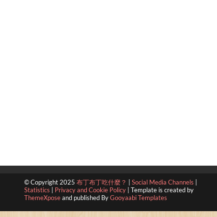
© Copyright 2025
布丁布丁吃什麼？
|
Social Media Channels
|
Statistics
|
Privacy and Cookie Policy
|
Template is created by
ThemeXpose
and published By
Gooyaabi Templates