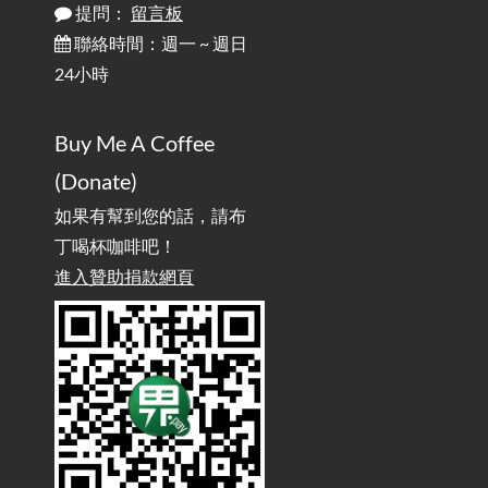
提問：
留言板
雜談：生活小技巧之用魔鬼氈避免機車鑰匙脫落吧
2025-08-01
/ Talk: Use Velcro to Prevent Your Motorcycle Key From Falling
聯絡時間：週一 ~ 週日
Off
24小時
AdGuard Home不只是拿來擋廣告
/ AdGuard
2025-07-28
Buy Me A Coffee
Home Is More Than Just an Ad Blocker
(Donate)
如果有幫到您的話，請布
丁喝杯咖啡吧！
進入贊助捐款網頁