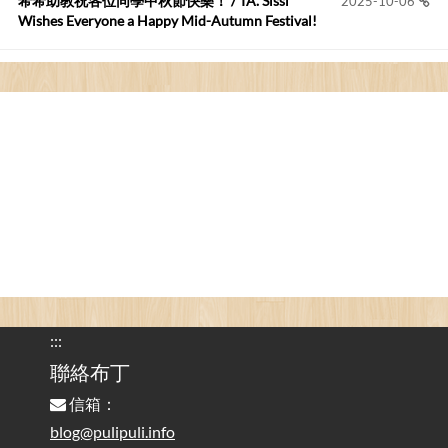
希希助教祝各位同學中秋節快樂！ / TA. Sissi
2025-10-06
Wishes Everyone a Happy Mid-Autumn Festival!
看電腦覺得疲憊嗎？比起螢幕，你更應該注意炫光
2025-08-25
的問題 / Are You Tired of Looking at the Computer? Pay More
Attention to Glare Than the Screen
為何桌前打字總是腰痠背痛？桌子高度和螢幕高度
2025-08-18
對人體工學的影響 / The Effect of Desk and Monitor Height on
Ergonomics: Why Does Typing at a Desk Often Lead to Back Pain?
行動網路無法連線？三星手機簡易解決方案
2025-08-11
/ Mobile Network Not Connecting? Easy Solutions for Samsung
Phones
:::
實作相容OpenAI API，但背後不是OpenAI的API服
聯絡布丁
2025-08-04
務 / Implementing OpenAI API-Compatible Services, But Not
信箱：
Powered by OpenAI
blog@pulipuli.info