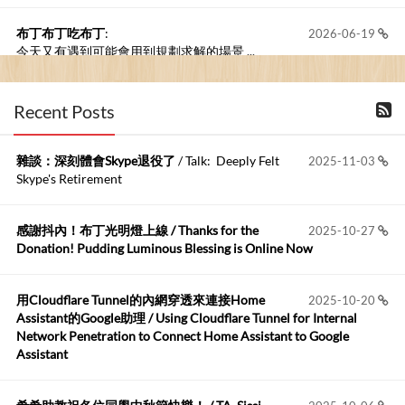
布丁布丁吃布丁
:
2026-06-19
今天又有遇到可能會用到規劃求解的場景 ...
布丁布丁吃布丁
:
2026-06-18
Recent Posts
kage好像也可以下載整個網站 感謝分享
雜談：深刻體會Skype退役了
/ Talk: Deeply Felt
2025-11-03
Anonymous
:
2026-06-15
Skype's Retirement
https://github.com/t...
感謝抖內！布丁光明燈上線 / Thanks for the
2025-10-27
布丁布丁吃布丁
:
2026-05-17
Donation! Pudding Luminous Blessing is Online Now
我目前並沒有常駐的Google Home...
用Cloudflare Tunnel的內網穿透來連接Home
2025-10-20
Robertmycs
:
2026-05-15
Assistant的Google助理 / Using Cloudflare Tunnel for Internal
這篇WinXP公用電腦安裝與優化的步驟超...
Network Penetration to Connect Home Assistant to Google
Assistant
Anonymous
:
2026-05-12
您好,首先肯定感謝您造福許多莘莘學子。有...