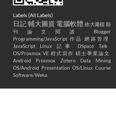
Labels (
All Labels
)
日記
輔大圖資
電腦軟體
政大圖檔
期
刊論文閱讀
Blogger
Programming/JavaScript
作品
網路管理
JavaScript
Linux
記事
DSpace
Talk
OS/Proxmox VE
程式寫作
碩士畢業論文
Android
Proxmox
Zotero
Data Mining
OS/Android
Presentation
OS/Linux
Course
Software/Weka