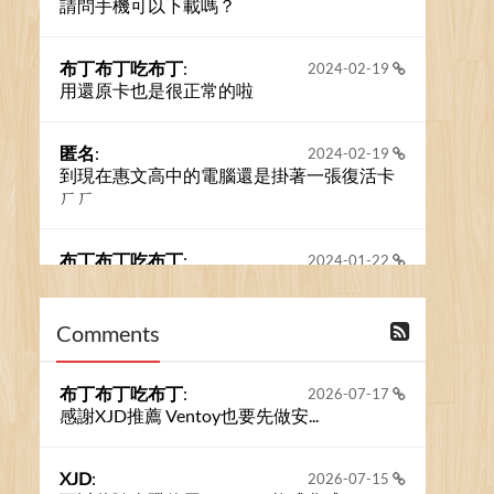
請問手機可以下載嗎？
布丁布丁吃布丁
:
2024-02-19
用還原卡也是很正常的啦
匿名
:
2024-02-19
到現在惠文高中的電腦還是掛著一張復活卡
ㄏㄏ
布丁布丁吃布丁
:
2024-01-22
之前的留言板數量過多，已經無法一口氣顯
示大家的留言了。我們新開一個訪客留言板
吧！
Comments
撰寫留言
布丁布丁吃布丁
:
2026-07-17
感謝XJD推薦 Ventoy也要先做安...
XJD
:
2026-07-15