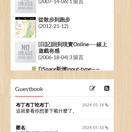
(2007-14-06) 1 留言
從散步到跑步
(2012-21-12)
[日記]回到現實Online──線上
遊戲有感
(2006-18-04) 3 留言
DSpace新增input-type——
XMLMetadata篇
(2008-18-10)
Guestbook
布丁布丁吃布丁
:
2024-05-18
這就要看你想要下載什麼了。
匿名
:
2024-05-10