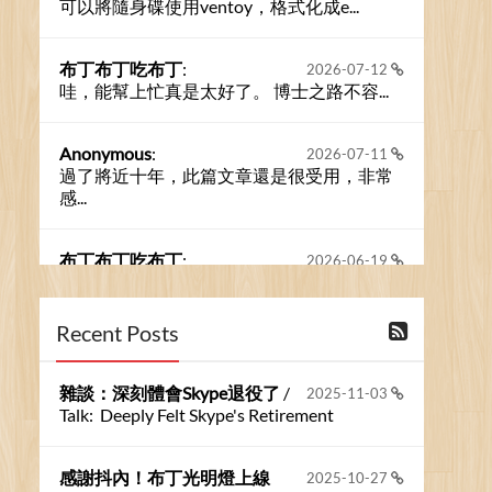
可以將隨身碟使用ventoy，格式化成e...
布丁布丁吃布丁
:
2026-07-12
哇，能幫上忙真是太好了。 博士之路不容...
Anonymous
:
2026-07-11
過了將近十年，此篇文章還是很受用，非常
感...
布丁布丁吃布丁
:
2026-06-19
今天又有遇到可能會用到規劃求解的場景 ...
Recent Posts
布丁布丁吃布丁
:
2026-06-18
kage好像也可以下載整個網站 感謝分享
雜談：深刻體會Skype退役了
/
2025-11-03
Talk: Deeply Felt Skype's Retirement
Anonymous
:
2026-06-15
https://github.com/t...
感謝抖內！布丁光明燈上線
2025-10-27