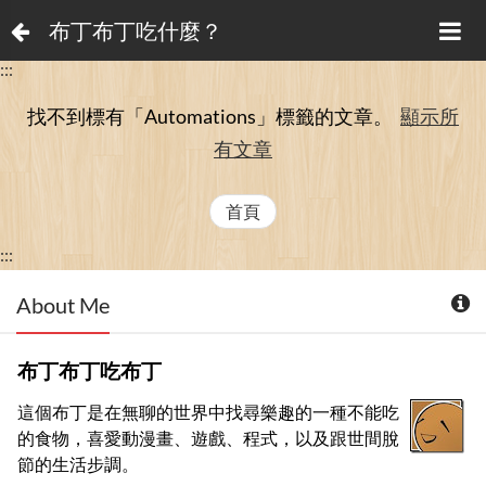
布丁布丁吃什麼？
:::
找不到標有「Automations」
標籤的文章。
顯示所
有文章
首頁
:::
About Me
布丁布丁吃布丁
這個布丁是在無聊的世界中找尋樂趣的一種不能吃
的食物，喜愛動漫畫、遊戲、程式，以及跟世間脫
節的生活步調。