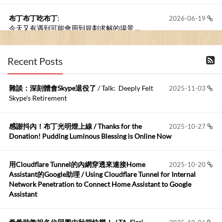
布丁布丁吃布丁
:
2026-06-19
今天又有遇到可能會用到規劃求解的場景 ...
布丁布丁吃布丁
:
2026-06-18
Recent Posts
kage好像也可以下載整個網站 感謝分享
雜談：深刻體會Skype退役了
/ Talk: Deeply Felt
2025-11-03
Anonymous
:
2026-06-15
Skype's Retirement
https://github.com/t...
感謝抖內！布丁光明燈上線 / Thanks for the
2025-10-27
布丁布丁吃布丁
:
2026-05-17
Donation! Pudding Luminous Blessing is Online Now
我目前並沒有常駐的Google Home...
用Cloudflare Tunnel的內網穿透來連接Home
2025-10-20
Robertmycs
:
2026-05-15
Assistant的Google助理 / Using Cloudflare Tunnel for Internal
這篇WinXP公用電腦安裝與優化的步驟超...
Network Penetration to Connect Home Assistant to Google
Assistant
Anonymous
:
2026-05-12
您好,首先肯定感謝您造福許多莘莘學子。有...