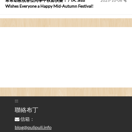
希希助教祝各位同學中秋節快樂！ / TA. Sissi
2025-10-06
Wishes Everyone a Happy Mid-Autumn Festival!
看電腦覺得疲憊嗎？比起螢幕，你更應該注意炫光
2025-08-25
的問題 / Are You Tired of Looking at the Computer? Pay More
Attention to Glare Than the Screen
為何桌前打字總是腰痠背痛？桌子高度和螢幕高度
2025-08-18
對人體工學的影響 / The Effect of Desk and Monitor Height on
Ergonomics: Why Does Typing at a Desk Often Lead to Back Pain?
行動網路無法連線？三星手機簡易解決方案
2025-08-11
/ Mobile Network Not Connecting? Easy Solutions for Samsung
Phones
:::
實作相容OpenAI API，但背後不是OpenAI的API服
聯絡布丁
2025-08-04
務 / Implementing OpenAI API-Compatible Services, But Not
信箱：
Powered by OpenAI
blog@pulipuli.info