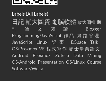
Labels (
All Labels
)
日記
輔大圖資
電腦軟體
政大圖檔
期
刊論文閱讀
Blogger
Programming/JavaScript
作品
網路管理
JavaScript
Linux
記事
DSpace
Talk
OS/Proxmox VE
程式寫作
碩士畢業論文
Android
Proxmox
Zotero
Data Mining
OS/Android
Presentation
OS/Linux
Course
Software/Weka