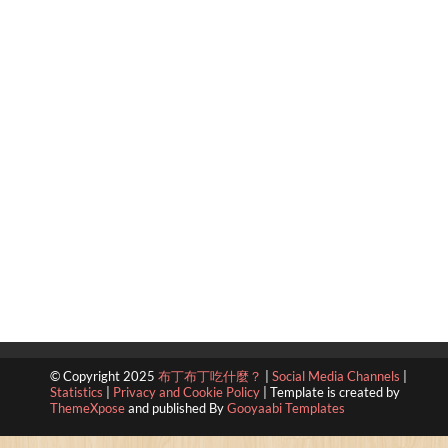
© Copyright 2025
布丁布丁吃什麼？
|
Social Media Channels
|
Statistics
|
Privacy and Cookie Policy
|
Template is created by
ThemeXpose
and published By
Gooyaabi Templates