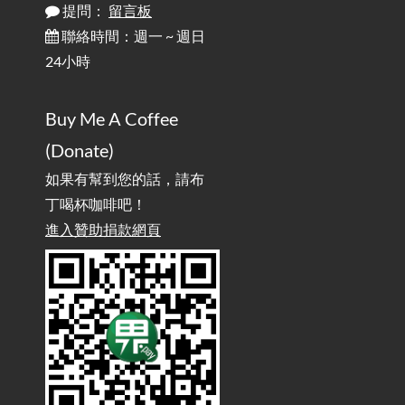
提問：
留言板
雜談：生活小技巧之用魔鬼氈避免機車鑰匙脫落吧
2025-08-01
/ Talk: Use Velcro to Prevent Your Motorcycle Key From Falling
聯絡時間：週一 ~ 週日
Off
24小時
AdGuard Home不只是拿來擋廣告
/ AdGuard
2025-07-28
Buy Me A Coffee
Home Is More Than Just an Ad Blocker
(Donate)
如果有幫到您的話，請布
丁喝杯咖啡吧！
進入贊助捐款網頁