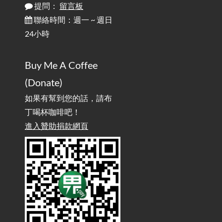
提問：
留言板
雜談：生活小技巧之用魔鬼氈避免機車鑰匙脫落吧
2025-08-01
/ Talk: Use Velcro to Prevent Your Motorcycle Key From Falling
聯絡時間：週一 ~ 週日
Off
24小時
AdGuard Home不只是拿來擋廣告
/ AdGuard
2025-07-28
Buy Me A Coffee
Home Is More Than Just an Ad Blocker
(Donate)
如果有幫到您的話，請布
丁喝杯咖啡吧！
進入贊助捐款網頁