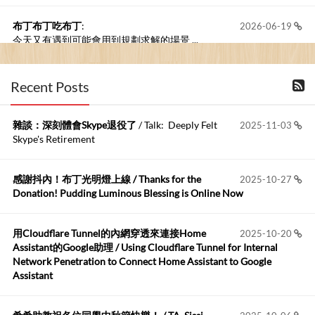
布丁布丁吃布丁
:
2026-06-19
今天又有遇到可能會用到規劃求解的場景 ...
布丁布丁吃布丁
:
2026-06-18
Recent Posts
kage好像也可以下載整個網站 感謝分享
雜談：深刻體會Skype退役了
/ Talk: Deeply Felt
2025-11-03
Anonymous
:
2026-06-15
Skype's Retirement
https://github.com/t...
感謝抖內！布丁光明燈上線 / Thanks for the
2025-10-27
布丁布丁吃布丁
:
2026-05-17
Donation! Pudding Luminous Blessing is Online Now
我目前並沒有常駐的Google Home...
用Cloudflare Tunnel的內網穿透來連接Home
2025-10-20
Robertmycs
:
2026-05-15
Assistant的Google助理 / Using Cloudflare Tunnel for Internal
這篇WinXP公用電腦安裝與優化的步驟超...
Network Penetration to Connect Home Assistant to Google
Assistant
Anonymous
:
2026-05-12
您好,首先肯定感謝您造福許多莘莘學子。有...