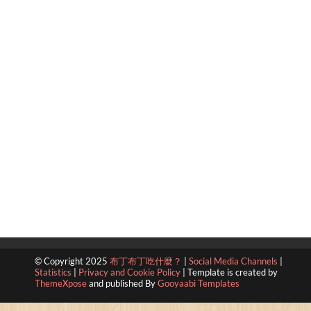
© Copyright 2025
布丁布丁吃什麼？
|
Social Media Channels
|
Statistics
|
Privacy and Cookie Policy
|
Template is created by
ThemeXpose
and published By
Gooyaabi Templates