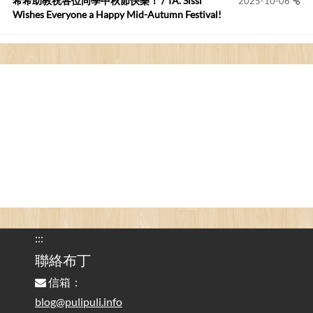
希希助教祝各位同學中秋節快樂！ / TA. Sissi
2025-10-06
Wishes Everyone a Happy Mid-Autumn Festival!
看電腦覺得疲憊嗎？比起螢幕，你更應該注意炫光
2025-08-25
的問題 / Are You Tired of Looking at the Computer? Pay More
Attention to Glare Than the Screen
為何桌前打字總是腰痠背痛？桌子高度和螢幕高度
2025-08-18
對人體工學的影響 / The Effect of Desk and Monitor Height on
Ergonomics: Why Does Typing at a Desk Often Lead to Back Pain?
行動網路無法連線？三星手機簡易解決方案
2025-08-11
/ Mobile Network Not Connecting? Easy Solutions for Samsung
Phones
:::
實作相容OpenAI API，但背後不是OpenAI的API服
聯絡布丁
2025-08-04
務 / Implementing OpenAI API-Compatible Services, But Not
信箱：
Powered by OpenAI
blog@pulipuli.info