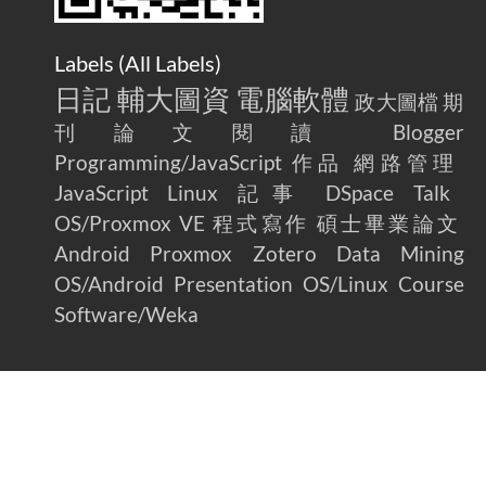
Labels (
All Labels
)
日記
輔大圖資
電腦軟體
政大圖檔
期
刊論文閱讀
Blogger
Programming/JavaScript
作品
網路管理
JavaScript
Linux
記事
DSpace
Talk
OS/Proxmox VE
程式寫作
碩士畢業論文
Android
Proxmox
Zotero
Data Mining
OS/Android
Presentation
OS/Linux
Course
Software/Weka