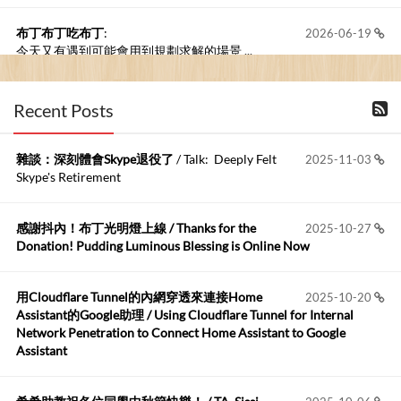
布丁布丁吃布丁
:
2026-06-19
今天又有遇到可能會用到規劃求解的場景 ...
布丁布丁吃布丁
:
2026-06-18
Recent Posts
kage好像也可以下載整個網站 感謝分享
雜談：深刻體會Skype退役了
/ Talk: Deeply Felt
2025-11-03
Anonymous
:
2026-06-15
Skype's Retirement
https://github.com/t...
感謝抖內！布丁光明燈上線 / Thanks for the
2025-10-27
布丁布丁吃布丁
:
2026-05-17
Donation! Pudding Luminous Blessing is Online Now
我目前並沒有常駐的Google Home...
用Cloudflare Tunnel的內網穿透來連接Home
2025-10-20
Robertmycs
:
2026-05-15
Assistant的Google助理 / Using Cloudflare Tunnel for Internal
這篇WinXP公用電腦安裝與優化的步驟超...
Network Penetration to Connect Home Assistant to Google
Assistant
Anonymous
:
2026-05-12
您好,首先肯定感謝您造福許多莘莘學子。有...