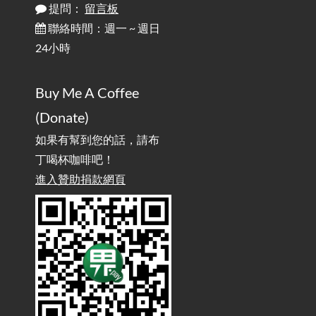
提問：
留言板
雜談：生活小技巧之用魔鬼氈避免機車鑰匙脫落吧
2025-08-01
/ Talk: Use Velcro to Prevent Your Motorcycle Key From Falling
聯絡時間：週一 ~ 週日
Off
24小時
AdGuard Home不只是拿來擋廣告
/ AdGuard
2025-07-28
Buy Me A Coffee
Home Is More Than Just an Ad Blocker
(Donate)
如果有幫到您的話，請布
丁喝杯咖啡吧！
進入贊助捐款網頁