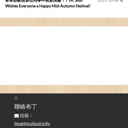
希希助教祝各位同學中秋節快樂！ / TA. Sissi
2025-10-06
Wishes Everyone a Happy Mid-Autumn Festival!
看電腦覺得疲憊嗎？比起螢幕，你更應該注意炫光
2025-08-25
的問題 / Are You Tired of Looking at the Computer? Pay More
Attention to Glare Than the Screen
為何桌前打字總是腰痠背痛？桌子高度和螢幕高度
2025-08-18
對人體工學的影響 / The Effect of Desk and Monitor Height on
Ergonomics: Why Does Typing at a Desk Often Lead to Back Pain?
行動網路無法連線？三星手機簡易解決方案
2025-08-11
/ Mobile Network Not Connecting? Easy Solutions for Samsung
Phones
:::
實作相容OpenAI API，但背後不是OpenAI的API服
聯絡布丁
2025-08-04
務 / Implementing OpenAI API-Compatible Services, But Not
信箱：
Powered by OpenAI
blog@pulipuli.info