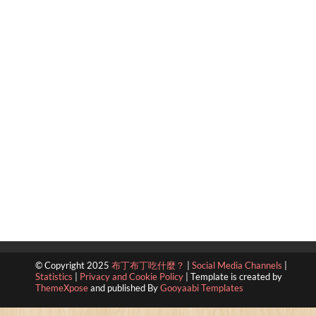
© Copyright 2025
布丁布丁吃什麼？
|
Social Media Channels
|
Statistics
|
Privacy and Cookie Policy
|
Template is created by
ThemeXpose
and published By
Gooyaabi Templates