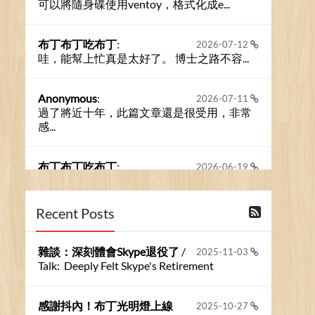
可以將隨身碟使用ventoy，格式化成e...
布丁布丁吃布丁
:
2026-07-12
哇，能幫上忙真是太好了。 博士之路不容...
Anonymous
:
2026-07-11
過了將近十年，此篇文章還是很受用，非常
感...
布丁布丁吃布丁
:
2026-06-19
今天又有遇到可能會用到規劃求解的場景 ...
Recent Posts
布丁布丁吃布丁
:
2026-06-18
kage好像也可以下載整個網站 感謝分享
雜談：深刻體會Skype退役了
/
2025-11-03
Talk: Deeply Felt Skype's Retirement
Anonymous
:
2026-06-15
https://github.com/t...
感謝抖內！布丁光明燈上線
2025-10-27