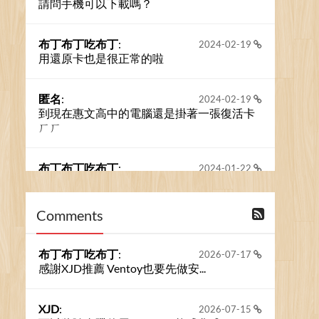
請問手機可以下載嗎？
布丁布丁吃布丁
:
2024-02-19
用還原卡也是很正常的啦
匿名
:
2024-02-19
到現在惠文高中的電腦還是掛著一張復活卡
ㄏㄏ
布丁布丁吃布丁
:
2024-01-22
之前的留言板數量過多，已經無法一口氣顯
示大家的留言了。我們新開一個訪客留言板
吧！
Comments
撰寫留言
布丁布丁吃布丁
:
2026-07-17
感謝XJD推薦 Ventoy也要先做安...
XJD
:
2026-07-15