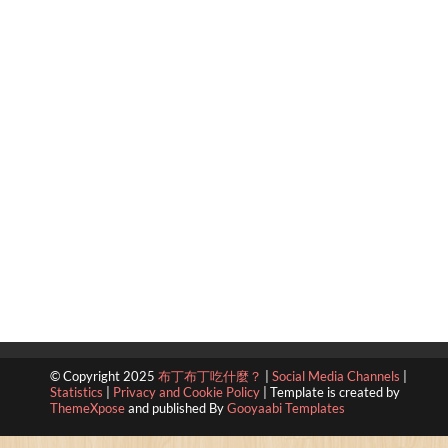
© Copyright 2025
布丁布丁吃什麼？
|
Social Media Channels
|
Statistics
|
Privacy and Cookie Policy
|
Template is created by
ThemeXpose
and published By
Gooyaabi Templates