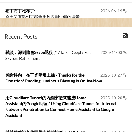
布丁布丁吃布丁
:
2026-06-19
今天又有遇到可能會用到規劃求解的場景 ...
布丁布丁吃布丁
:
2026-06-18
Recent Posts
kage好像也可以下載整個網站 感謝分享
雜談：深刻體會Skype退役了
/ Talk: Deeply Felt
2025-11-03
Anonymous
:
2026-06-15
Skype's Retirement
https://github.com/t...
感謝抖內！布丁光明燈上線 / Thanks for the
2025-10-27
布丁布丁吃布丁
:
2026-05-17
Donation! Pudding Luminous Blessing is Online Now
我目前並沒有常駐的Google Home...
用Cloudflare Tunnel的內網穿透來連接Home
2025-10-20
Robertmycs
:
2026-05-15
Assistant的Google助理 / Using Cloudflare Tunnel for Internal
這篇WinXP公用電腦安裝與優化的步驟超...
Network Penetration to Connect Home Assistant to Google
Assistant
Anonymous
:
2026-05-12
您好,首先肯定感謝您造福許多莘莘學子。有...