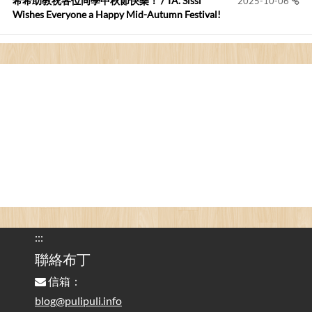
希希助教祝各位同學中秋節快樂！ / TA. Sissi
2025-10-06
Wishes Everyone a Happy Mid-Autumn Festival!
看電腦覺得疲憊嗎？比起螢幕，你更應該注意炫光
2025-08-25
的問題 / Are You Tired of Looking at the Computer? Pay More
Attention to Glare Than the Screen
為何桌前打字總是腰痠背痛？桌子高度和螢幕高度
2025-08-18
對人體工學的影響 / The Effect of Desk and Monitor Height on
Ergonomics: Why Does Typing at a Desk Often Lead to Back Pain?
行動網路無法連線？三星手機簡易解決方案
2025-08-11
/ Mobile Network Not Connecting? Easy Solutions for Samsung
Phones
:::
實作相容OpenAI API，但背後不是OpenAI的API服
聯絡布丁
2025-08-04
務 / Implementing OpenAI API-Compatible Services, But Not
信箱：
Powered by OpenAI
blog@pulipuli.info