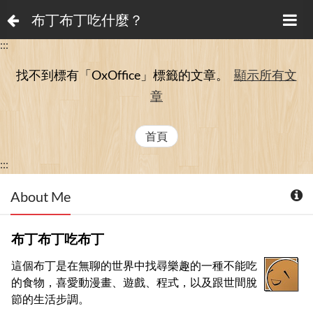
布丁布丁吃什麼？
:::
找不到標有「OxOffice」
標籤的文章。
顯示所有文
章
首頁
:::
About Me
布丁布丁吃布丁
這個布丁是在無聊的世界中找尋樂趣的一種不能吃
的食物，喜愛動漫畫、遊戲、程式，以及跟世間脫
節的生活步調。