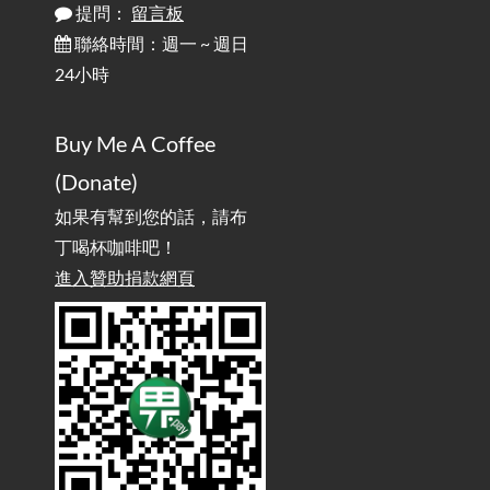
提問：
留言板
雜談：生活小技巧之用魔鬼氈避免機車鑰匙脫落吧
2025-08-01
/ Talk: Use Velcro to Prevent Your Motorcycle Key From Falling
聯絡時間：週一 ~ 週日
Off
24小時
AdGuard Home不只是拿來擋廣告
/ AdGuard
2025-07-28
Buy Me A Coffee
Home Is More Than Just an Ad Blocker
(Donate)
如果有幫到您的話，請布
丁喝杯咖啡吧！
進入贊助捐款網頁