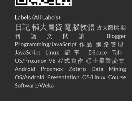
Labels (
All Labels
)
日記
輔大圖資
電腦軟體
政大圖檔
期
刊論文閱讀
Blogger
Programming/JavaScript
作品
網路管理
JavaScript
Linux
記事
DSpace
Talk
OS/Proxmox VE
程式寫作
碩士畢業論文
Android
Proxmox
Zotero
Data Mining
OS/Android
Presentation
OS/Linux
Course
Software/Weka