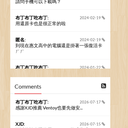
請問手機可以下載嗎？
布丁布丁吃布丁
:
2024-02-19
用還原卡也是很正常的啦
匿名
:
2024-02-19
到現在惠文高中的電腦還是掛著一張復活卡
ㄏㄏ
布丁布丁吃布丁
:
2024-01-22
之前的留言板數量過多，已經無法一口氣顯
示大家的留言了。我們新開一個訪客留言板
吧！
Comments
撰寫留言
布丁布丁吃布丁
:
2026-07-17
感謝XJD推薦 Ventoy也要先做安...
XJD
:
2026-07-15