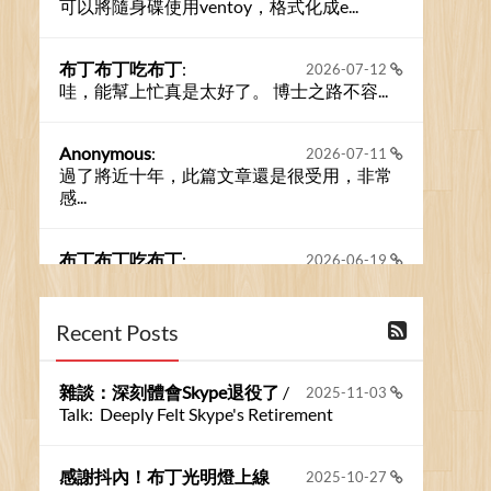
可以將隨身碟使用ventoy，格式化成e...
布丁布丁吃布丁
:
2026-07-12
哇，能幫上忙真是太好了。 博士之路不容...
Anonymous
:
2026-07-11
過了將近十年，此篇文章還是很受用，非常
感...
布丁布丁吃布丁
:
2026-06-19
今天又有遇到可能會用到規劃求解的場景 ...
Recent Posts
布丁布丁吃布丁
:
2026-06-18
kage好像也可以下載整個網站 感謝分享
雜談：深刻體會Skype退役了
/
2025-11-03
Talk: Deeply Felt Skype's Retirement
Anonymous
:
2026-06-15
https://github.com/t...
感謝抖內！布丁光明燈上線
2025-10-27