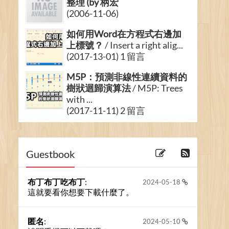
整理 (by 柄宏
(2006-11-06)
如何用Word在方程式右邊加
上標號？
/ Insert a right alig...
(2017-13-01) 1 留言
M5P：預測非線性連續資料的
樹狀迴歸演算法
/ M5P: Trees
with ...
(2017-11-11) 2 留言
從統計軟體R來看自由軟體與
教育
(2014-23-04) 2 留言
Guestbook
布丁布丁吃布丁
:
2024-05-18
這就要看你想要下載什麼了。
匿名
:
2024-05-10