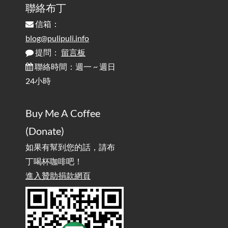
實作相容OpenAI API，但背後不是OpenAI的API服
聯絡布丁
2025-08-04
務 / Implementing OpenAI API-Compatible Services, But Not
信箱：
Powered by OpenAI
blog@pulipuli.info
提問：
留言板
雜談：生活小技巧之用魔鬼氈避免機車鑰匙脫落吧
2025-08-01
/ Talk: Use Velcro to Prevent Your Motorcycle Key From Falling
聯絡時間：週一 ~ 週日
Off
24小時
AdGuard Home不只是拿來擋廣告
/ AdGuard
2025-07-28
Buy Me A Coffee
Home Is More Than Just an Ad Blocker
(Donate)
如果有幫到您的話，請布
丁喝杯咖啡吧！
進入贊助捐款網頁