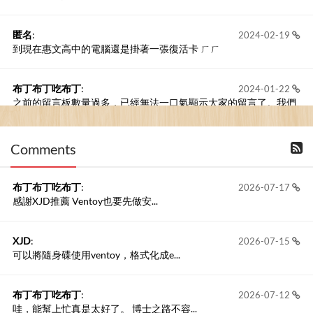
匿名
:
2024-02-19
到現在惠文高中的電腦還是掛著一張復活卡 ㄏㄏ
布丁布丁吃布丁
:
2024-01-22
之前的留言板數量過多，已經無法一口氣顯示大家的留言了。我們
新開一個訪客留言板吧！
Comments
撰寫留言
布丁布丁吃布丁
:
2026-07-17
感謝XJD推薦 Ventoy也要先做安...
XJD
:
2026-07-15
可以將隨身碟使用ventoy，格式化成e...
布丁布丁吃布丁
:
2026-07-12
哇，能幫上忙真是太好了。 博士之路不容...