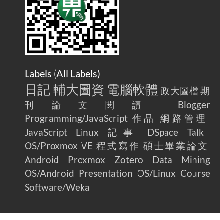
Labels (
All Labels
)
日記
輔大圖資
電腦軟體
政大圖檔
期
刊論文閱讀
Blogger
Programming/JavaScript
作品
網路管理
JavaScript
Linux
記事
DSpace
Talk
OS/Proxmox VE
程式寫作
碩士畢業論文
Android
Proxmox
Zotero
Data Mining
OS/Android
Presentation
OS/Linux
Course
Software/Weka