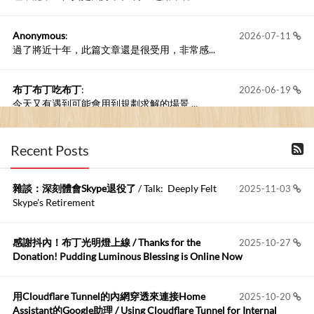
Anonymous
:
2026-07-11
過了將近十年，此篇文章還是很受用，非常感...
布丁布丁吃布丁
:
2026-06-19
今天又有遇到可能會用到規劃求解的場景 ...
布丁布丁吃布丁
:
2026-06-18
Recent Posts
kage好像也可以下載整個網站 感謝分享
雜談：深刻體會Skype退役了
/ Talk: Deeply Felt
2025-11-03
Anonymous
:
2026-06-15
Skype's Retirement
https://github.com/t...
感謝抖內！布丁光明燈上線 / Thanks for the
2025-10-27
布丁布丁吃布丁
:
2026-05-17
Donation! Pudding Luminous Blessing is Online Now
我目前並沒有常駐的Google Home...
用Cloudflare Tunnel的內網穿透來連接Home
2025-10-20
Robertmycs
:
2026-05-15
Assistant的Google助理 / Using Cloudflare Tunnel for Internal