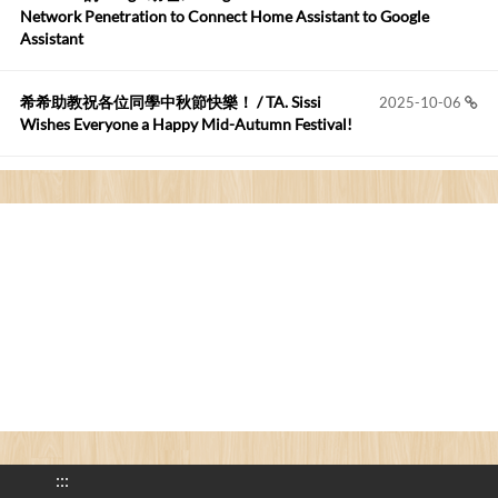
這篇WinXP公用電腦安裝與優化的步驟超...
Network Penetration to Connect Home Assistant to Google
Assistant
Anonymous
:
2026-05-12
您好,首先肯定感謝您造福許多莘莘學子。有...
希希助教祝各位同學中秋節快樂！ / TA. Sissi
2025-10-06
Wishes Everyone a Happy Mid-Autumn Festival!
看電腦覺得疲憊嗎？比起螢幕，你更應該注意炫光
2025-08-25
的問題 / Are You Tired of Looking at the Computer? Pay More
Attention to Glare Than the Screen
為何桌前打字總是腰痠背痛？桌子高度和螢幕高度
2025-08-18
對人體工學的影響 / The Effect of Desk and Monitor Height on
Ergonomics: Why Does Typing at a Desk Often Lead to Back Pain?
行動網路無法連線？三星手機簡易解決方案
2025-08-11
/ Mobile Network Not Connecting? Easy Solutions for Samsung
Phones
:::