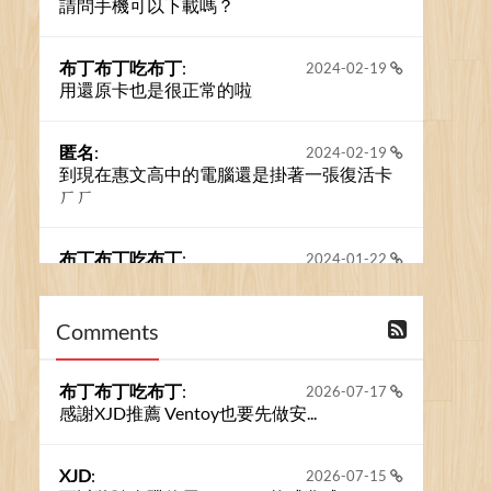
請問手機可以下載嗎？
布丁布丁吃布丁
:
2024-02-19
用還原卡也是很正常的啦
匿名
:
2024-02-19
到現在惠文高中的電腦還是掛著一張復活卡
ㄏㄏ
布丁布丁吃布丁
:
2024-01-22
之前的留言板數量過多，已經無法一口氣顯
示大家的留言了。我們新開一個訪客留言板
吧！
Comments
撰寫留言
布丁布丁吃布丁
:
2026-07-17
感謝XJD推薦 Ventoy也要先做安...
XJD
:
2026-07-15