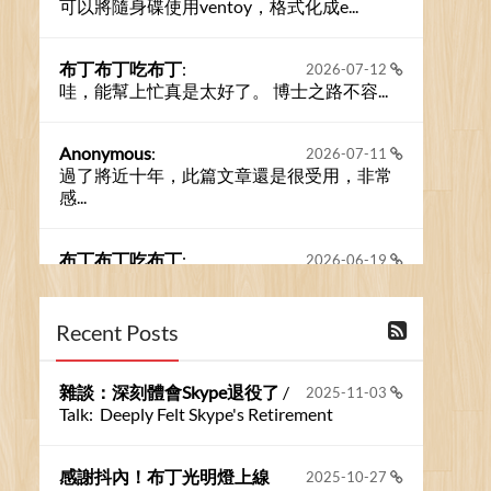
可以將隨身碟使用ventoy，格式化成e...
布丁布丁吃布丁
:
2026-07-12
哇，能幫上忙真是太好了。 博士之路不容...
Anonymous
:
2026-07-11
過了將近十年，此篇文章還是很受用，非常
感...
布丁布丁吃布丁
:
2026-06-19
今天又有遇到可能會用到規劃求解的場景 ...
Recent Posts
布丁布丁吃布丁
:
2026-06-18
kage好像也可以下載整個網站 感謝分享
雜談：深刻體會Skype退役了
/
2025-11-03
Talk: Deeply Felt Skype's Retirement
Anonymous
:
2026-06-15
https://github.com/t...
感謝抖內！布丁光明燈上線
2025-10-27