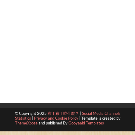
© Copyright 2025
布丁布丁吃什麼？
|
Social Media Channels
|
Statistics
|
Privacy and Cookie Policy
|
Template is created by
ThemeXpose
and published By
Gooyaabi Templates