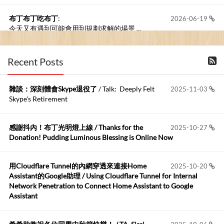
布丁布丁吃布丁
:
2026-06-19
今天又有遇到可能會用到規劃求解的場景 ...
布丁布丁吃布丁
:
2026-06-18
Recent Posts
kage好像也可以下載整個網站 感謝分享
雜談：深刻體會Skype退役了
/ Talk: Deeply Felt
2025-11-03
Anonymous
:
2026-06-15
Skype's Retirement
https://github.com/t...
感謝抖內！布丁光明燈上線 / Thanks for the
2025-10-27
布丁布丁吃布丁
:
2026-05-17
Donation! Pudding Luminous Blessing is Online Now
我目前並沒有常駐的Google Home...
用Cloudflare Tunnel的內網穿透來連接Home
2025-10-20
Robertmycs
:
2026-05-15
Assistant的Google助理 / Using Cloudflare Tunnel for Internal
這篇WinXP公用電腦安裝與優化的步驟超...
Network Penetration to Connect Home Assistant to Google
Assistant
Anonymous
:
2026-05-12
您好,首先肯定感謝您造福許多莘莘學子。有...