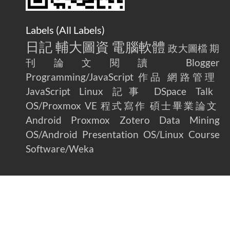
Labels (
All Labels
)
日記
輔大圖資
電腦軟體
政大圖檔
期
刊論文閱讀
Blogger
Programming/JavaScript
作品
網路管理
JavaScript
Linux
記事
DSpace
Talk
OS/Proxmox VE
程式寫作
碩士畢業論文
Android
Proxmox
Zotero
Data Mining
OS/Android
Presentation
OS/Linux
Course
Software/Weka