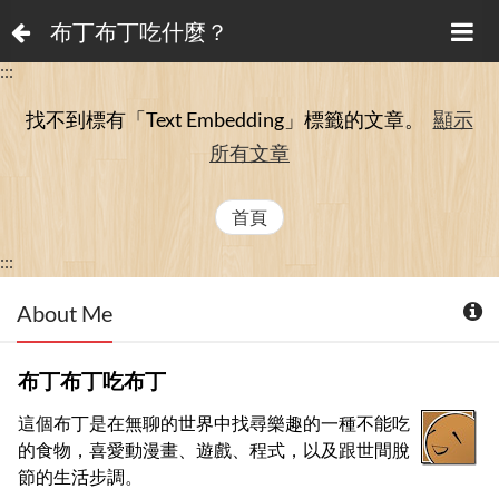
布丁布丁吃什麼？
:::
找不到標有「Text Embedding」
標籤的文章。
顯示
所有文章
首頁
:::
About Me
布丁布丁吃布丁
這個布丁是在無聊的世界中找尋樂趣的一種不能吃
的食物，喜愛動漫畫、遊戲、程式，以及跟世間脫
節的生活步調。