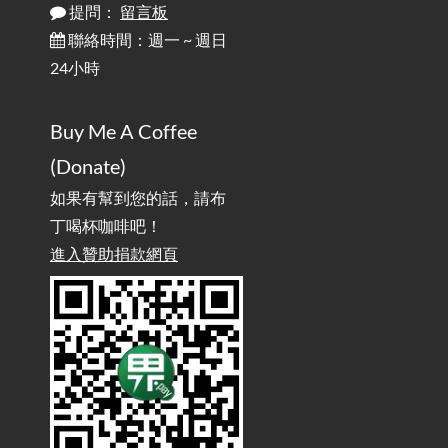
提問：
留言板
雜談：生活小技巧之用魔鬼氈避免機車鑰匙脫落吧
2025-08-01
/ Talk: Use Velcro to Prevent Your Motorcycle Key From Falling
聯絡時間：週一 ~ 週日
Off
24小時
AdGuard Home不只是拿來擋廣告
/ AdGuard
2025-07-28
Buy Me A Coffee
Home Is More Than Just an Ad Blocker
(Donate)
如果有幫到您的話，請布
丁喝杯咖啡吧！
進入贊助捐款網頁