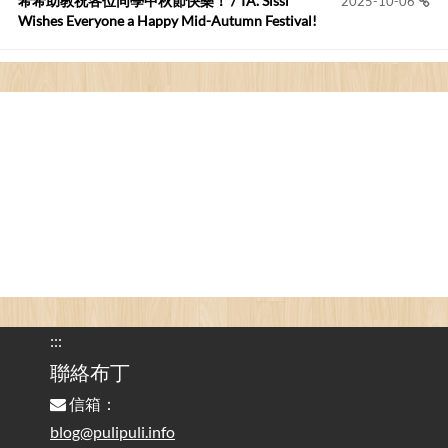
希希助教祝各位同學中秋節快樂！ / TA. Sissi
2025-10-06
Wishes Everyone a Happy Mid-Autumn Festival!
看電腦覺得疲憊嗎？比起螢幕，你更應該注意炫光
2025-08-25
的問題 / Are You Tired of Looking at the Computer? Pay More
Attention to Glare Than the Screen
為何桌前打字總是腰痠背痛？桌子高度和螢幕高度
2025-08-18
對人體工學的影響 / The Effect of Desk and Monitor Height on
Ergonomics: Why Does Typing at a Desk Often Lead to Back Pain?
行動網路無法連線？三星手機簡易解決方案
2025-08-11
/ Mobile Network Not Connecting? Easy Solutions for Samsung
Phones
:::
實作相容OpenAI API，但背後不是OpenAI的API服
聯絡布丁
2025-08-04
務 / Implementing OpenAI API-Compatible Services, But Not
信箱：
Powered by OpenAI
blog@pulipuli.info