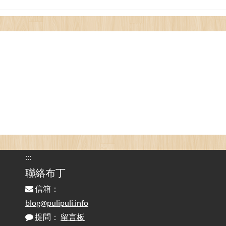
看電腦覺得疲憊嗎？比起螢幕，你更應該注意炫光
2025-08-25
的問題 / Are You Tired of Looking at the Computer? Pay More
Attention to Glare Than the Screen
為何桌前打字總是腰痠背痛？桌子高度和螢幕高度
2025-08-18
對人體工學的影響 / The Effect of Desk and Monitor Height on
Ergonomics: Why Does Typing at a Desk Often Lead to Back Pain?
行動網路無法連線？三星手機簡易解決方案
2025-08-11
/ Mobile Network Not Connecting? Easy Solutions for Samsung
Phones
:::
實作相容OpenAI API，但背後不是OpenAI的API服
聯絡布丁
2025-08-04
務 / Implementing OpenAI API-Compatible Services, But Not
信箱：
Powered by OpenAI
blog@pulipuli.info
提問：
留言板
雜談：生活小技巧之用魔鬼氈避免機車鑰匙脫落吧
2025-08-01