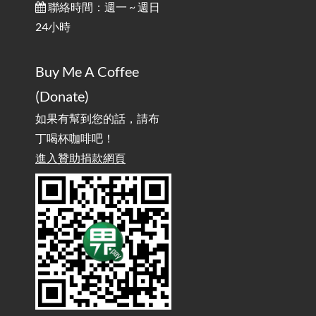
/ Talk: Use Velcro to Prevent Your Motorcycle Key From Falling
聯絡時間：週一 ~ 週日
Off
24小時
AdGuard Home不只是拿來擋廣告
/ AdGuard
2025-07-28
Buy Me A Coffee
Home Is More Than Just an Ad Blocker
(Donate)
如果有幫到您的話，請布
丁喝杯咖啡吧！
進入贊助捐款網頁