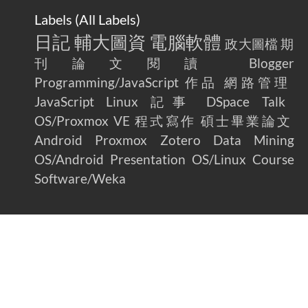
Labels (
All Labels
)
日記
輔大圖資
電腦軟體
政大圖檔
期
刊論文閱讀
Blogger
Programming/JavaScript
作品
網路管理
JavaScript
Linux
記事
DSpace
Talk
OS/Proxmox VE
程式寫作
碩士畢業論文
Android
Proxmox
Zotero
Data Mining
OS/Android
Presentation
OS/Linux
Course
Software/Weka