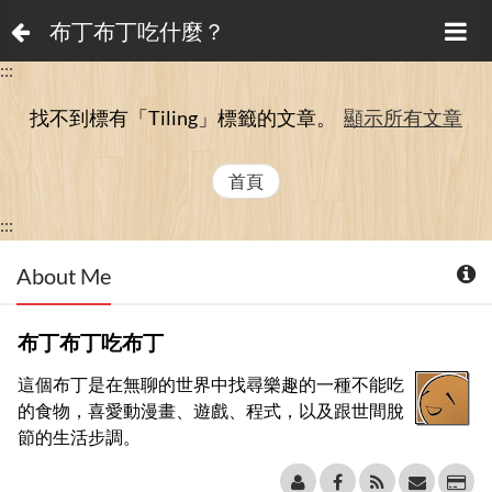
布丁布丁吃什麼？
:::
找不到標有「Tiling」
標籤的文章。
顯示所有文章
首頁
:::
About Me
布丁布丁吃布丁
這個布丁是在無聊的世界中找尋樂趣的一種不能吃
的食物，喜愛動漫畫、遊戲、程式，以及跟世間脫
節的生活步調。