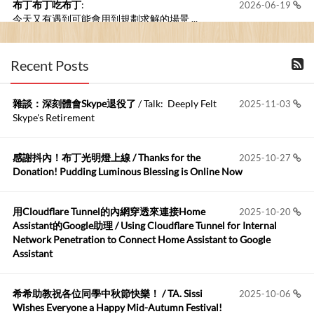
布丁布丁吃布丁
:
2026-06-19
今天又有遇到可能會用到規劃求解的場景 ...
布丁布丁吃布丁
:
2026-06-18
Recent Posts
kage好像也可以下載整個網站 感謝分享
雜談：深刻體會Skype退役了
/ Talk: Deeply Felt
2025-11-03
Anonymous
:
2026-06-15
Skype's Retirement
https://github.com/t...
感謝抖內！布丁光明燈上線 / Thanks for the
2025-10-27
布丁布丁吃布丁
:
2026-05-17
Donation! Pudding Luminous Blessing is Online Now
我目前並沒有常駐的Google Home...
用Cloudflare Tunnel的內網穿透來連接Home
2025-10-20
Robertmycs
:
2026-05-15
Assistant的Google助理 / Using Cloudflare Tunnel for Internal
這篇WinXP公用電腦安裝與優化的步驟超...
Network Penetration to Connect Home Assistant to Google
Assistant
Anonymous
:
2026-05-12
您好,首先肯定感謝您造福許多莘莘學子。有...
希希助教祝各位同學中秋節快樂！ / TA. Sissi
2025-10-06
Wishes Everyone a Happy Mid-Autumn Festival!