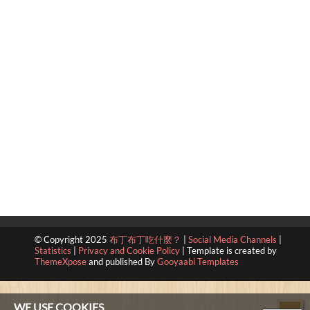
© Copyright 2025
布丁布丁吃什麼？
|
Social Media Channels
|
Statistics
|
Privacy and Cookie Policy
|
Template is created by
ThemeXpose
and published By
Gooyaabi Templates
WE USE COOKIES