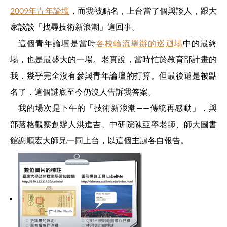
2009年青年論壇
，而我被點名，上台當了個與談人，跟大
家談談「找尋技術新浪潮」這回事。
這個青年論壇是當時
各校輪流舉辦的巡迴場
中的最終
場，也是最盛大的一場。老實說，當時忙於教育部計畫的
我，幾乎完全沒有參與青年論壇的打算。但最後還是被點
名了，這個謎底至今仍沒人告訴我答案。
我的場次是下午的「技術新浪潮——傳統再感動」，與
部落格觀察創辦人洪進吉、中研院陳亞寧老師、師大圖書
館謝順宏大師兄一同上台，以這個主題各自報告。