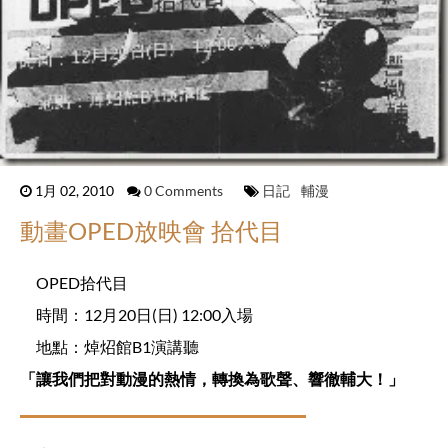
1月 02, 2010
0 Comments
日記
輔漫
動畫OPED放映會 拾代目
OPED拾代目
時間：12月20日(日) 12:00入場
地點：焯炤館B1演講聽
「讓我們把對動漫的熱情，轉換為歌聲、響徹輔大！」