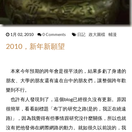
1月 02, 2010
0 Comments
日記
政大圖檔
輔漫
2010，新年新願望
本來今年預期的跨年會是很平淡的，結果多虧了身邊的
朋友、大學的朋友還有遠在台中的朋友們，讓整個跨年歡
樂到不行。
也許有人發現到了，這個blog已經很久沒有更新。原因
很簡單，看看副標題「布丁的研究之路(是的，我正在繞遠
路)」，因為我覺得有些事情跟研究沒什麼關係，所以也就
沒有把他發佈在網際網路的動力。就如很久以前說的，我