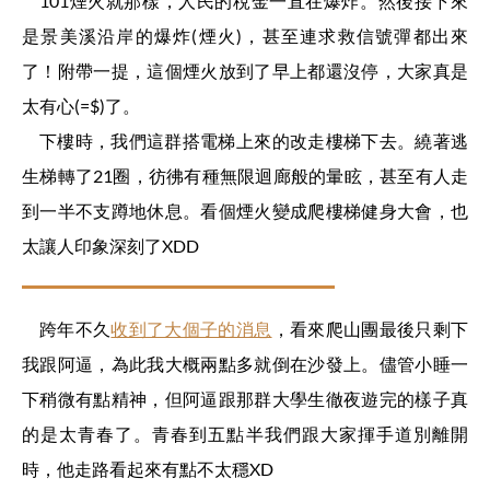
101煙火就那樣，人民的稅金一直在爆炸。然後接下來
是景美溪沿岸的爆炸(煙火)，甚至連求救信號彈都出來
了！附帶一提，這個煙火放到了早上都還沒停，大家真是
太有心(=$)了。
下樓時，我們這群搭電梯上來的改走樓梯下去。繞著逃
生梯轉了21圈，彷彿有種無限迴廊般的暈眩，甚至有人走
到一半不支蹲地休息。看個煙火變成爬樓梯健身大會，也
太讓人印象深刻了XDD
跨年不久
收到了大個子的消息
，看來爬山團最後只剩下
我跟阿逼，為此我大概兩點多就倒在沙發上。儘管小睡一
下稍微有點精神，但阿逼跟那群大學生徹夜遊完的樣子真
的是太青春了。青春到五點半我們跟大家揮手道別離開
時，他走路看起來有點不太穩XD