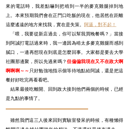
來的電話時，我差點嚇到把啃到一半的麥克雞腿掉到地
上。本來預期我們會在正門口吃飯的現在，他居然在距離
這麼遙遠的地方來找我，實在是失策。
阿逼，對不起！
「喂，我要從新店過去，你可以幫我買晚餐嗎？」當接
到阿誠打電話過來時，我一邊因為啃太多麥克雞腿而感到
膩口，一邊再想現在到底是怎麼回事。大家都是要去大學
社團那邊聚，所以先過來嗎？
但偏偏我現在又不在政大啊
啊啊啊～～
只好勉強地指示個等待地點給阿誠，還是把這
餐好好吃完再看看吧。
結果最後吃離開、回到政大接到他們兩個的時候，已經
是九點的事情了。
雖然我們這三人後來回到實驗室發呆的時候，有種懶得