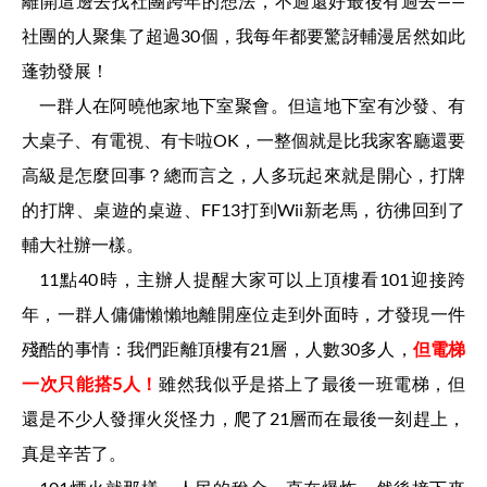
離開這邊去找社團跨年的想法，不過還好最後有過去——
社團的人聚集了超過30個，我每年都要驚訝輔漫居然如此
蓬勃發展！
一群人在阿曉他家地下室聚會。但這地下室有沙發、有
大桌子、有電視、有卡啦OK，一整個就是比我家客廳還要
高級是怎麼回事？總而言之，人多玩起來就是開心，打牌
的打牌、桌遊的桌遊、FF13打到Wii新老馬，彷彿回到了
輔大社辦一樣。
11點40時，主辦人提醒大家可以上頂樓看101迎接跨
年，一群人傭傭懶懶地離開座位走到外面時，才發現一件
殘酷的事情：我們距離頂樓有21層，人數30多人，
但電梯
一次只能搭5人！
雖然我似乎是搭上了最後一班電梯，但
還是不少人發揮火災怪力，爬了21層而在最後一刻趕上，
真是辛苦了。