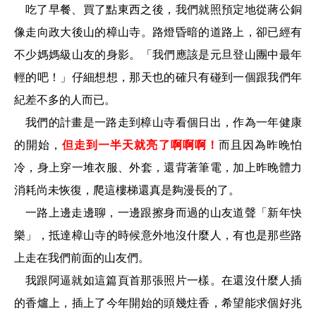
吃了早餐、買了點東西之後，我們就照預定地從蔣公銅
像走向政大後山的樟山寺。路燈昏暗的道路上，卻已經有
不少媽媽級山友的身影。「我們應該是元旦登山團中最年
輕的吧！」仔細想想，那天也的確只有碰到一個跟我們年
紀差不多的人而已。
我們的計畫是一路走到樟山寺看個日出，作為一年健康
的開始，
但走到一半天就亮了啊啊啊！
而且因為昨晚怕
冷，身上穿一堆衣服、外套，還背著筆電，加上昨晚體力
消耗尚未恢復，爬這樓梯還真是夠漫長的了。
一路上邊走邊聊，一邊跟擦身而過的山友道聲「新年快
樂」，抵達樟山寺的時候意外地沒什麼人，有也是那些路
上走在我們前面的山友們。
我跟阿逼就如這篇頁首那張照片一樣。在還沒什麼人插
的香爐上，插上了今年開始的頭幾炷香，希望能求個好兆