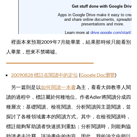
裡面本來預期2009年7月能畢業，結果那時候只能看別
人畢業，想來不禁唏噓。
20090828 標註在閱讀中的定位
(
Google Doc瀏覽
)
另一篇則是以
如何閱讀一本書
為主，看看大師教導人閱
讀的過程中，標註屬於何種地位。作者Adler將閱讀分成四
種層次：基礎閱讀、檢視閱讀、分析閱讀與主題閱讀，並
探討了各種領域書本的閱讀方式。其中，在檢視閱讀時，
標註能夠幫助讀者快速抓到重點；分析閱讀時，則能夠協
助讀者去詮釋、評論書中的內容。因此，我的論文中能以