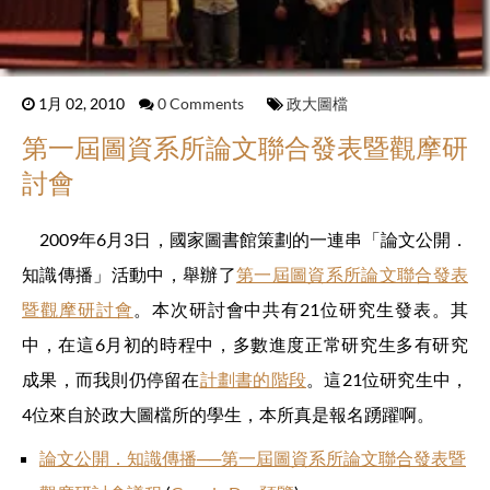
1月 02, 2010
0 Comments
政大圖檔
第一屆圖資系所論文聯合發表暨觀摩研
討會
2009年6月3日，國家圖書館策劃的一連串「論文公開．
知識傳播」活動中，舉辦了
第一屆圖資系所論文聯合發表
暨觀摩研討會
。本次研討會中共有21位研究生發表。其
中，在這6月初的時程中，多數進度正常研究生多有研究
成果，而我則仍停留在
計劃書的階段
。這21位研究生中，
4位來自於政大圖檔所的學生，本所真是報名踴躍啊。
論文公開．知識傳播──第一屆圖資系所論文聯合發表暨