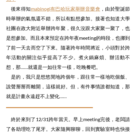
後來得知
mabinogi有巴哈玩家舉辦音樂會
，由於聖誕節
時舉辦的氣氛還不錯，所以有點想參加。接著也知道大學
社團在政大附近舉辦跨年聚，很久沒跟大家聚一聚了，也
是想參加。而且本來預定在跨年夜meeting的時段，也挪到
了前一天去而空了下來。隨著跨年時間將近，小頭對於跨
年活動的關注似乎提高了不少。煮火鍋麻煩、辦活動不
想，那……就還是一如往常一樣，吃晚餐吧。
是的，我只是想悠閒地跨個年，跟往常一樣地吃個飯、
說聲掰掰而離開，這樣就好。但，有件事情誰都知道，那
就是計畫永遠趕不上變化……
終於來到了12/31跨年當天。早上meeting完後，老闆請
了各助理吃了尾牙。大家隨興聊聊，回到實驗室時也快接