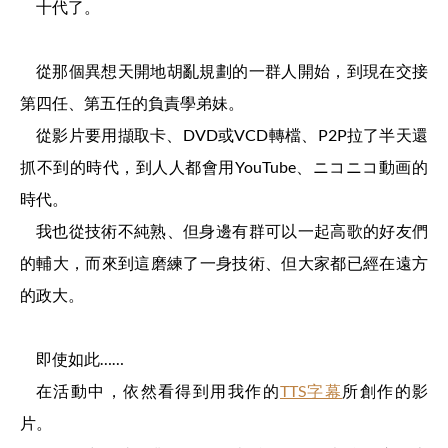
十代了。
從那個異想天開地胡亂規劃的一群人開始，到現在交接
第四任、第五任的負責學弟妹。
從影片要用擷取卡、DVD或VCD轉檔、P2P拉了半天還
抓不到的時代，到人人都會用YouTube、ニコニコ動画的
時代。
我也從技術不純熟、但身邊有群可以一起高歌的好友們
的輔大，而來到這磨練了一身技術、但大家都已經在遠方
的政大。
即使如此……
在活動中，依然看得到用我作的
TTS字幕
所創作的影
片。