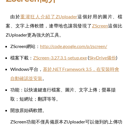
由於
重灌狂人介紹了ZUploader
這個好用的圖片、檔
案、文字上傳軟體，連帶地也讓我發現了
ZScreen
這個比
ZUploader更為強大的工具。
ZScreen網站：
http://code.google.com/p/zscreen/
檔案下載：
ZScreen-3.27.3.1-setup.exe
(
SkyDrive備份
)
Windows平台，
基於.NET Framework 3.5，在安裝時會
自動確認並安裝
。
功能：以快速鍵進行檔案、圖片、文字上傳；螢幕擷
取；短網址；翻譯等等。
開放原始碼軟體。
ZScreen功能不僅具備原本ZUploader可以做到的上傳功