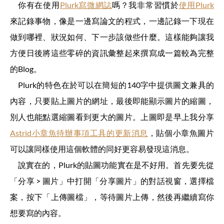
你有在使用
Plurk寫微網誌
嗎？我非常習慣於
使用Plurk
來記錄事物，像是一邊寫論文的程式，一邊記錄一下現在
做到哪裡、狀況如何、下一步該做些什麼。這樣能夠讓我
方便日後將這些零碎的資訊彙整起來撰寫成一篇較為完整
的Blog。
Plurk的特色在於可以在簡短的140字中提供圖文兼具的
內容，只要貼上圖片的網址，最後即能顯示圖片的縮圖，
別人也能點選縮圖看到更大的圖片。上圖即是早上我分享
Astrid小章魚待辦事項工具的更新消息
，貼個小章魚圖片
可以讓同樣使用這個軟體的同好更容易發現這消息。
說實在的，Plurk的貼圖功能實在是不好用。首先要先從
「分享 > 圖片」中打開「分享圖片」的對話視窗，選擇檔
案，按下「上傳圖檔」，等待圖片上傳，然後再繼續寫你
想要寫的內容。