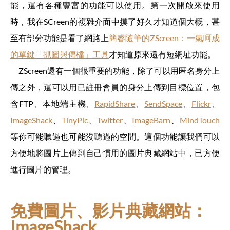
能，還有各種豐富的功能可以使用。第一次開啟來使用
時，我在SCreen的複雜介面中摸了好久才知道個大概，甚
至有部分功能是看了網路上
簡睿隨筆的ZScreen：一氣呵成
的單鍵「抓圖與傳檔」工具
才知道原來還有短網址功能。
ZScreen還有一個很重要的功能，除了可以用匿名身分上
傳之外，還可以用已註冊會員的身分上傳到目標位置，包
含FTP、本地端主機、
RapidShare
、
SendSpace
、
Flickr
、
ImageShack
、
TinyPic
、
Twitter
、
ImageBarn
、
MindTouch
等你可能聽過也可能沒聽過的空間。這個功能讓我們可以
方便地將圖片上傳到自己慣用的圖片典藏網站中，已方便
進行圖片的管理。
免費圖片、影片典藏網站：
ImageShack