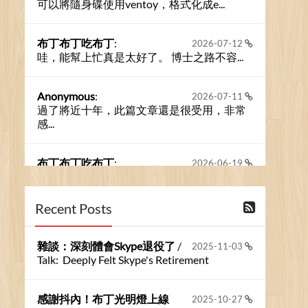
可以將隨身碟使用ventoy，格式化成e...
布丁布丁吃布丁
:
2026-07-12
哇，能幫上忙真是太好了。 博士之路不容...
Anonymous
:
2026-07-11
過了將近十年，此篇文章還是很受用，非常
感...
布丁布丁吃布丁
:
2026-06-19
今天又有遇到可能會用到規劃求解的場景 ...
Recent Posts
布丁布丁吃布丁
:
2026-06-18
kage好像也可以下載整個網站 感謝分享
雜談：深刻體會Skype退役了
/
2025-11-03
Talk: Deeply Felt Skype's Retirement
Anonymous
:
2026-06-15
https://github.com/t...
感謝抖內！布丁光明燈上線
2025-10-27