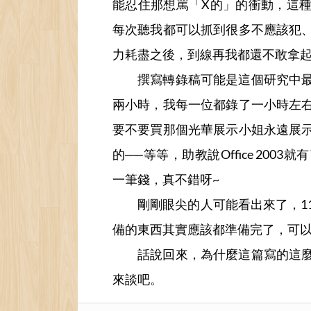
能忍住那想罵「X的」的衝動，這
每次聽我都可以抓到很多不應該犯
力耗盡之後，到線再我都還不敢拿
撰寫轉錄稿可能是這個研究中
兩小時，我每一位都錄了一小時左
要不要買那個光華展示小姐永遠展
的──等等，助教說Office 20
一筆錢，真不錯呀~
剛剛眼尖的人可能看出來了，1
備的東西其實應該都準備完了，可
話說回來，為什麼這篇寫的這
來談吧。