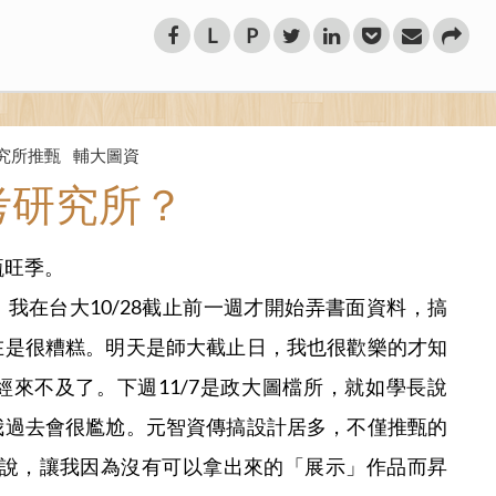
L
P
究所推甄
輔大圖資
考研究所？
甄旺季。
我在台大10/28截止前一週才開始弄書面資料，搞
在是很糟糕。明天是師大截止日，我也很歡樂的才知
來不及了。下週11/7是政大圖檔所，就如學長說
我過去會很尷尬。元智資傳搞設計居多，不僅推甄的
樣說，讓我因為沒有可以拿出來的「展示」作品而昇