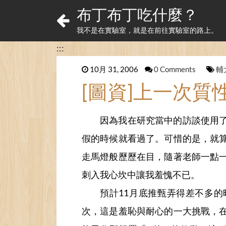
布丁布丁吃什麼？
我不是在實驗室，就是在前往實驗室的路上。
:::
10月 31, 2006
0 Comments
輔
[圖資]上一次
因為我在研究當中的訪談使用
假的時候就看過了。可惜的是，就
走馬燈般歷歷在目，隨著老師一點
刺入我心坎中讓我羞愧不已。
預計11月底推甄弄得差不多
次，這是羞恥與耐心的一大挑戰，