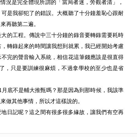
種情況是完全體現所謂的「當局者迷，旁觀者清」，
、可是我卻犯了的錯誤。大概聽了十分鐘羞恥心跟耐
起來再聽第二遍。
最大的工程。傳說中三十分鐘的錄音要轉錄需要耗時
右，轉錄起來的時間讓我想到就累，我已經開始考慮
示不完的聲音輸入系統，相信花這筆錢應該是很直得
03就有了，只是要訓練很麻煩，不過拿學校的至少也是省
1月底不是輔大推甄嗎？那是因為到那時候，我該準
以來做其他事情，所以才這樣說的。
麼地日記呢？這之間有很多很多緣故，讓我們有空再