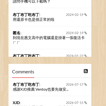
請問手機可以下載嗎？
布丁布丁吃布丁
:
2024-02-19
用還原卡也是很正常的啦
匿名
:
2024-02-19
到現在惠文高中的電腦還是掛著一張復活卡
ㄏㄏ
布丁布丁吃布丁
:
2024-01-22
之前的留言板數量過多，已經無法一口氣顯
示大家的留言了。我們新開一個訪客留言板
吧！
Comments
撰寫留言
布丁布丁吃布丁
:
2026-07-17
感謝XJD推薦 Ventoy也要先做安...
XJD
:
2026-07-15