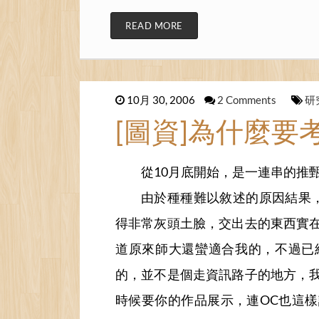
READ MORE
10月 30, 2006
2 Comments
研
[圖資]為什麼要
從10月底開始，是一連串的推
由於種種難以敘述的原因結果，
得非常灰頭土臉，交出去的東西實
道原來師大還蠻適合我的，不過已經
的，並不是個走資訊路子的地方，
時候要你的作品展示，連OC也這