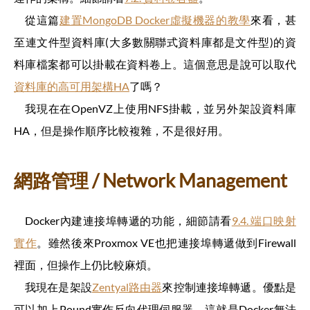
從這篇
建置MongoDB Docker虛擬機器的教學
來看，甚
至連文件型資料庫(大多數關聯式資料庫都是文件型)的資
料庫檔案都可以掛載在資料卷上。這個意思是說可以取代
資料庫的高可用架構HA
了嗎？
我現在在OpenVZ上使用NFS掛載，並另外架設資料庫
HA，但是操作順序比較複雜，不是很好用。
網路管理 / Network Management
Docker內建連接埠轉遞的功能，細節請看
9.4. 端口映射
實作
。雖然後來Proxmox VE也把連接埠轉遞做到Firewall
裡面，但操作上仍比較麻煩。
我現在是架設
Zentyal路由器
來控制連接埠轉遞。優點是
可以加上Pound實作反向代理伺服器，這就是Docker無法