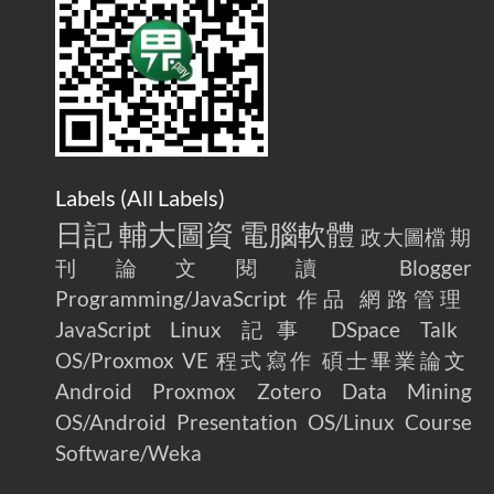
Labels (
All Labels
)
日記
輔大圖資
電腦軟體
政大圖檔
期
刊論文閱讀
Blogger
Programming/JavaScript
作品
網路管理
JavaScript
Linux
記事
DSpace
Talk
OS/Proxmox VE
程式寫作
碩士畢業論文
Android
Proxmox
Zotero
Data Mining
OS/Android
Presentation
OS/Linux
Course
Software/Weka