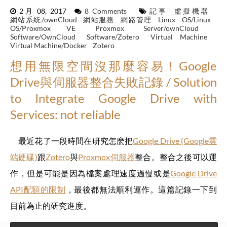
2月 08, 2017
8 Comments
記事
虛擬機器
網站系統/ownCloud
網站服務
網路管理
Linux
OS/Linux
OS/Proxmox VE
Proxmox
Server/ownCloud
Software/OwnCloud
Software/Zotero
Virtual Machine
Virtual Machine/Docker
Zotero
想用無限空間沒那麼容易！Google
Drive與伺服器整合失敗記錄 / Solution
to Integrate Google Drive with
Services: not reliable
最近花了一段時間在研究怎麽把
Google Drive (Google雲
端硬碟)
跟
Zotero
與
Proxmox伺服器
整合。整合之後可以運
作，但是可能是因為檔案處理速度過慢或是
Google Drive
API配額的限制
，最後都無法順利運作。這篇記錄一下到
目前為止的研究進度。