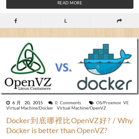
READ MORE
L
6月 20, 2015
0 Comments
OS/Proxmox VE
Virtual Machine/Docker
Virtual Machine/OpenVZ
Docker到底哪裡比OpenVZ好? / Why
Docker is better than OpenVZ?