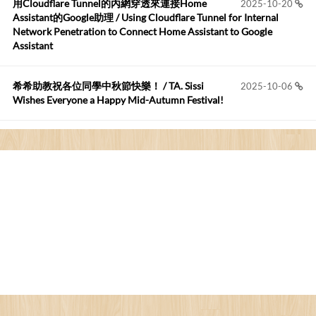
用Cloudflare Tunnel的內網穿透來連接Home
2025-10-20
Anonymous
:
2026-06-15
Assistant的Google助理 / Using Cloudflare Tunnel for Internal
https://github.com/t...
Network Penetration to Connect Home Assistant to Google
Assistant
布丁布丁吃布丁
:
2026-05-17
我目前並沒有常駐的Google Home...
希希助教祝各位同學中秋節快樂！ / TA. Sissi
2025-10-06
Wishes Everyone a Happy Mid-Autumn Festival!
看電腦覺得疲憊嗎？比起螢幕，你更應該注意炫光
2025-08-25
的問題 / Are You Tired of Looking at the Computer? Pay More
Attention to Glare Than the Screen
為何桌前打字總是腰痠背痛？桌子高度和螢幕高度
2025-08-18
對人體工學的影響 / The Effect of Desk and Monitor Height on
Ergonomics: Why Does Typing at a Desk Often Lead to Back Pain?
行動網路無法連線？三星手機簡易解決方案
2025-08-11
/ Mobile Network Not Connecting? Easy Solutions for Samsung
Phones