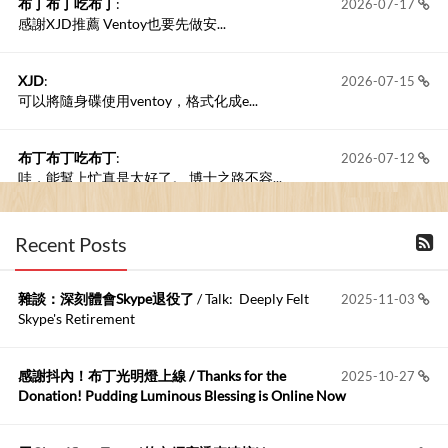
布丁布丁吃布丁
:
2026-07-17
感謝XJD推薦 Ventoy也要先做安...
XJD
:
2026-07-15
可以將隨身碟使用ventoy，格式化成e...
布丁布丁吃布丁
:
2026-07-12
哇，能幫上忙真是太好了。 博士之路不容...
Anonymous
:
2026-07-11
Recent Posts
過了將近十年，此篇文章還是很受用，非常感...
雜談：深刻體會Skype退役了
/ Talk: Deeply Felt
2025-11-03
布丁布丁吃布丁
:
2026-06-19
Skype's Retirement
今天又有遇到可能會用到規劃求解的場景 ...
感謝抖內！布丁光明燈上線 / Thanks for the
2025-10-27
布丁布丁吃布丁
:
2026-06-18
Donation! Pudding Luminous Blessing is Online Now
kage好像也可以下載整個網站 感謝分享