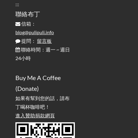
:::
實作相容OpenAI API，但背後不是OpenAI的API服
聯絡布丁
2025-08-04
務 / Implementing OpenAI API-Compatible Services, But Not
信箱：
Powered by OpenAI
blog@pulipuli.info
提問：
留言板
雜談：生活小技巧之用魔鬼氈避免機車鑰匙脫落吧
2025-08-01
/ Talk: Use Velcro to Prevent Your Motorcycle Key From Falling
聯絡時間：週一 ~ 週日
Off
24小時
AdGuard Home不只是拿來擋廣告
/ AdGuard
2025-07-28
Buy Me A Coffee
Home Is More Than Just an Ad Blocker
(Donate)
如果有幫到您的話，請布
丁喝杯咖啡吧！
進入贊助捐款網頁