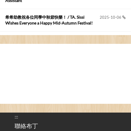
Assistant
Anonymous
:
2026-05-12
您好,首先肯定感謝您造福許多莘莘學子。有...
希希助教祝各位同學中秋節快樂！ / TA. Sissi
2025-10-06
Wishes Everyone a Happy Mid-Autumn Festival!
看電腦覺得疲憊嗎？比起螢幕，你更應該注意炫光
2025-08-25
的問題 / Are You Tired of Looking at the Computer? Pay More
Attention to Glare Than the Screen
為何桌前打字總是腰痠背痛？桌子高度和螢幕高度
2025-08-18
對人體工學的影響 / The Effect of Desk and Monitor Height on
Ergonomics: Why Does Typing at a Desk Often Lead to Back Pain?
行動網路無法連線？三星手機簡易解決方案
2025-08-11
/ Mobile Network Not Connecting? Easy Solutions for Samsung
Phones
:::
實作相容OpenAI API，但背後不是OpenAI的API服
聯絡布丁
2025-08-04
務 / Implementing OpenAI API-Compatible Services, But Not