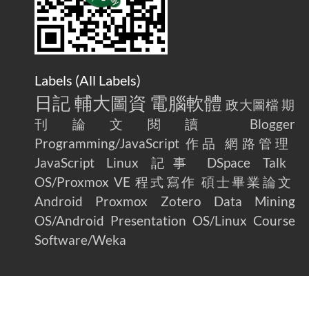
Labels (
All Labels
)
日記
輔大圖資
電腦軟體
政大圖檔
期
刊論文閱讀
Blogger
Programming/JavaScript
作品
網路管理
JavaScript
Linux
記事
DSpace
Talk
OS/Proxmox VE
程式寫作
碩士畢業論文
Android
Proxmox
Zotero
Data Mining
OS/Android
Presentation
OS/Linux
Course
Software/Weka