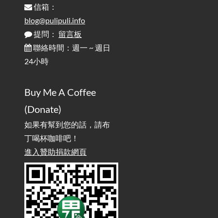
信箱：
Powered by OpenAI
blog@pulipuli.info
提問：
留言板
雜談：生活小技巧之用魔鬼氈避免機車鑰匙脫落吧
2025-08-01
/ Talk: Use Velcro to Prevent Your Motorcycle Key From Falling
聯絡時間：週一 ~ 週日
Off
24小時
AdGuard Home不只是拿來擋廣告
/ AdGuard
2025-07-28
Buy Me A Coffee
Home Is More Than Just an Ad Blocker
(Donate)
如果有幫到您的話，請布
丁喝杯咖啡吧！
進入贊助捐款網頁