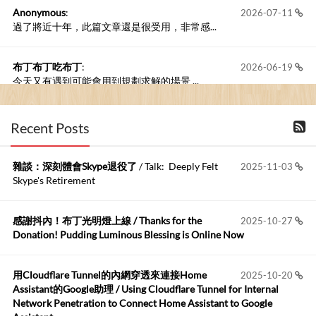
Anonymous
:
2026-07-11
過了將近十年，此篇文章還是很受用，非常感...
布丁布丁吃布丁
:
2026-06-19
今天又有遇到可能會用到規劃求解的場景 ...
布丁布丁吃布丁
:
2026-06-18
Recent Posts
kage好像也可以下載整個網站 感謝分享
雜談：深刻體會Skype退役了
/ Talk: Deeply Felt
2025-11-03
Anonymous
:
2026-06-15
Skype's Retirement
https://github.com/t...
感謝抖內！布丁光明燈上線 / Thanks for the
2025-10-27
布丁布丁吃布丁
:
2026-05-17
Donation! Pudding Luminous Blessing is Online Now
我目前並沒有常駐的Google Home...
用Cloudflare Tunnel的內網穿透來連接Home
2025-10-20
Robertmycs
:
2026-05-15
Assistant的Google助理 / Using Cloudflare Tunnel for Internal
這篇WinXP公用電腦安裝與優化的步驟超...
Network Penetration to Connect Home Assistant to Google