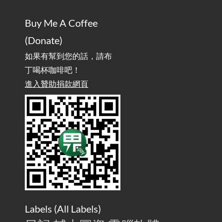
AdGuard Home不只是拿來擋廣告
/ AdGuard
2025-07-28
Buy Me A Coffee
Home Is More Than Just an Ad Blocker
(Donate)
如果有幫到您的話，請布
丁喝杯咖啡吧！
進入贊助捐款網頁
Labels (
All Labels
)