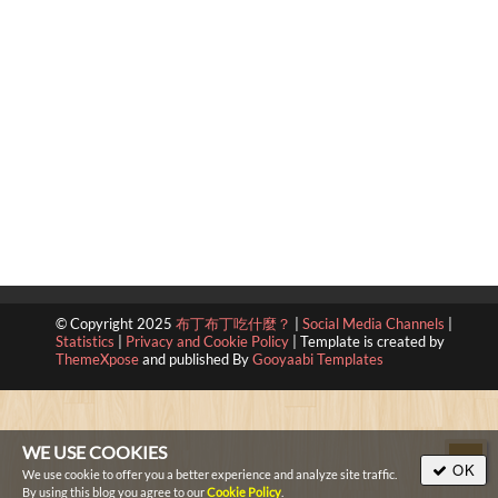
© Copyright 2025
布丁布丁吃什麼？
|
Social Media Channels
|
Statistics
|
Privacy and Cookie Policy
|
Template is created by
ThemeXpose
and published By
Gooyaabi Templates
WE USE COOKIES
OK
We use cookie to offer you a better experience and analyze site traffic.
By using this blog you agree to our
Cookie Policy
.