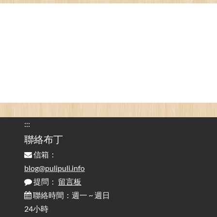
的問題 / Are You Tired of Looking at the Computer? Pay More
Attention to Glare Than the Screen
為何桌前打字總是腰痠背痛？桌子高度和螢幕高度
2025-08-18
對人體工學的影響 / The Effect of Desk and Monitor Height on
Ergonomics: Why Does Typing at a Desk Often Lead to Back Pain?
行動網路無法連線？三星手機簡易解決方案
2025-08-11
/ Mobile Network Not Connecting? Easy Solutions for Samsung
Phones
:::
實作相容OpenAI API，但背後不是OpenAI的API服
聯絡布丁
2025-08-04
務 / Implementing OpenAI API-Compatible Services, But Not
信箱：
Powered by OpenAI
blog@pulipuli.info
提問：
留言板
雜談：生活小技巧之用魔鬼氈避免機車鑰匙脫落吧
2025-08-01
/ Talk: Use Velcro to Prevent Your Motorcycle Key From Falling
聯絡時間：週一 ~ 週日
Off
24小時