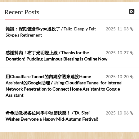
布丁布丁吃布丁
:
2026-06-18
Recent Posts
kage好像也可以下載整個網站 感謝分享
雜談：深刻體會Skype退役了
/ Talk: Deeply Felt
2025-11-03
Anonymous
:
2026-06-15
Skype's Retirement
https://github.com/t...
感謝抖內！布丁光明燈上線 / Thanks for the
2025-10-27
布丁布丁吃布丁
:
2026-05-17
Donation! Pudding Luminous Blessing is Online Now
我目前並沒有常駐的Google Home...
用Cloudflare Tunnel的內網穿透來連接Home
2025-10-20
Robertmycs
:
2026-05-15
Assistant的Google助理 / Using Cloudflare Tunnel for Internal
這篇WinXP公用電腦安裝與優化的步驟超...
Network Penetration to Connect Home Assistant to Google
Assistant
Anonymous
:
2026-05-12
您好,首先肯定感謝您造福許多莘莘學子。有...
希希助教祝各位同學中秋節快樂！ / TA. Sissi
2025-10-06
Wishes Everyone a Happy Mid-Autumn Festival!
看電腦覺得疲憊嗎？比起螢幕，你更應該注意炫光
2025-08-25