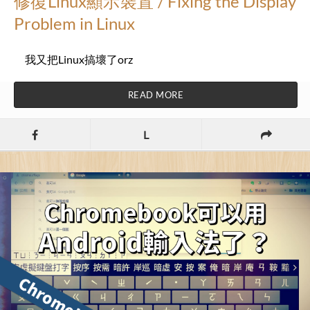
修復Linux顯示裝置 / Fixing the Display
Problem in Linux
我又把Linux搞壞了orz
READ MORE
L