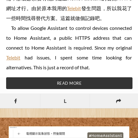
網址才行。由於原本我用的
Telebit
發生問題，所以我花了
一些時間找尋替代方案。這篇就做個記錄吧。
To allow Google Assistant to control devices connected
to Home Assistant, a public HTTPS address that can
connect to Home Assistant is required. Since my original
Telebit
had issues, I spent some time looking for
alternatives. This is just a record of that.
READ MORE
L