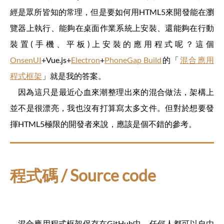
經是眾所皆知的常理，但是要如何用HTML5來開發能在瀏
覽器上執行、能夠在桌面作業系統上安裝、還能夠在行動
裝置(手機、平板)上安裝的應用程式呢？這個
OnsenUI
+Vue.js+
Electron
+
PhoneGap Build
的「
混合應用
程式框架
」就是我的答案。
因為這只是最近心血來潮整理出來的混合做法，架構上
並不是很漂亮，我也沒有打算寫太多文件。但對於想要發
揮HTML5極限的開發者來說，應該是個不錯的參考。
程式碼 / Source code
混合應用程式框架保存在GitHub中，任何人都可以自由