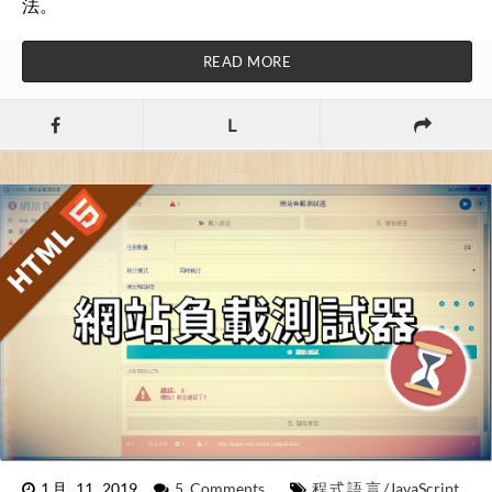
法。
READ MORE
L
1月 11, 2019
5 Comments
程式語言/JavaScript