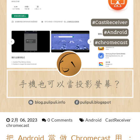
2月 06, 2023
0 Comments
Android
CastReceiver
chromecast
把Android當做Chromecast用：