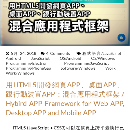
5月 24, 2018
4 Comments
程式語言/JavaScript
Android
JavaScript
OS/Android
OS/Windows
Programming/Electron
Programming/JavaScript
Programming/PhoneGap
Software/Windows
Work
Work/Windows
用HTML5開發網頁APP、桌面APP、
跟行動裝置APP：混合應用程式框架 /
Hybird APP Framework for Web APP,
Desktop APP and Mobile APP
HTML5 (JavaScript + CSS3)可以在網頁上跨平臺執行已