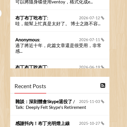
可以將隨身碟使用ventoy，格式化成e...
布丁布丁吃布丁
:
2026-07-12
哇，能幫上忙真是太好了。 博士之路不容...
Anonymous
:
2026-07-11
過了將近十年，此篇文章還是很受用，非常
感...
布丁布丁吃布丁
:
2026-06-19
今天又有遇到可能會用到規劃求解的場景 ...
Recent Posts
布丁布丁吃布丁
:
2026-06-18
kage好像也可以下載整個網站 感謝分享
雜談：深刻體會Skype退役了
/
2025-11-03
Talk: Deeply Felt Skype's Retirement
Anonymous
:
2026-06-15
https://github.com/t...
感謝抖內！布丁光明燈上線
2025-10-27