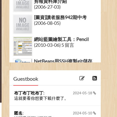
剪報資料庫介紹
(2006-27-03)
[圖資]讀者服務942期中考
(2006-08-05)
網站藍圖繪製工具：Pencil
(2010-03-06) 5 留言
NetBeans用SSH複製git儲存
庫：以GitLab為例
/ Clone g...
(2015-07-08) 2 留言
Guestbook
布丁布丁吃布丁
:
2024-05-18
這就要看你想要下載什麼了。
匿名
:
2024-05-10