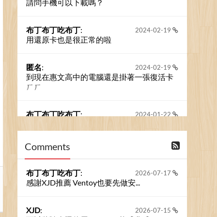
請問手機可以下載嗎？
布丁布丁吃布丁
:
2024-02-19
用還原卡也是很正常的啦
匿名
:
2024-02-19
到現在惠文高中的電腦還是掛著一張復活卡
ㄏㄏ
布丁布丁吃布丁
:
2024-01-22
之前的留言板數量過多，已經無法一口氣顯
示大家的留言了。我們新開一個訪客留言板
吧！
Comments
撰寫留言
布丁布丁吃布丁
:
2026-07-17
感謝XJD推薦 Ventoy也要先做安...
XJD
:
2026-07-15