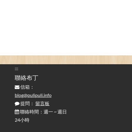
Attention to Glare Than the Screen
為何桌前打字總是腰痠背痛？桌子高度和螢幕高度
2025-08-18
對人體工學的影響 / The Effect of Desk and Monitor Height on
Ergonomics: Why Does Typing at a Desk Often Lead to Back Pain?
行動網路無法連線？三星手機簡易解決方案
2025-08-11
/ Mobile Network Not Connecting? Easy Solutions for Samsung
Phones
:::
實作相容OpenAI API，但背後不是OpenAI的API服
聯絡布丁
2025-08-04
務 / Implementing OpenAI API-Compatible Services, But Not
信箱：
Powered by OpenAI
blog@pulipuli.info
提問：
留言板
雜談：生活小技巧之用魔鬼氈避免機車鑰匙脫落吧
2025-08-01
/ Talk: Use Velcro to Prevent Your Motorcycle Key From Falling
聯絡時間：週一 ~ 週日
Off
24小時