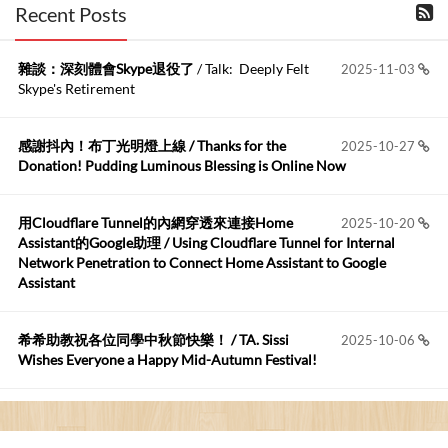
布丁布丁吃布丁
:
2026-06-18
Recent Posts
kage好像也可以下載整個網站 感謝分享
雜談：深刻體會Skype退役了
/ Talk: Deeply Felt
2025-11-03
Anonymous
:
2026-06-15
Skype's Retirement
https://github.com/t...
感謝抖內！布丁光明燈上線 / Thanks for the
2025-10-27
布丁布丁吃布丁
:
2026-05-17
Donation! Pudding Luminous Blessing is Online Now
我目前並沒有常駐的Google Home...
用Cloudflare Tunnel的內網穿透來連接Home
2025-10-20
Robertmycs
:
2026-05-15
Assistant的Google助理 / Using Cloudflare Tunnel for Internal
這篇WinXP公用電腦安裝與優化的步驟超...
Network Penetration to Connect Home Assistant to Google
Assistant
Anonymous
:
2026-05-12
您好,首先肯定感謝您造福許多莘莘學子。有...
希希助教祝各位同學中秋節快樂！ / TA. Sissi
2025-10-06
Wishes Everyone a Happy Mid-Autumn Festival!
看電腦覺得疲憊嗎？比起螢幕，你更應該注意炫光
2025-08-25
的問題 / Are You Tired of Looking at the Computer? Pay More