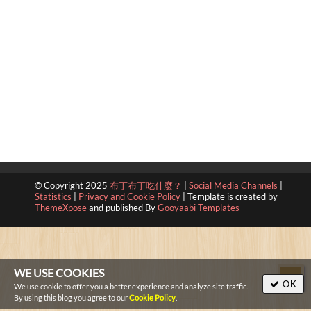
© Copyright 2025
布丁布丁吃什麼？
|
Social Media Channels
|
Statistics
|
Privacy and Cookie Policy
|
Template is created by
ThemeXpose
and published By
Gooyaabi Templates
WE USE COOKIES
OK
We use cookie to offer you a better experience and analyze site traffic.
By using this blog you agree to our
Cookie Policy
.