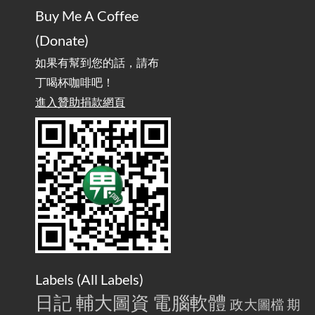
AdGuard Home不只是拿來擋廣告
/ AdGuard
2025-07-28
Buy Me A Coffee
Home Is More Than Just an Ad Blocker
(Donate)
如果有幫到您的話，請布
丁喝杯咖啡吧！
進入贊助捐款網頁
Labels (
All Labels
)
日記
輔大圖資
電腦軟體
政大圖檔
期