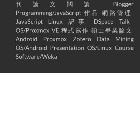
刊論文閱讀
Blogger
Programming/JavaScript
作品
網路管理
JavaScript
Linux
記事
DSpace
Talk
OS/Proxmox VE
程式寫作
碩士畢業論文
Android
Proxmox
Zotero
Data Mining
OS/Android
Presentation
OS/Linux
Course
Software/Weka