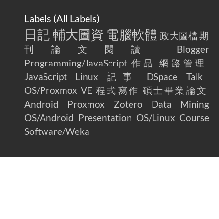
Labels (
All Labels
)
日記
輔大圖資
電腦軟體
政大圖檔
期
刊論文閱讀
Blogger
Programming/JavaScript
作品
網路管理
JavaScript
Linux
記事
DSpace
Talk
OS/Proxmox VE
程式寫作
碩士畢業論文
Android
Proxmox
Zotero
Data Mining
OS/Android
Presentation
OS/Linux
Course
Software/Weka