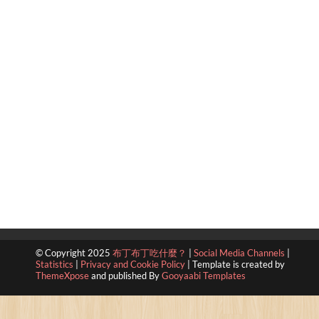
© Copyright 2025
布丁布丁吃什麼？
|
Social Media Channels
|
Statistics
|
Privacy and Cookie Policy
|
Template is created by
ThemeXpose
and published By
Gooyaabi Templates