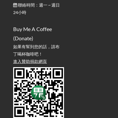
/ Talk: Use Velcro to Prevent Your Motorcycle Key From Falling
聯絡時間：週一 ~ 週日
Off
24小時
AdGuard Home不只是拿來擋廣告
/ AdGuard
2025-07-28
Buy Me A Coffee
Home Is More Than Just an Ad Blocker
(Donate)
如果有幫到您的話，請布
丁喝杯咖啡吧！
進入贊助捐款網頁