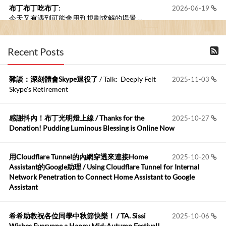
布丁布丁吃布丁
:
2026-06-19
今天又有遇到可能會用到規劃求解的場景 ...
布丁布丁吃布丁
:
2026-06-18
Recent Posts
kage好像也可以下載整個網站 感謝分享
雜談：深刻體會Skype退役了
/ Talk: Deeply Felt
2025-11-03
Anonymous
:
2026-06-15
Skype's Retirement
https://github.com/t...
感謝抖內！布丁光明燈上線 / Thanks for the
2025-10-27
布丁布丁吃布丁
:
2026-05-17
Donation! Pudding Luminous Blessing is Online Now
我目前並沒有常駐的Google Home...
用Cloudflare Tunnel的內網穿透來連接Home
2025-10-20
Robertmycs
:
2026-05-15
Assistant的Google助理 / Using Cloudflare Tunnel for Internal
這篇WinXP公用電腦安裝與優化的步驟超...
Network Penetration to Connect Home Assistant to Google
Assistant
Anonymous
:
2026-05-12
您好,首先肯定感謝您造福許多莘莘學子。有...
希希助教祝各位同學中秋節快樂！ / TA. Sissi
2025-10-06
Wishes Everyone a Happy Mid-Autumn Festival!