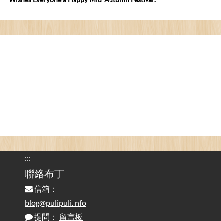
看電腦覺得疲憊嗎？比起螢幕，你更應該注意炫光
2025-08-25
的問題 / Are You Tired of Looking at the Computer? Pay More
Attention to Glare Than the Screen
為何桌前打字總是腰痠背痛？桌子高度和螢幕高度
2025-08-18
對人體工學的影響 / The Effect of Desk and Monitor Height on
Ergonomics: Why Does Typing at a Desk Often Lead to Back Pain?
行動網路無法連線？三星手機簡易解決方案
2025-08-11
/ Mobile Network Not Connecting? Easy Solutions for Samsung
Phones
:::
實作相容OpenAI API，但背後不是OpenAI的API服
聯絡布丁
2025-08-04
務 / Implementing OpenAI API-Compatible Services, But Not
信箱：
Powered by OpenAI
blog@pulipuli.info
提問：
留言板
雜談：生活小技巧之用魔鬼氈避免機車鑰匙脫落吧
2025-08-01