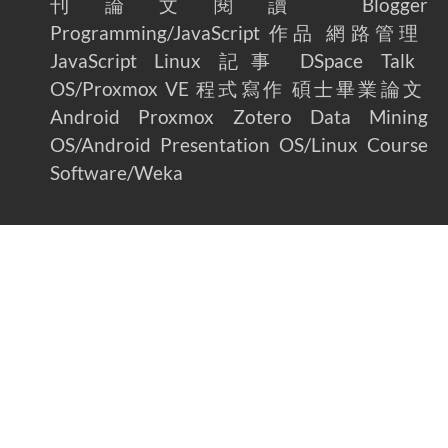
刊論文閱讀
Blogger
Programming/JavaScript
作品
網路管理
JavaScript
Linux
記事
DSpace
Talk
OS/Proxmox VE
程式寫作
碩士畢業論文
Android
Proxmox
Zotero
Data Mining
OS/Android
Presentation
OS/Linux
Course
Software/Weka