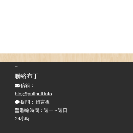
Attention to Glare Than the Screen
為何桌前打字總是腰痠背痛？桌子高度和螢幕高度
2025-08-18
對人體工學的影響 / The Effect of Desk and Monitor Height on
Ergonomics: Why Does Typing at a Desk Often Lead to Back Pain?
行動網路無法連線？三星手機簡易解決方案
2025-08-11
/ Mobile Network Not Connecting? Easy Solutions for Samsung
Phones
:::
實作相容OpenAI API，但背後不是OpenAI的API服
聯絡布丁
2025-08-04
務 / Implementing OpenAI API-Compatible Services, But Not
信箱：
Powered by OpenAI
blog@pulipuli.info
提問：
留言板
雜談：生活小技巧之用魔鬼氈避免機車鑰匙脫落吧
2025-08-01
/ Talk: Use Velcro to Prevent Your Motorcycle Key From Falling
聯絡時間：週一 ~ 週日
Off
24小時
AdGuard Home不只是拿來擋廣告
/ AdGuard
2025-07-28