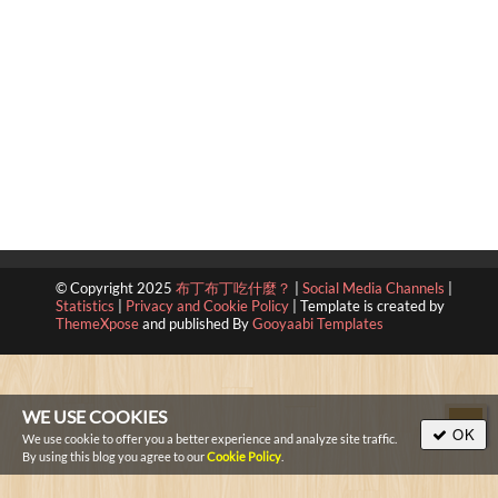
© Copyright 2025
布丁布丁吃什麼？
|
Social Media Channels
|
Statistics
|
Privacy and Cookie Policy
|
Template is created by
ThemeXpose
and published By
Gooyaabi Templates
WE USE COOKIES
OK
We use cookie to offer you a better experience and analyze site traffic.
By using this blog you agree to our
Cookie Policy
.