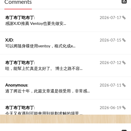
Comments
撰寫留言
布丁布丁吃布丁
:
2026-07-17
感謝XJD推薦 Ventoy也要先做安...
XJD
:
2026-07-15
可以將隨身碟使用ventoy，格式化成e...
布丁布丁吃布丁
:
2026-07-12
哇，能幫上忙真是太好了。 博士之路不容...
Anonymous
:
2026-07-11
過了將近十年，此篇文章還是很受用，非常感...
布丁布丁吃布丁
:
2026-06-19
今天又有遇到可能會用到規劃求解的場景 ...
布丁布丁吃布丁
:
2026-06-18