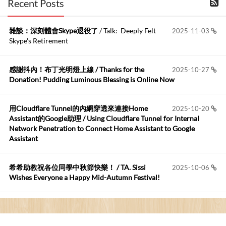
Recent Posts
kage好像也可以下載整個網站 感謝分享
雜談：深刻體會Skype退役了
/ Talk: Deeply Felt
2025-11-03
Anonymous
:
2026-06-15
Skype's Retirement
https://github.com/t...
感謝抖內！布丁光明燈上線 / Thanks for the
2025-10-27
布丁布丁吃布丁
:
2026-05-17
Donation! Pudding Luminous Blessing is Online Now
我目前並沒有常駐的Google Home...
用Cloudflare Tunnel的內網穿透來連接Home
2025-10-20
Robertmycs
:
2026-05-15
Assistant的Google助理 / Using Cloudflare Tunnel for Internal
這篇WinXP公用電腦安裝與優化的步驟超...
Network Penetration to Connect Home Assistant to Google
Assistant
Anonymous
:
2026-05-12
您好,首先肯定感謝您造福許多莘莘學子。有...
希希助教祝各位同學中秋節快樂！ / TA. Sissi
2025-10-06
Wishes Everyone a Happy Mid-Autumn Festival!
看電腦覺得疲憊嗎？比起螢幕，你更應該注意炫光
2025-08-25
的問題 / Are You Tired of Looking at the Computer? Pay More