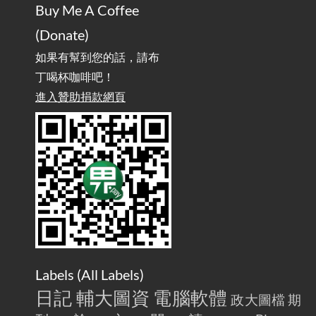
Buy Me A Coffee
Home Is More Than Just an Ad Blocker
(Donate)
如果有幫到您的話，請布
丁喝杯咖啡吧！
進入贊助捐款網頁
Labels (
All Labels
)
日記
輔大圖資
電腦軟體
政大圖檔
期