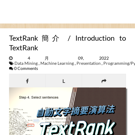
TextRank簡介 / Introduction to
TextRank
4月 09, 2022
Data Mining
,
Machine Learning
,
Presentation
,
Programming/P
0 Comments
L