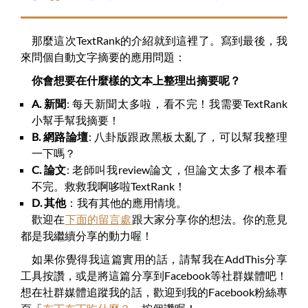
那麼這次TextRank的介紹就到這裡了。寫到最後，我
來問個自動文字摘要的應用問題：
你會想要在什麼樣的文本上整理出摘要呢？
A. 新聞
: 每天新聞太多啦，看不完！我需要TextRank
小幫手幫我摘要！
B. 網路論壇
: 八卦版跟政黑板太亂了，可以幫我整理
一下嗎？
C. 論文
: 老師叫我review論文，但論文太多了根本看
不完。救救我啊哆啦TextRank！
D. 其他
：我有其他的應用情境。
歡迎在
下面的留言處
跟大家分享你的想法。你的意見
都是我繼續分享的動力喔！
如果你覺得我這篇實用的話，請幫我在AddThis分享
工具按讚，或是將這篇分享到Facebook等社群媒體吧！
想在社群媒體追蹤我的話，歡迎到我的Facebook粉絲專