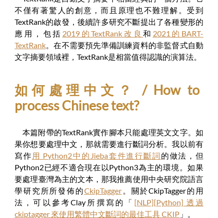
不僅有著驚人的創意，而且原理也不難理解。受到
TextRank的啟發，後續許多研究不斷提出了各種變形的
應用，包括
2019的TextRank改良
和
2021的BART-
TextRank
。在不需要預先準備訓練資料的非監督式自動
文字摘要領域裡，TextRank是相當值得認識的演算法。
如何處理中文？ / How to
process Chinese text?
本篇附帶的TextRank實作腳本只能處理英文文字。如
果你想要處理中文，那就需要進行斷詞分析。我以前有
寫作
用 Python2中的Jieba套件進行斷詞
的做法，但
Python2已經不適合現在以Python3為主的環境。如果
要處理臺灣為主的文本，那我推薦使用中央研究院語言
學研究所所發佈的
CkipTagger
。關於CkipTagger的用
法，可以參考Clay所撰寫的「
[NLP][Python] 透過
ckiptagger 來使用繁體中文斷詞的最佳工具 CKIP
」。