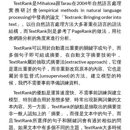
TextRank是Mihalcea跟Tarau在2004年自然語言處理
實務研討會(empirical methods in natural language
processing)中發表的論文「Textrank: Bringing order into
text」。以往自然語言處理方法大多著重在語言的語法
結構，而TextRank則是參考了PageRank的做法，用社
會網路分析的角度來進行分析。
TextRank可以用於自動選出重要的關鍵字或句子。而
多個句子即可組成摘要。在自動文字摘要技術中，
TextRank屬於抽取式摘要法(extractive approach)，它僅
是選出重要的句子，而非重新改寫原本的內容。它也是
屬於非監督式(unsupervised)的方法。建立模型的時
候，我們不需要事前準備訓練資料。
TextRank的優點是運算速度快、不需事前訓練與建立
模型、特別適合用於形態多變、時常出現新興詞彙的文
本內容。另一方面， TextRank的缺點是抽取出的摘要並
非一般人認知上的「摘要」，而僅是文本中的句子。而
且TextRank所選擇的句子和關鍵詞會有過於相似的問
題。如果文本中有多個不同的主題，TextRank大多時候