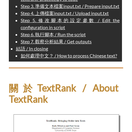
Step 3. 準備文本檔案input.txt / Prepare input.txt
Step 4. 上傳檔案input.txt / Upload input.txt
Step 5. 修改腳本的設定參數 / Edit the
configuration in script
Step 6. 執行腳本 / Run the script
Step 7. 觀察分析結果 / Get outputs
結語 / In closing
如何處理中文？ / How to process Chinese text?
關於TextRank / About
TextRank