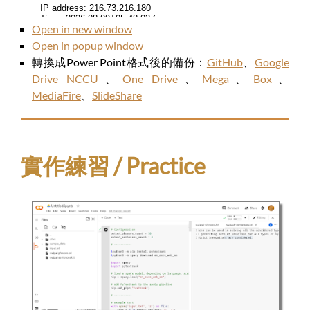
Open in new window
Open in popup window
轉換成Power Point格式後的備份：
GitHub
、
Google
Drive NCCU
、
One Drive
、
Mega
、
Box
、
MediaFire
、
SlideShare
實作練習 / Practice