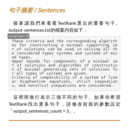
句子摘要 / Sentences
接著讓我們來看看TextRank選出的重要句子。
output-sentences.txt的檔案內容如下：
nohighlight
These criteria and the corresponding algorith
ms for constructing a minimal supporting se
t of solutions can be used in solving all th
e considered types systems and systems of mix
ed types.
Upper bounds for components of a minimal se
t of solutions and algorithms of constructio
n of minimal generating sets of solutions fo
r all types of systems are given.
Criteria of compatibility of a system of line
ar Diophantine equations, strict inequation
s, and nonstrict inequations are considered.
這裡用換行表示三個不同的句子。如果你希望
TextRank找出更多句子，請修改前面的參數設定
「output_sentences_count = 3」。