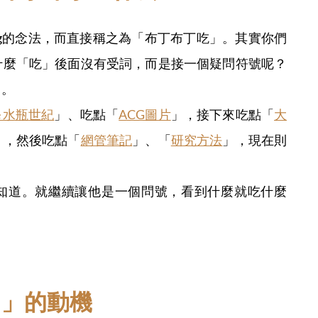
og的念法，而直接稱之為「布丁布丁吃」。其實你們
什麼「吃」後面沒有受詞，而是接一個疑問符號呢？
」。
Age 水瓶世紀
」、吃點「
ACG圖片
」，接下來吃點「
大
」，然後吃點「
網管筆記
」、「
研究方法
」，現在則
知道。就繼續讓他是一個問號，看到什麼就吃什麼
？」的動機