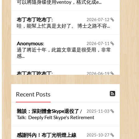
可以將隨身碟使用ventoy，格式化成e...
布丁布丁吃布丁
:
2026-07-12
哇，能幫上忙真是太好了。 博士之路不容...
Anonymous
:
2026-07-11
過了將近十年，此篇文章還是很受用，非常
感...
布丁布丁吃布丁
:
2026-06-19
今天又有遇到可能會用到規劃求解的場景 ...
Recent Posts
布丁布丁吃布丁
:
2026-06-18
kage好像也可以下載整個網站 感謝分享
雜談：深刻體會Skype退役了
/
2025-11-03
Talk: Deeply Felt Skype's Retirement
Anonymous
:
2026-06-15
https://github.com/t...
感謝抖內！布丁光明燈上線
2025-10-27