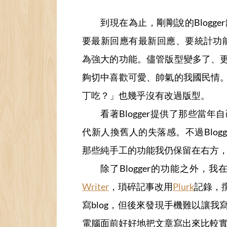
到現在為止，剛剛說的Blog
要最新回應有最新回應、要統計功
為強大的功能。儘管版型變多了、
夠切中喜歡可愛、帥氣的我國民情
丁吃？」也幾乎沒有改過版型。
看著Blogger提供了那些
代新人換舊人的失落感。不過Blo
那些純手工的功能我仍保留在右方
除了Blogger的功能之外，我
Writer
，瑣碎記事改用
Plurk
記錄，
寫blog，但後來發現手機難以讓
電腦面前好好地把文章寫出來比較