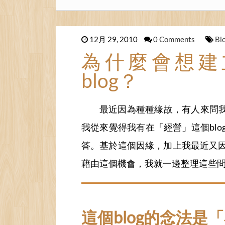
12月 29, 2010
0 Comments
Bl
為什麼會想建
blog？
最近因為種種緣故，有人來問我
我從來覺得我有在「經營」這個bl
答。基於這個因緣，加上我最近又
藉由這個機會，我就一邊整理這些
這個blog的念法是