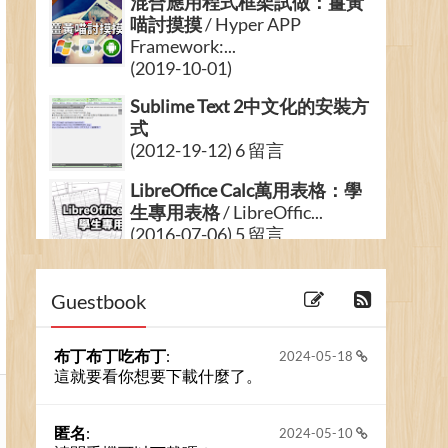
混合應用程式框架試做：薑黃
喵討摸摸
/ Hyper APP
Framework:...
(2019-10-01)
Sublime Text 2中文化的安裝方
式
(2012-19-12) 6 留言
LibreOffice Calc萬用表格：學
生專用表格
/ LibreOffic...
(2016-07-06) 5 留言
[網站]網頁技術文件相關連結
(2005-26-12)
Guestbook
布丁布丁吃布丁
:
2024-05-18
這就要看你想要下載什麼了。
匿名
:
2024-05-10