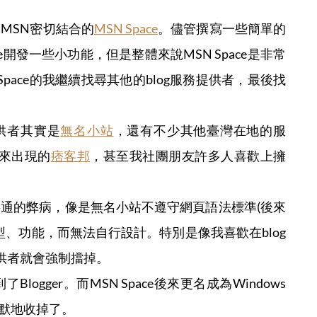
用MSN密切結合的
MSN Space
。儘管撰寫一些簡單的
e開發一些小功能，但是整體來說MSN Space是非常
pace的我繼續找尋其他的blog服務提供者，最後找
提供者其實是
無名小站
，還有不少其他臺灣在地的服
來出現的
痞客邦
，甚至我社團朋友許多人喜歡上擁
些共通的弊病，像是無名小站不遵守網頁語法標準(後來
型、功能，而無法自行設計。特別是像我喜歡在blog
og提供者就會強制擋掉。
ogger。而MSN Space後來更名成為Windows
底默默地收掉了。