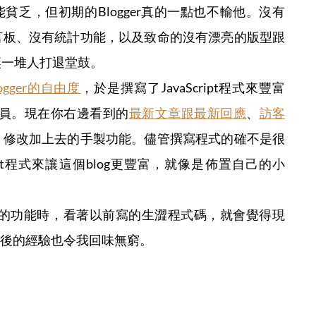
功能貧乏，但初期的Blogger真的一點也不輸他。沒有
言板、沒有統計功能，以及致命的沒有漂亮的版型跟
讓一堆人打退堂鼓。
ogger的自由度
，於是撰寫了JavaScript程式來豐富
的一員。現在你右邊看到的
最新文章跟最新回應
、
訪客
、修改加上去的手製功能。儘管撰寫程式的確不是很
ipt程式來讓這個blog更豐富，就像是佈置自己的小
er上的功能時，看著以前寫的生澀程式碼，就會覺得現
背後的經驗也令我回味無窮。