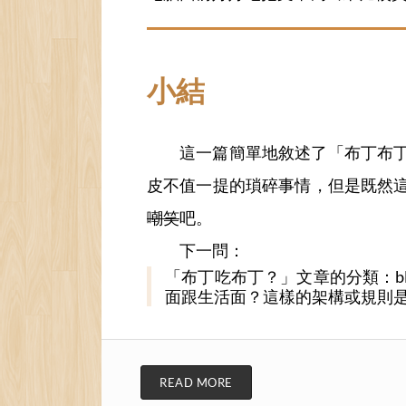
小結
這一篇簡單地敘述了「布丁布
皮不值一提的瑣碎事情，但是既然
嘲笑
吧。
下一問：
「布丁吃布丁？」文章的分類：b
面跟生活面？這樣的架構或規則
READ MORE