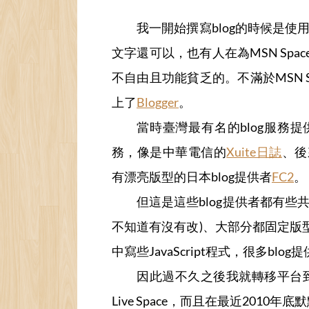
我一開始撰寫blog的時候是使
文字還可以，也有人在為MSN Spac
不自由且功能貧乏的。不滿於MSN S
上了
Blogger
。
當時臺灣最有名的blog服務
務，像是中華電信的
Xuite日誌
、後
有漂亮版型的日本blog提供者
FC2
。
但這是這些blog提供者都有
不知道有沒有改)、大部分都固定版
中寫些JavaScript程式，很多bl
因此過不久之後我就轉移平台到了Bl
Live Space，而且在最近2010年