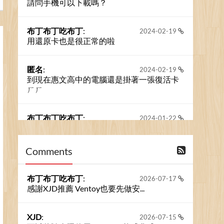
請問手機可以下載嗎？
布丁布丁吃布丁
:
2024-02-19
用還原卡也是很正常的啦
匿名
:
2024-02-19
到現在惠文高中的電腦還是掛著一張復活卡
ㄏㄏ
布丁布丁吃布丁
:
2024-01-22
之前的留言板數量過多，已經無法一口氣顯
示大家的留言了。我們新開一個訪客留言板
吧！
Comments
撰寫留言
布丁布丁吃布丁
:
2026-07-17
感謝XJD推薦 Ventoy也要先做安...
XJD
:
2026-07-15