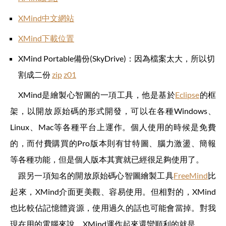
XMind中文網站
XMind下載位置
XMind Portable備份(SkyDrive)：因為檔案太大，所以切
割成二份
zip
z01
XMind是繪製心智圖的一項工具，他是基於
Eclipse
的框
架，以開放原始碼的形式開發，可以在各種Windows、
Linux、Mac等各種平台上運作。個人使用的時候是免費
的，而付費購買的Pro版本則有甘特圖、腦力激盪、簡報
等各種功能，但是個人版本其實就已經很足夠使用了。
跟另一項知名的開放原始碼心智圖繪製工具
FreeMind
比
起來，XMind介面更美觀、容易使用。但相對的，XMind
也比較佔記憶體資源，使用過久的話也可能會當掉。對我
現在用的電腦來說，XMind運作起來還蠻順利的就是。