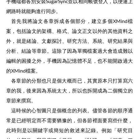
手機端都各別安裝SugarSync並以相同帳號登入，以便連上
網路時就能夠進行同步。
首先我將論文各章拆成各個部分，建立多個XMind檔
案，包括論文的架構、格式、論文正文以外的其他資料之
外，就是緒論、文獻探討、研究方法、系統、研究結果與
分析、結論等章節。這除了因為單獨檔案過大會造成難以
編輯的困擾之外，手機因為記憶體不足，也不能開啟過大
的XMind檔案。
各章節的分類也只是個大概而已，其實原本只打算寫六
章的我，後來因為系統太大，所以也拆開成為二個獨立的
章節來撰寫。
這時候的心智圖只是個概念的列表。儘管各節的順序通
常是已經明定而不需要猶豫的，但各節裡面要寫些什麼，
此時則是以關鍵字或簡短的敘述來記錄。例如「研究目