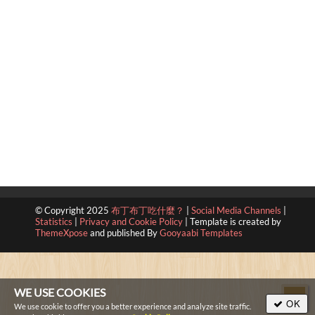
© Copyright 2025
布丁布丁吃什麼？
|
Social Media Channels
|
Statistics
|
Privacy and Cookie Policy
|
Template is created by
ThemeXpose
and published By
Gooyaabi Templates
WE USE COOKIES
OK
We use cookie to offer you a better experience and analyze site traffic.