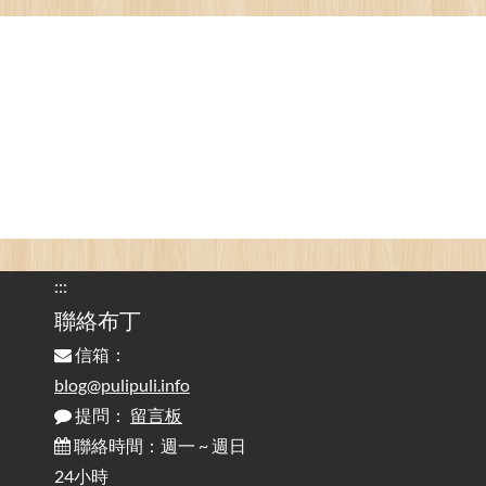
看電腦覺得疲憊嗎？比起螢幕，你更應該注意炫光
2025-08-25
的問題 / Are You Tired of Looking at the Computer? Pay More
Attention to Glare Than the Screen
為何桌前打字總是腰痠背痛？桌子高度和螢幕高度
2025-08-18
對人體工學的影響 / The Effect of Desk and Monitor Height on
Ergonomics: Why Does Typing at a Desk Often Lead to Back Pain?
行動網路無法連線？三星手機簡易解決方案
2025-08-11
/ Mobile Network Not Connecting? Easy Solutions for Samsung
Phones
:::
實作相容OpenAI API，但背後不是OpenAI的API服
聯絡布丁
2025-08-04
務 / Implementing OpenAI API-Compatible Services, But Not
信箱：
Powered by OpenAI
blog@pulipuli.info
提問：
留言板
雜談：生活小技巧之用魔鬼氈避免機車鑰匙脫落吧
2025-08-01
/ Talk: Use Velcro to Prevent Your Motorcycle Key From Falling
聯絡時間：週一 ~ 週日
Off
24小時