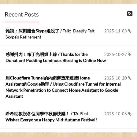
布丁布丁吃布丁
:
2026-06-18
Recent Posts
kage好像也可以下載整個網站 感謝分享
雜談：深刻體會Skype退役了
/ Talk: Deeply Felt
2025-11-03
Anonymous
:
2026-06-15
Skype's Retirement
https://github.com/t...
感謝抖內！布丁光明燈上線 / Thanks for the
2025-10-27
布丁布丁吃布丁
:
2026-05-17
Donation! Pudding Luminous Blessing is Online Now
我目前並沒有常駐的Google Home...
用Cloudflare Tunnel的內網穿透來連接Home
2025-10-20
Robertmycs
:
2026-05-15
Assistant的Google助理 / Using Cloudflare Tunnel for Internal
這篇WinXP公用電腦安裝與優化的步驟超...
Network Penetration to Connect Home Assistant to Google
Assistant
Anonymous
:
2026-05-12
您好,首先肯定感謝您造福許多莘莘學子。有...
希希助教祝各位同學中秋節快樂！ / TA. Sissi
2025-10-06
Wishes Everyone a Happy Mid-Autumn Festival!