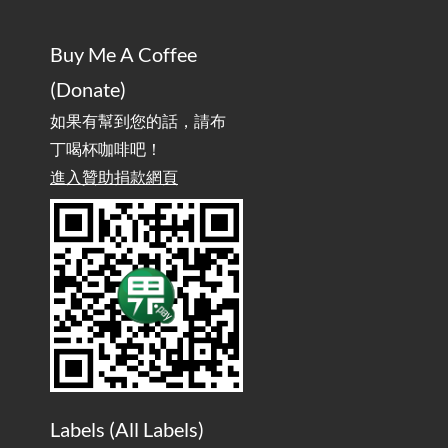
AdGuard Home不只是拿來擋廣告
/ AdGuard
2025-07-28
Buy Me A Coffee
Home Is More Than Just an Ad Blocker
(Donate)
如果有幫到您的話，請布
丁喝杯咖啡吧！
進入贊助捐款網頁
Labels (
All Labels
)