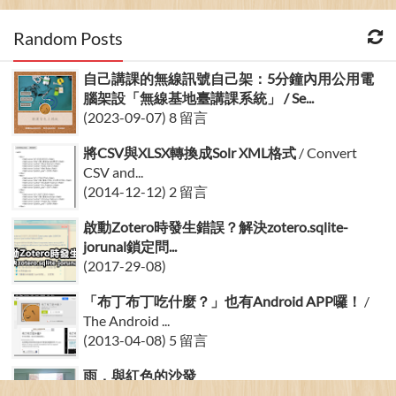
Random Posts
自己講課的無線訊號自己架：5分鐘內用公用電
腦架設「無線基地臺講課系統」 / Se...
(2023-09-07) 8 留言
將CSV與XLSX轉換成Solr XML格式
/ Convert
CSV and...
(2014-12-12) 2 留言
啟動Zotero時發生錯誤？解決zotero.sqlite-
jorunal鎖定問...
(2017-29-08)
「布丁布丁吃什麼？」也有Android APP囉！
/
The Android ...
(2013-04-08) 5 留言
雨，與紅色的沙發
(2008-17-08)