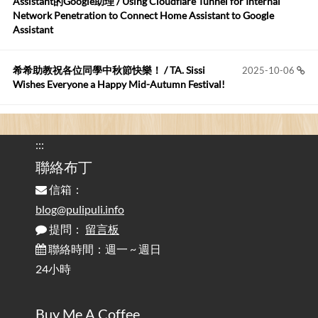
Assistant的Google助理 / Using Cloudflare Tunnel for Internal
這篇WinXP公用電腦安裝與優化的步驟超...
Network Penetration to Connect Home Assistant to Google
Assistant
Anonymous
:
2026-05-12
您好,首先肯定感謝您造福許多莘莘學子。有...
希希助教祝各位同學中秋節快樂！ / TA. Sissi
2025-10-06
Wishes Everyone a Happy Mid-Autumn Festival!
看電腦覺得疲憊嗎？比起螢幕，你更應該注意炫光
2025-08-25
的問題 / Are You Tired of Looking at the Computer? Pay More
:::
Attention to Glare Than the Screen
聯絡布丁
信箱：
為何桌前打字總是腰痠背痛？桌子高度和螢幕高度
2025-08-18
對人體工學的影響 / The Effect of Desk and Monitor Height on
blog@pulipuli.info
Ergonomics: Why Does Typing at a Desk Often Lead to Back Pain?
提問：
留言板
聯絡時間：週一 ~ 週日
行動網路無法連線？三星手機簡易解決方案
2025-08-11
24小時
/ Mobile Network Not Connecting? Easy Solutions for Samsung
Phones
Buy Me A Coffee