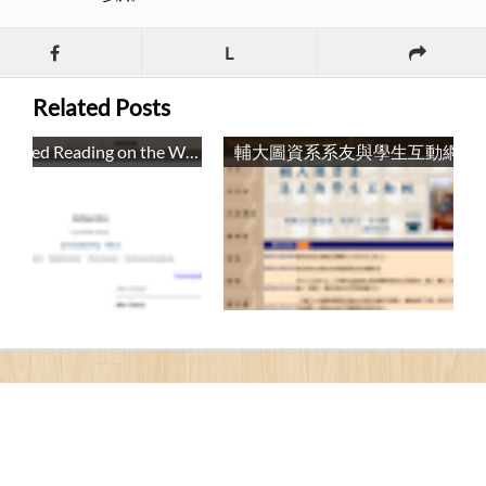
L
Related Posts
年版)
以VirtualBox架設Koha的緣由、過程與感想
以Vi