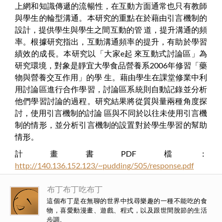
上網和知識傳遞的流暢性，在互動方面通常也只有教師
與學生的輪型溝通。本研究的重點在於藉由引言機制的
設計，提供學生與學生之間互動的管 道，提升溝通的頻
率。根據研究指出，互動溝通頻率的提升，有助於學習
績效的成長。本研究以「大家
e
起 來互動式討論區」為
研究環境，對象是靜宜大學食品營養系
2006
年修習「藥
物與營養交互作用」的學 生。藉由學生在課堂修業中利
用討論區進行合作學習，討論區系統則自動記錄並分析
他們學習討論的過程。研究結果將從質與量兩種角度探
討，使用引言機制的討論 區與不同於以往未使用引言機
制的情形，並分析引言機制的設置對於學生學習的幫助
情形。
計畫書PDF檔：
http://140.136.152.123/~pudding/505/response.pdf
布丁布丁吃布丁
這個布丁是在無聊的世界中找尋樂趣的一種不能吃的食
物，喜愛動漫畫、遊戲、程式，以及跟世間脫節的生活
步調。