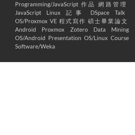
Programming/JavaScript
作品
網路管理
JavaScript
Linux
記事
DSpace
Talk
OS/Proxmox VE
程式寫作
碩士畢業論文
Android
Proxmox
Zotero
Data Mining
OS/Android
Presentation
OS/Linux
Course
Software/Weka