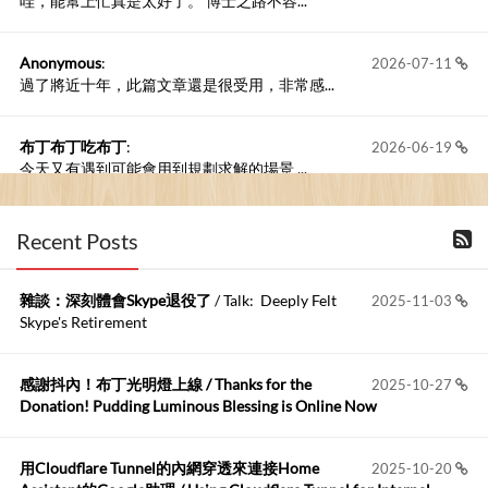
哇，能幫上忙真是太好了。 博士之路不容...
Anonymous
:
2026-07-11
過了將近十年，此篇文章還是很受用，非常感...
布丁布丁吃布丁
:
2026-06-19
今天又有遇到可能會用到規劃求解的場景 ...
布丁布丁吃布丁
:
2026-06-18
Recent Posts
kage好像也可以下載整個網站 感謝分享
雜談：深刻體會Skype退役了
/ Talk: Deeply Felt
2025-11-03
Anonymous
:
2026-06-15
Skype's Retirement
https://github.com/t...
感謝抖內！布丁光明燈上線 / Thanks for the
2025-10-27
布丁布丁吃布丁
:
2026-05-17
Donation! Pudding Luminous Blessing is Online Now
我目前並沒有常駐的Google Home...
用Cloudflare Tunnel的內網穿透來連接Home
2025-10-20
Robertmycs
:
2026-05-15