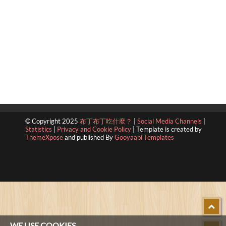
© Copyright 2025
布丁布丁吃什麼？
|
Social Media Channels
|
Statistics
|
Privacy and Cookie Policy
|
Template is created by
ThemeXpose
and published By
Gooyaabi Templates
WE USE COOKIES