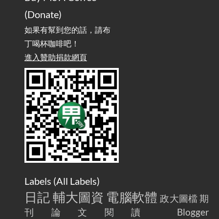
實作相容OpenAI API，但背後不是OpenAI的API服
2025-08-04
(Donate)
務 / Implementing OpenAI API-Compatible Services, But Not
Powered by OpenAI
如果有幫到您的話，請布
丁喝杯咖啡吧！
雜談：生活小技巧之用魔鬼氈避免機車鑰匙脫落吧
進入贊助捐款網頁
2025-08-01
/ Talk: Use Velcro to Prevent Your Motorcycle Key From Falling
Off
AdGuard Home不只是拿來擋廣告
/ AdGuard
2025-07-28
Home Is More Than Just an Ad Blocker
Labels (
All Labels
)
日記
輔大圖資
電腦軟體
政大圖檔
期
刊論文閱讀
Blogger