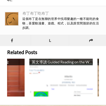
布丁布丁吃布丁
這個布丁是在無聊的世界中找尋樂趣的一種不能吃的食
物，喜愛動漫畫、遊戲、程式，以及跟世間脫節的生活
步調。
L
Related Posts
獎學金
英文導讀 Guided Reading on the Web
輔