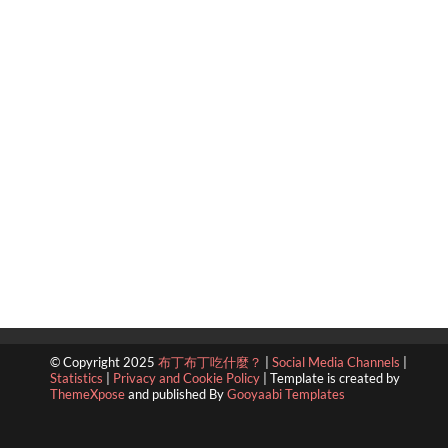
© Copyright 2025
布丁布丁吃什麼？
|
Social Media Channels
|
Statistics
|
Privacy and Cookie Policy
|
Template is created by
ThemeXpose
and published By
Gooyaabi Templates