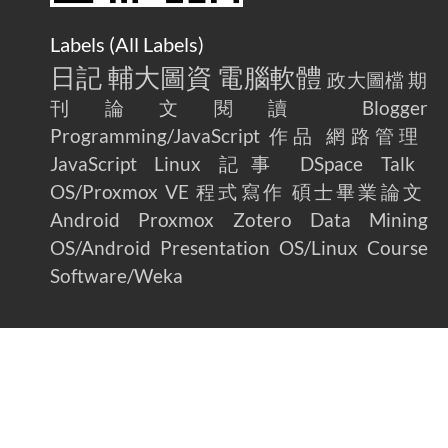
Labels (
All Labels
)
日記
輔大圖資
電腦軟體
政大圖檔
期
刊論文閱讀
Blogger
Programming/JavaScript
作品
網路管理
JavaScript
Linux
記事
DSpace
Talk
OS/Proxmox VE
程式寫作
碩士畢業論文
Android
Proxmox
Zotero
Data Mining
OS/Android
Presentation
OS/Linux
Course
Software/Weka