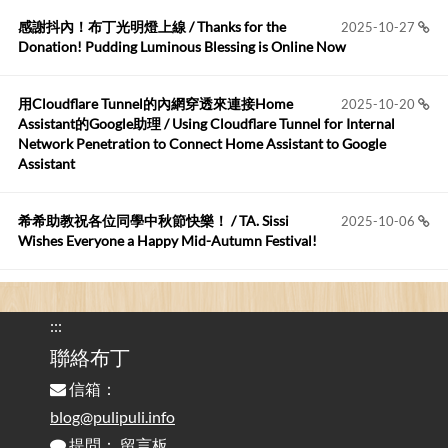
感謝抖內！布丁光明燈上線 / Thanks for the
2025-10-27
布丁布丁吃布丁
:
2026-05-17
Donation! Pudding Luminous Blessing is Online Now
我目前並沒有常駐的Google Home...
用Cloudflare Tunnel的內網穿透來連接Home
2025-10-20
Robertmycs
:
2026-05-15
Assistant的Google助理 / Using Cloudflare Tunnel for Internal
這篇WinXP公用電腦安裝與優化的步驟超...
Network Penetration to Connect Home Assistant to Google
Assistant
Anonymous
:
2026-05-12
您好,首先肯定感謝您造福許多莘莘學子。有...
希希助教祝各位同學中秋節快樂！ / TA. Sissi
2025-10-06
Wishes Everyone a Happy Mid-Autumn Festival!
看電腦覺得疲憊嗎？比起螢幕，你更應該注意炫光
2025-08-25
的問題 / Are You Tired of Looking at the Computer? Pay More
:::
Attention to Glare Than the Screen
聯絡布丁
信箱：
為何桌前打字總是腰痠背痛？桌子高度和螢幕高度
2025-08-18
對人體工學的影響 / The Effect of Desk and Monitor Height on
blog@pulipuli.info
Ergonomics: Why Does Typing at a Desk Often Lead to Back Pain?
提問：
留言板