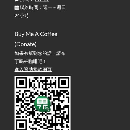
聯絡時間：週一 ~ 週日
行動網路無法連線？三星手機簡易解決方案
2025-08-11
24小時
/ Mobile Network Not Connecting? Easy Solutions for Samsung
Phones
Buy Me A Coffee
實作相容OpenAI API，但背後不是OpenAI的API服
2025-08-04
(Donate)
務 / Implementing OpenAI API-Compatible Services, But Not
Powered by OpenAI
如果有幫到您的話，請布
丁喝杯咖啡吧！
雜談：生活小技巧之用魔鬼氈避免機車鑰匙脫落吧
進入贊助捐款網頁
2025-08-01
/ Talk: Use Velcro to Prevent Your Motorcycle Key From Falling
Off
AdGuard Home不只是拿來擋廣告
/ AdGuard
2025-07-28
Home Is More Than Just an Ad Blocker