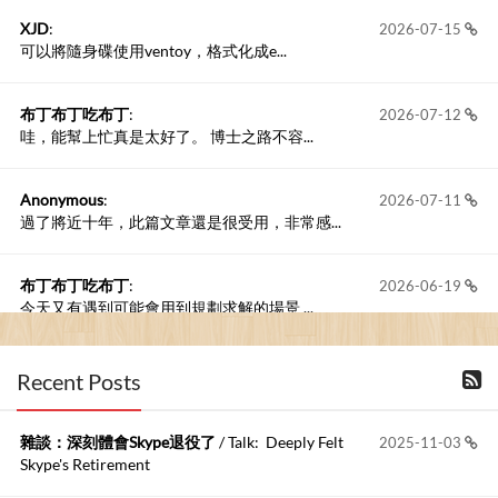
XJD
:
2026-07-15
可以將隨身碟使用ventoy，格式化成e...
布丁布丁吃布丁
:
2026-07-12
哇，能幫上忙真是太好了。 博士之路不容...
Anonymous
:
2026-07-11
過了將近十年，此篇文章還是很受用，非常感...
布丁布丁吃布丁
:
2026-06-19
今天又有遇到可能會用到規劃求解的場景 ...
布丁布丁吃布丁
:
2026-06-18
Recent Posts
kage好像也可以下載整個網站 感謝分享
雜談：深刻體會Skype退役了
/ Talk: Deeply Felt
2025-11-03
Anonymous
:
2026-06-15
Skype's Retirement
https://github.com/t...