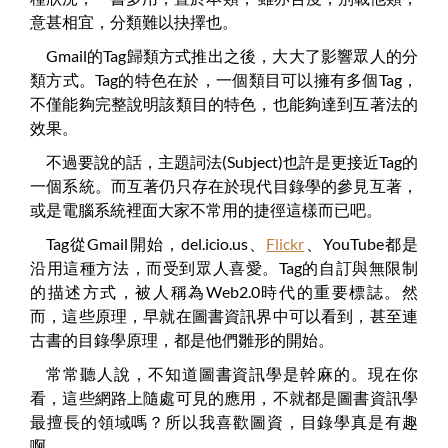
意甚相宜，分類難以抉擇也。
Gmail的Tag歸類方式推出之後，大大了影響眾人的分
類方式。Tag的特色在於，一個類目可以擁有多個Tag，
不僅能夠完整說明該類目的特色，也能夠達到互著法的
效果。
不過要說的話，主題詞法(Subject)也許是更接近Tag的
一個系統。而互著仍只存在於現代目錄學的參見互著，
或是電腦系統裡面大家不常用的捷徑這樣而已吧。
Tag從Gmail開始，del.icio.us、
Flickr
、YouTube都是
沿用這種方法，而受到眾人喜愛。Tag的自訂與無限制
的描述方式，被人稱為Web2.0時代的重要標誌。然
而，這些原理，早就在圖書資訊界中可以看到，甚至連
古書的目錄學原理，都是他們雛形的開始。
常常聽人說，不知道圖書資訊學是幹麻的。現在你
看，這些網路上隨處可見的應用，不就都是圖書資訊學
最擅長的領域嗎？所以我喜歡圖資，目錄學真是有趣
啊。