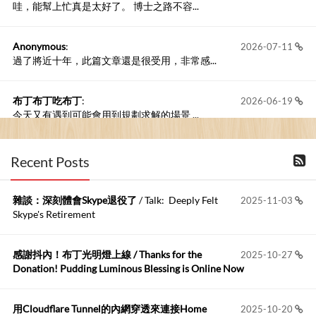
哇，能幫上忙真是太好了。 博士之路不容...
Anonymous
:
2026-07-11
過了將近十年，此篇文章還是很受用，非常感...
布丁布丁吃布丁
:
2026-06-19
今天又有遇到可能會用到規劃求解的場景 ...
布丁布丁吃布丁
:
2026-06-18
Recent Posts
kage好像也可以下載整個網站 感謝分享
雜談：深刻體會Skype退役了
/ Talk: Deeply Felt
2025-11-03
Anonymous
:
2026-06-15
Skype's Retirement
https://github.com/t...
感謝抖內！布丁光明燈上線 / Thanks for the
2025-10-27
布丁布丁吃布丁
:
2026-05-17
Donation! Pudding Luminous Blessing is Online Now
我目前並沒有常駐的Google Home...
用Cloudflare Tunnel的內網穿透來連接Home
2025-10-20