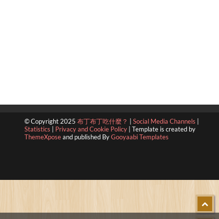
© Copyright 2025
布丁布丁吃什麼？
|
Social Media Channels
|
Statistics
|
Privacy and Cookie Policy
|
Template is created by
ThemeXpose
and published By
Gooyaabi Templates