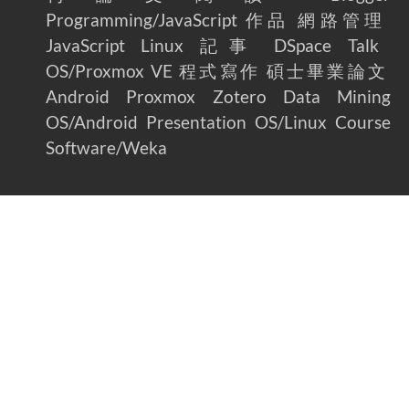
Programming/JavaScript
作品
網路管理
JavaScript
Linux
記事
DSpace
Talk
OS/Proxmox VE
程式寫作
碩士畢業論文
Android
Proxmox
Zotero
Data Mining
OS/Android
Presentation
OS/Linux
Course
Software/Weka