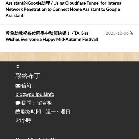
Robertmycs
:
2026-05-15
Assistant的Google助理 / Using Cloudflare Tunnel for Internal
這篇WinXP公用電腦安裝與優化的步驟超...
Network Penetration to Connect Home Assistant to Google
Assistant
Anonymous
:
2026-05-12
您好,首先肯定感謝您造福許多莘莘學子。有...
希希助教祝各位同學中秋節快樂！ / TA. Sissi
2025-10-06
Wishes Everyone a Happy Mid-Autumn Festival!
看電腦覺得疲憊嗎？比起螢幕，你更應該注意炫光
2025-08-25
的問題 / Are You Tired of Looking at the Computer? Pay More
:::
Attention to Glare Than the Screen
聯絡布丁
信箱：
為何桌前打字總是腰痠背痛？桌子高度和螢幕高度
2025-08-18
對人體工學的影響 / The Effect of Desk and Monitor Height on
blog@pulipuli.info
Ergonomics: Why Does Typing at a Desk Often Lead to Back Pain?
提問：
留言板
聯絡時間：週一 ~ 週日
行動網路無法連線？三星手機簡易解決方案
2025-08-11
24小時
/ Mobile Network Not Connecting? Easy Solutions for Samsung
Phones