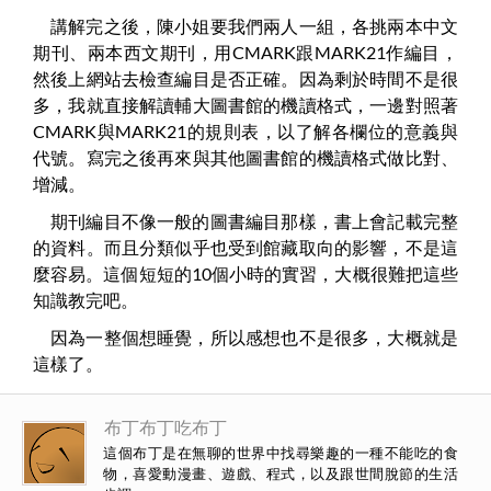
講解完之後，陳小姐要我們兩人一組，各挑兩本中文
期刊、兩本西文期刊，用CMARK跟MARK21作編目，
然後上網站去檢查編目是否正確。因為剩於時間不是很
多，我就直接解讀輔大圖書館的機讀格式，一邊對照著
CMARK與MARK21的規則表，以了解各欄位的意義與
代號。寫完之後再來與其他圖書館的機讀格式做比對、
增減。
期刊編目不像一般的圖書編目那樣，書上會記載完整
的資料。而且分類似乎也受到館藏取向的影響，不是這
麼容易。這個短短的10個小時的實習，大概很難把這些
知識教完吧。
因為一整個想睡覺，所以感想也不是很多，大概就是
這樣了。
布丁布丁吃布丁
這個布丁是在無聊的世界中找尋樂趣的一種不能吃的食
物，喜愛動漫畫、遊戲、程式，以及跟世間脫節的生活