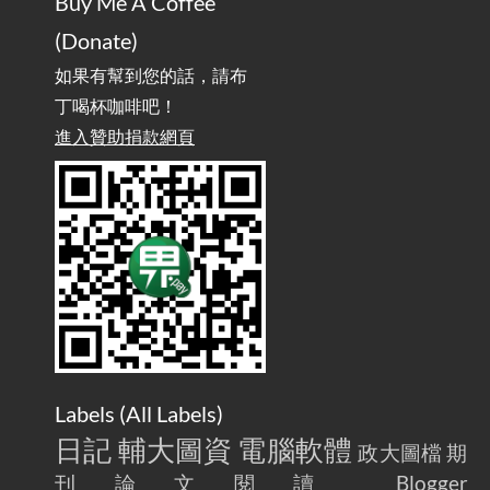
Buy Me A Coffee
實作相容OpenAI API，但背後不是OpenAI的API服
2025-08-04
(Donate)
務 / Implementing OpenAI API-Compatible Services, But Not
Powered by OpenAI
如果有幫到您的話，請布
丁喝杯咖啡吧！
雜談：生活小技巧之用魔鬼氈避免機車鑰匙脫落吧
進入贊助捐款網頁
2025-08-01
/ Talk: Use Velcro to Prevent Your Motorcycle Key From Falling
Off
AdGuard Home不只是拿來擋廣告
/ AdGuard
2025-07-28
Home Is More Than Just an Ad Blocker
Labels (
All Labels
)
日記
輔大圖資
電腦軟體
政大圖檔
期
刊論文閱讀
Blogger