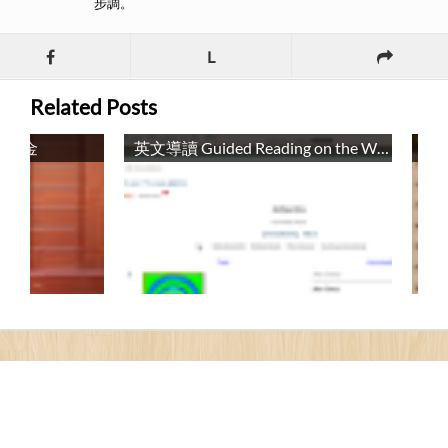
步調。
L
Related Posts
獎學金
英文導讀 Guided Reading on the Web
輔