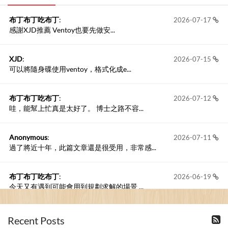
布丁布丁吃布丁
:
2026-07-17
感謝XJD推薦 Ventoy也要先做安...
XJD
:
2026-07-15
可以將隨身碟使用ventoy，格式化成e...
布丁布丁吃布丁
:
2026-07-12
哇，能幫上忙真是太好了。 博士之路不容...
Anonymous
:
2026-07-11
過了將近十年，此篇文章還是很受用，非常感...
布丁布丁吃布丁
:
2026-06-19
今天又有遇到可能會用到規劃求解的場景 ...
布丁布丁吃布丁
:
2026-06-18
Recent Posts
kage好像也可以下載整個網站 感謝分享