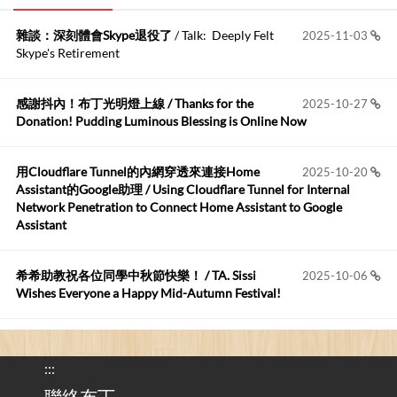
雜談：深刻體會Skype退役了
/ Talk: Deeply Felt
2025-11-03
Anonymous
:
2026-06-15
Skype's Retirement
https://github.com/t...
感謝抖內！布丁光明燈上線 / Thanks for the
2025-10-27
布丁布丁吃布丁
:
2026-05-17
Donation! Pudding Luminous Blessing is Online Now
我目前並沒有常駐的Google Home...
用Cloudflare Tunnel的內網穿透來連接Home
2025-10-20
Robertmycs
:
2026-05-15
Assistant的Google助理 / Using Cloudflare Tunnel for Internal
這篇WinXP公用電腦安裝與優化的步驟超...
Network Penetration to Connect Home Assistant to Google
Assistant
Anonymous
:
2026-05-12
您好,首先肯定感謝您造福許多莘莘學子。有...
希希助教祝各位同學中秋節快樂！ / TA. Sissi
2025-10-06
Wishes Everyone a Happy Mid-Autumn Festival!
看電腦覺得疲憊嗎？比起螢幕，你更應該注意炫光
2025-08-25
的問題 / Are You Tired of Looking at the Computer? Pay More
:::
Attention to Glare Than the Screen
聯絡布丁