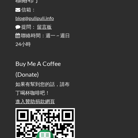
信箱：
為何桌前打字總是腰痠背痛？桌子高度和螢幕高度
2025-08-18
對人體工學的影響 / The Effect of Desk and Monitor Height on
blog@pulipuli.info
Ergonomics: Why Does Typing at a Desk Often Lead to Back Pain?
提問：
留言板
聯絡時間：週一 ~ 週日
行動網路無法連線？三星手機簡易解決方案
2025-08-11
24小時
/ Mobile Network Not Connecting? Easy Solutions for Samsung
Phones
Buy Me A Coffee
實作相容OpenAI API，但背後不是OpenAI的API服
2025-08-04
(Donate)
務 / Implementing OpenAI API-Compatible Services, But Not
Powered by OpenAI
如果有幫到您的話，請布
丁喝杯咖啡吧！
雜談：生活小技巧之用魔鬼氈避免機車鑰匙脫落吧
進入贊助捐款網頁
2025-08-01
/ Talk: Use Velcro to Prevent Your Motorcycle Key From Falling
Off
AdGuard Home不只是拿來擋廣告
/ AdGuard
2025-07-28
Home Is More Than Just an Ad Blocker