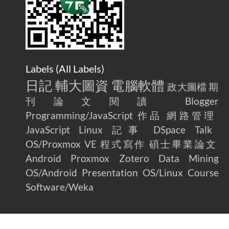
Labels (
All Labels
)
日記
輔大圖資
電腦軟體
政大圖檔
期
刊論文閱讀
Blogger
Programming/JavaScript
作品
網路管理
JavaScript
Linux
記事
DSpace
Talk
OS/Proxmox VE
程式寫作
碩士畢業論文
Android
Proxmox
Zotero
Data Mining
OS/Android
Presentation
OS/Linux
Course
Software/Weka