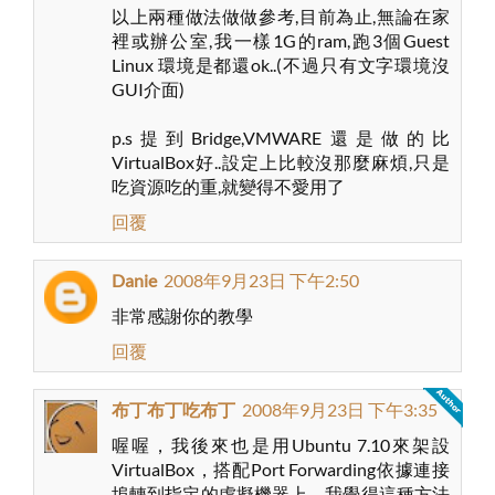
以上兩種做法做做參考,目前為止,無論在家
裡或辦公室,我一樣1G的ram,跑3個Guest
Linux 環境是都還ok..(不過只有文字環境沒
GUI介面)
p.s提到Bridge,VMWARE還是做的比
VirtualBox好..設定上比較沒那麼麻煩,只是
吃資源吃的重,就變得不愛用了
回覆
Danie
2008年9月23日 下午2:50
非常感謝你的教學
回覆
布丁布丁吃布丁
2008年9月23日 下午3:35
喔喔，我後來也是用Ubuntu 7.10來架設
VirtualBox，搭配Port Forwarding依據連接
埠轉到指定的虛擬機器上，我覺得這種方法