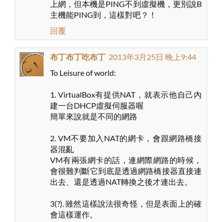
上網，但本機是PING不到虛擬機，更別說B
主機能PING到，這樣對吧？！
回覆
布丁布丁吃布丁
2013年3月25日 晚上9:44
To Leisure of world:
1. VirtualBox有提供NAT，就表示他自己內
建一台DHCP虛擬伺服器喔
簡單來說就是不同的網路
2. VM不要加入NAT的網卡，會跟網路橋接
器混亂
VM有兩張網卡的話，連網際網路的時候，
會很難判斷它到底是透過網路橋接器直接連
出去、還是透過NAT轉換之後才連出去。
3(?). 雖然這樣說法很奇怪，但是表面上的確
會這樣運作。