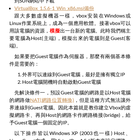
到SUN網站中下載
VirtualBox_1.5.6-1_Win_x86.msi備份
跟大多數虛擬機器一樣，vbox安裝在Windows或
Linux作業系統上，成為一個應用軟體。接著vbox可以
用該電腦的資源，
模擬
出一台新的電腦。此時我們稱主
要電腦為Host(主端)，模擬出來的電腦則是Guest(客
端)。
如果要把Guest電腦作為伺服器，那麼有兩個基本條
件是需要的：
外界可以連線到Guest電腦，最好是擁有獨立IP
Host電腦開機時自動啟動Guest電腦
先解決條件一，預設Guest電腦的網路是以Host電腦
的網路做
NAT(網路位置轉換)
，但是這種方式無法讓外
界連線到Guest電腦。因此本篇就是教你建立Vbox的虛
擬網路卡、再與Host的網路卡作網路橋接(bridge)，給
予Guest電腦一個固定的IP。
以下操作皆以Windows XP (2003也一樣) Host、