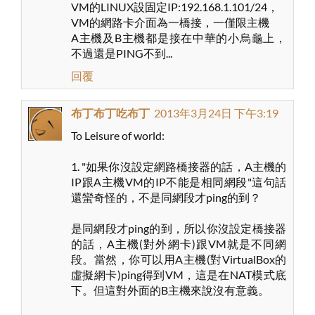
VM的LINUX設固定IP:192.168.1.101/24，
VM的網路卡介面為一橋接，一僅限主機
A主機及B主機都是接在中華的小烏龜上，
不過還是PING不到...
回覆
布丁布丁吃布丁
2013年3月24日 下午3:19
To Leisure of world:
1. "如果你沒設定網路橋接器的話，A主機的
IP跟A主機VM的IP不能是相同網段"這句話
還蠻奇怪的，不是同網段才ping的到？
是同網段才ping的到，所以你沒設定橋接器
的話，A主機(對外網卡)跟VM就是不同網
段。當然，你可以用A主機(對VirtualBox的
虛擬網卡)ping得到VM，這是在NAT模式底
下。但這對外面的B主機來說沒有意義。