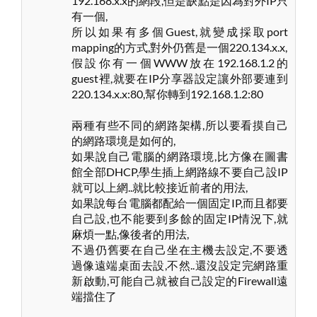
192.168.x.x的網段,但是缺點是因為對外IP只
有一個,
所以如果有多個Guest,就變成採取port
mapping的方式,對外仍舊是一個220.134.x.x,
假設你有一個WWW放在192.168.1.2的
guest裡,就要在IP分享器設定讓外部要連到
220.134.x.x:80,幫你轉到192.168.1.2:80
兩種有些不同的網路架構,所以要看摸自己
的網路環境是如何的,
如果說自己電腦的網路環境,比方像在圖書
館全部DHCP,學生插上網路線不要自己設IP
就可以上網..就比較接近前者的用法,
如果說每台電腦都配給一個固定IP,而且都要
自己設,也不能要到多餘的固定IP情況下,就
麻煩一點,像後者的用法,
不過仍舊要在自己坐在主機去設定,不要透
過像遠端桌面去設,不然..還沒設定完網路重
新啟動,可能自己就被自己設定的Firewall遠
端擋住了