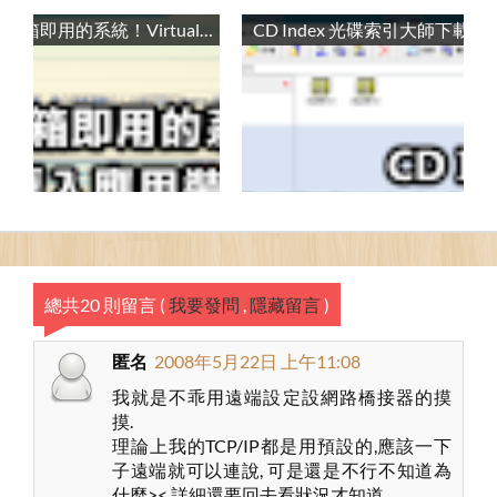
快速建立開箱即用的系統！VirtualBox匯入應用裝置教學 / How to Import a OVF Format Virtual Appliance to VirtualBox
總共20 則留言
(
我要發問
,
隱藏留言
)
匿名
2008年5月22日 上午11:08
我就是不乖用遠端設定設網路橋接器的摸
摸.
理論上我的TCP/IP都是用預設的,應該一下
子遠端就可以連說, 可是還是不行不知道為
什麼>< 詳細還要回去看狀況才知道