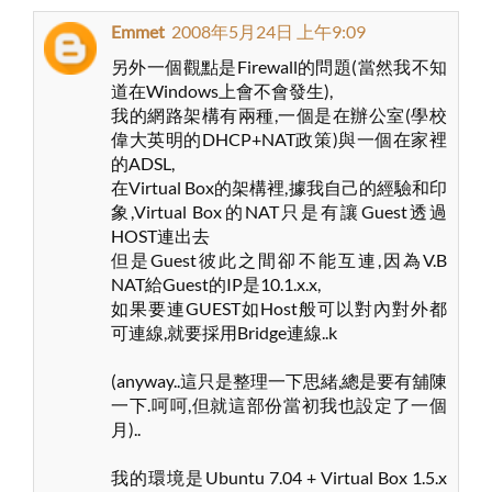
Emmet
2008年5月24日 上午9:09
另外一個觀點是Firewall的問題(當然我不知
道在Windows上會不會發生),
我的網路架構有兩種,一個是在辦公室(學校
偉大英明的DHCP+NAT政策)與一個在家裡
的ADSL,
在Virtual Box的架構裡,據我自己的經驗和印
象,Virtual Box的NAT只是有讓Guest透過
HOST連出去
但是Guest彼此之間卻不能互連,因為V.B
NAT給Guest的IP是10.1.x.x,
如果要連GUEST如Host般可以對內對外都
可連線,就要採用Bridge連線..k
(anyway..這只是整理一下思緒,總是要有舖陳
一下.呵呵,但就這部份當初我也設定了一個
月)..
我的環境是Ubuntu 7.04 + Virtual Box 1.5.x