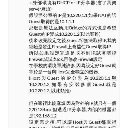
+ 外部環境有DHCP or IP分享器(省了我架
server麻煩)
假設辦公室的IP是10.220.1.1,如果NAT的話
Guest取得的是10.1.1.1
那麼是無法互動,用Bridge的方式也是希望
Guest的IP變成10.220.1.2(以此類推)
後來改完設定之後,Guest卻無法取得IP,我的
經驗是發生Firewall上會擋住Guest取得IP
所以如果設定完還是取不到IP.試著關掉
firewall試試,如ok,再修改Firewall設定
在學校的環境單純許多,因為設定好Guest就
等於是一台與Host完全獨立的機器.
(Host與Guest的IP分別為10.220.1.1與
10.220.1.2,如果有安裝多個Guest就是
10.220.1.3..以此類推)
但在家裡比較麻煩,因為對外的IP就只有一個
220.134.x.x,但透過IP分享器,內部的機器都
是192.168.1.2
設定完之後,可以讓Host與Guest都取得