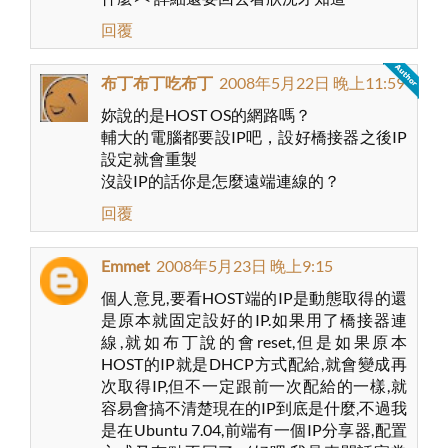
回覆
布丁布丁吃布丁
2008年5月22日 晚上11:59
妳說的是HOST OS的網路嗎？
輔大的電腦都要設IP吧，設好橋接器之後IP
設定就會重製
沒設IP的話你是怎麼遠端連線的？
回覆
Emmet
2008年5月23日 晚上9:15
個人意見,要看HOST端的IP是動態取得的還
是原本就固定設好的IP.如果用了橋接器連
線,就如布丁說的會reset,但是如果原本
HOST的IP就是DHCP方式配給,就會變成再
次取得IP,但不一定跟前一次配給的一樣,就
容易會搞不清楚現在的IP到底是什麼,不過我
是在Ubuntu 7.04,前端有一個IP分享器,配置