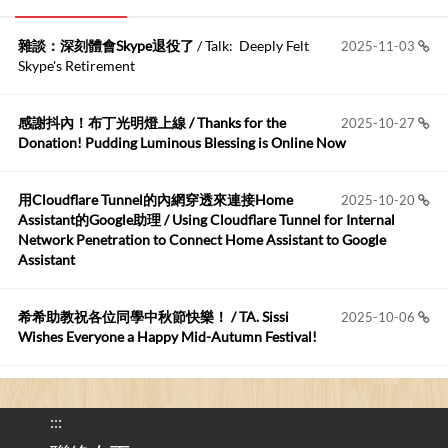
kage好像也可以下載整個網站 感謝分享
雜談：深刻體會Skype退役了
/ Talk: Deeply Felt
2025-11-03
Anonymous
:
2026-06-15
Skype's Retirement
https://github.com/t...
感謝抖內！布丁光明燈上線 / Thanks for the
2025-10-27
布丁布丁吃布丁
:
2026-05-17
Donation! Pudding Luminous Blessing is Online Now
我目前並沒有常駐的Google Home...
用Cloudflare Tunnel的內網穿透來連接Home
2025-10-20
Robertmycs
:
2026-05-15
Assistant的Google助理 / Using Cloudflare Tunnel for Internal
這篇WinXP公用電腦安裝與優化的步驟超...
Network Penetration to Connect Home Assistant to Google
Assistant
Anonymous
:
2026-05-12
您好,首先肯定感謝您造福許多莘莘學子。有...
希希助教祝各位同學中秋節快樂！ / TA. Sissi
2025-10-06
Wishes Everyone a Happy Mid-Autumn Festival!
看電腦覺得疲憊嗎？比起螢幕，你更應該注意炫光
2025-08-25
的問題 / Are You Tired of Looking at the Computer? Pay More
:::
Attention to Glare Than the Screen