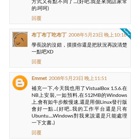
方式又有點不同了....(好吧.我是來閒話家常
的.呵呵)
回覆
布丁布丁吃布丁
2008年5月23日 晚上10:18
學長說的沒錯，摸摸你還是把狀況再說清楚
一點吧XD
回覆
Emmet
2008年5月23日 晚上11:51
補充一下,今天我也用了VistualBox 1.5.6.在
NB上安裝,一如預料,在512MB的Windows
上,會有如牛步般慢速,還是用個Linux發行版
會好一點...(好吧..我的工作平台還是只有
Ubuntu.....Windows對我來說還是只能處理
一下文書..)
回覆