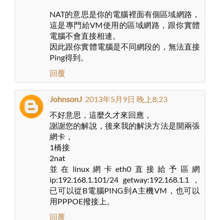
NAT的意思是你的電腦裡面有個區域網路，
這是專門給VM使用的區域網路，跟你實體
電腦不會直接相連。
因此跟你實體電腦是不同網段的，無法直接
Ping得到。
回覆
JohnsonJ
2013年5月9日 晚上8:23
不好意思，這麼久才來回應，
謝謝您的解說，後來我的解決方法是開兩張
網卡，
1橋接
2nat
並在linux網卡eth0直接給予區網
ip:192.168.1.101/24 getway:192.168.1.1，
已可以從B電腦PING到A主機VM，也可以
用PPPOE撥接上。
回覆