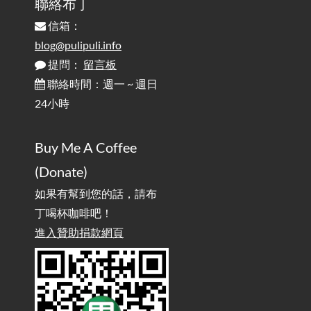
聯絡布丁
信箱：
為何桌前打字總是腰痠背痛？桌子高度和螢幕高度
2025-08-18
對人體工學的影響 / The Effect of Desk and Monitor Height on
blog@pulipuli.info
Ergonomics: Why Does Typing at a Desk Often Lead to Back Pain?
提問：
留言板
聯絡時間：週一 ~ 週日
行動網路無法連線？三星手機簡易解決方案
2025-08-11
24小時
/ Mobile Network Not Connecting? Easy Solutions for Samsung
Phones
Buy Me A Coffee
實作相容OpenAI API，但背後不是OpenAI的API服
2025-08-04
(Donate)
務 / Implementing OpenAI API-Compatible Services, But Not
Powered by OpenAI
如果有幫到您的話，請布
丁喝杯咖啡吧！
雜談：生活小技巧之用魔鬼氈避免機車鑰匙脫落吧
進入贊助捐款網頁
2025-08-01
/ Talk: Use Velcro to Prevent Your Motorcycle Key From Falling
Off
AdGuard Home不只是拿來擋廣告
/ AdGuard
2025-07-28