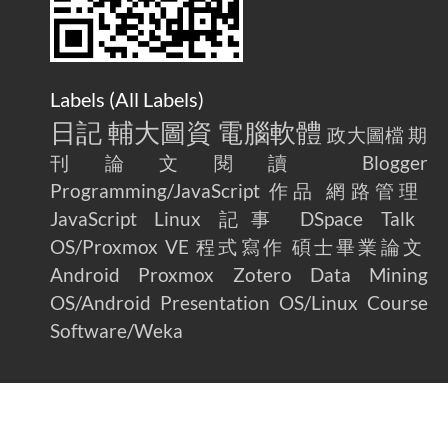
Labels (
All Labels
)
日記
輔大圖資
電腦軟體
政大圖檔
期
刊論文閱讀
Blogger
Programming/JavaScript
作品
網路管理
JavaScript
Linux
記事
DSpace
Talk
OS/Proxmox VE
程式寫作
碩士畢業論文
Android
Proxmox
Zotero
Data Mining
OS/Android
Presentation
OS/Linux
Course
Software/Weka