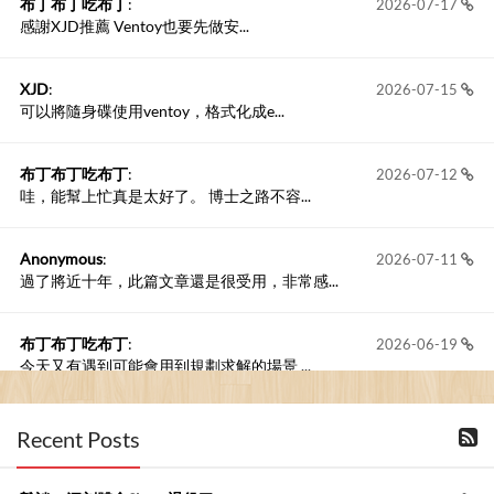
布丁布丁吃布丁
:
2026-07-17
感謝XJD推薦 Ventoy也要先做安...
XJD
:
2026-07-15
可以將隨身碟使用ventoy，格式化成e...
布丁布丁吃布丁
:
2026-07-12
哇，能幫上忙真是太好了。 博士之路不容...
Anonymous
:
2026-07-11
過了將近十年，此篇文章還是很受用，非常感...
布丁布丁吃布丁
:
2026-06-19
今天又有遇到可能會用到規劃求解的場景 ...
布丁布丁吃布丁
:
2026-06-18
Recent Posts
kage好像也可以下載整個網站 感謝分享