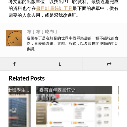
考文獻的出版單位，以找出PT=J的資料。最後過濾完成
的資料也存在
書目計量統計工具
最下面的表單中，供有
需要的人拿去用，或是幫我改進吧。
布丁布丁吃布丁
這個布丁是在無聊的世界中找尋樂趣的一種不能吃的食
物，喜愛動漫畫、遊戲、程式，以及跟世間脫節的生活
步調。
L
Related Posts
國立臺中圖書館獎助博碩士班學生研撰圖書資訊學位論文申請書 / Apply for National Taichung Library in 2009
臺灣百年圖書館史
教