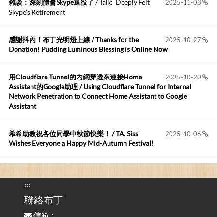
雜談：深刻體會Skype退役了
/ Talk: Deeply Felt
2025-11-03
Anonymous
:
2026-06-15
Skype's Retirement
https://github.com/t...
感謝抖內！布丁光明燈上線 / Thanks for the
2025-10-27
布丁布丁吃布丁
:
2026-05-17
Donation! Pudding Luminous Blessing is Online Now
我目前並沒有常駐的Google Home...
用Cloudflare Tunnel的內網穿透來連接Home
2025-10-20
Robertmycs
:
2026-05-15
Assistant的Google助理 / Using Cloudflare Tunnel for Internal
這篇WinXP公用電腦安裝與優化的步驟超...
Network Penetration to Connect Home Assistant to Google
Assistant
Anonymous
:
2026-05-12
您好,首先肯定感謝您造福許多莘莘學子。有...
希希助教祝各位同學中秋節快樂！ / TA. Sissi
2025-10-06
Wishes Everyone a Happy Mid-Autumn Festival!
看電腦覺得疲憊嗎？比起螢幕，你更應該注意炫光
2025-08-25
的問題 / Are You Tired of Looking at the Computer? Pay More
:::
Attention to Glare Than the Screen
聯絡布丁
信箱：