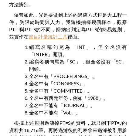
方法辨別。
儘管如此，光是要做到上述的過慮方式也是大工程一
件，受限於時間與人力，我隨機抽樣幾個樣本，觀察
PT=J與PT=S的不同，歸納出判定為PT=S的簡易規則，
並實作在
書目計量統計工具
裡面。
縮寫名稱句尾為「INT」，但全名沒有
「INTER」開頭。
縮寫名稱句尾為「SC」，但全名沒有「SC」
開頭。
全名中有「PROCEEDINGS」。
全名中有「CONGRESS」。
全名中有「COMMITTEE」。
全名中有西元年份，例如「1988」。
全名中不能有「JOURNAL」。
全名中不能有「Vol.」。
根據上述規則過濾掉PT=S的資料，就只剩下PT=J的
資料共18,716筆。再將過濾後的列表拿來過濾被引用參