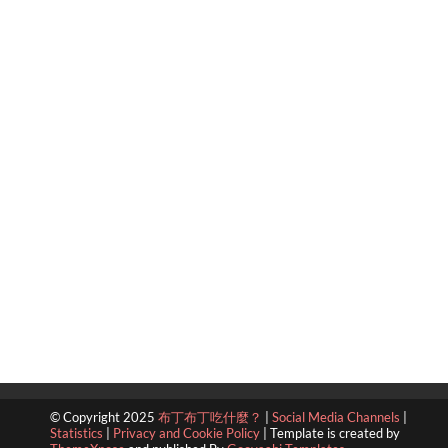
© Copyright 2025
布丁布丁吃什麼？
|
Social Media Channels
|
Statistics
|
Privacy and Cookie Policy
|
Template is created by