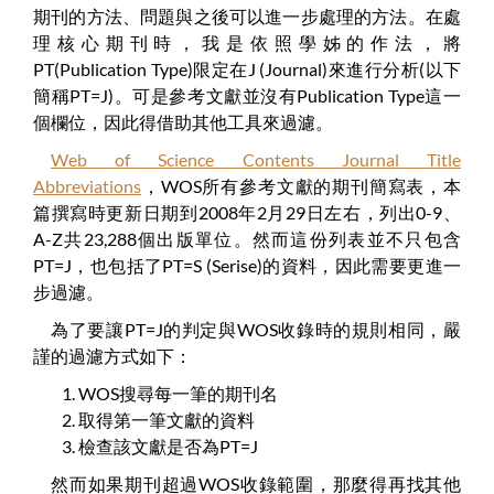
期刊的方法、問題與之後可以進一步處理的方法。在處
理核心期刊時，我是依照學姊的作法，將
PT(Publication Type)限定在J (Journal)來進行分析(以下
簡稱PT=J)。可是參考文獻並沒有Publication Type這一
個欄位，因此得借助其他工具來過濾。
Web of Science Contents Journal Title
Abbreviations
，WOS所有參考文獻的期刊簡寫表，本
篇撰寫時更新日期到2008年2月29日左右，列出0-9、
A-Z共23,288個出版單位。然而這份列表並不只包含
PT=J，也包括了PT=S (Serise)的資料，因此需要更進一
步過濾。
為了要讓PT=J的判定與WOS收錄時的規則相同，嚴
謹的過濾方式如下：
WOS搜尋每一筆的期刊名
取得第一筆文獻的資料
檢查該文獻是否為PT=J
然而如果期刊超過WOS收錄範圍，那麼得再找其他