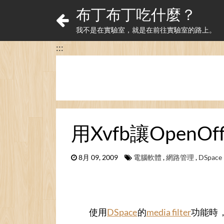
布丁布丁吃什麼？
我不是在實驗室，就是在前往實驗室的路上。
:::
用Xvfb讓OpenO
8月 09, 2009
電腦軟體
,
網路管理
,
DSpace
使用
DSpace
的
media filter
功能時