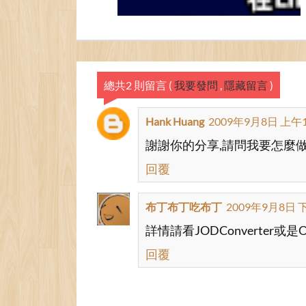
總共2 則留言
(
我要發問
,
隱藏留言
)
Hank Huang
2009年9月8日 上午1
謝謝你的分享,請問我要怎麼做
回覆
布丁布丁吃布丁
2009年9月8日 下
詳情請看JODConverter或是
回覆