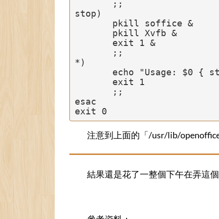
       ;;

stop)

       pkill soffice &

       pkill Xvfb &

       exit 1 &

       ;;

*)

       echo "Usage: $0 { start | stop }"

       exit 1

       ;;

esac

exit 0
注意到上面的「/usr/lib/openoffi
結果還是花了一整個下午在弄這個