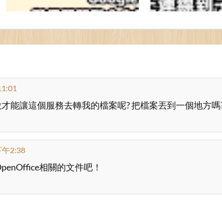
1:01
才能讓這個服務去轉我的檔案呢? 把檔案丟到一個地方嗎?
午2:38
OpenOffice相關的文件吧！