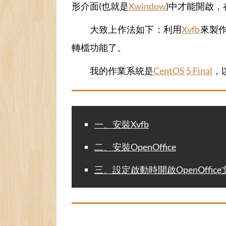
形介面(也就是
Xwindow
)中才能開啟
大致上作法如下：利用
Xvfb
來製作
轉檔功能了。
我的作業系統是
CentOS
5 Final
，
一、安裝Xvfb
二、安裝OpenOffice
三、設定啟動時開啟OpenOffic