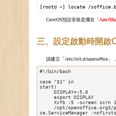
[root@ ~] locate /soffice.
CentOS預設安裝是擺在「
/usr/lib
三、設定啟動時開啟Op
請建立「/etc/init.d/openoffi
#!/bin/bash

case "$1" in

start)

     DISPLAY=:5.0

     export DISPLAY

     Xvfb :5 -screen scrn 1024x768x24 &

     /opt/openoffice.org3/program/soffice.bin "-accept=socket,host=127.0.0.1,port=8100;urp;StarOffi
ce.ServiceManager -nofirsts