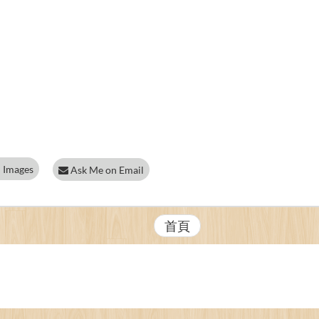
 Images
Ask Me on Email
首頁