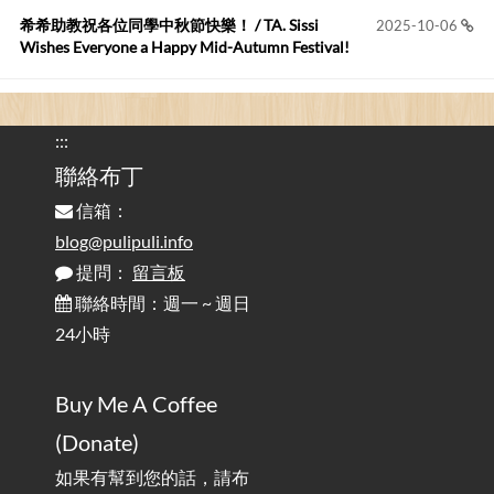
您好,首先肯定感謝您造福許多莘莘學子。有...
希希助教祝各位同學中秋節快樂！ / TA. Sissi
2025-10-06
Wishes Everyone a Happy Mid-Autumn Festival!
看電腦覺得疲憊嗎？比起螢幕，你更應該注意炫光
2025-08-25
的問題 / Are You Tired of Looking at the Computer? Pay More
:::
Attention to Glare Than the Screen
聯絡布丁
信箱：
為何桌前打字總是腰痠背痛？桌子高度和螢幕高度
2025-08-18
對人體工學的影響 / The Effect of Desk and Monitor Height on
blog@pulipuli.info
Ergonomics: Why Does Typing at a Desk Often Lead to Back Pain?
提問：
留言板
聯絡時間：週一 ~ 週日
行動網路無法連線？三星手機簡易解決方案
2025-08-11
24小時
/ Mobile Network Not Connecting? Easy Solutions for Samsung
Phones
Buy Me A Coffee
實作相容OpenAI API，但背後不是OpenAI的API服
2025-08-04
(Donate)
務 / Implementing OpenAI API-Compatible Services, But Not
Powered by OpenAI
如果有幫到您的話，請布