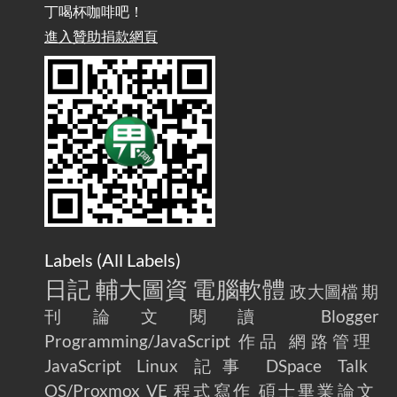
丁喝杯咖啡吧！
雜談：生活小技巧之用魔鬼氈避免機車鑰匙脫落吧
進入贊助捐款網頁
2025-08-01
/ Talk: Use Velcro to Prevent Your Motorcycle Key From Falling
Off
AdGuard Home不只是拿來擋廣告
/ AdGuard
2025-07-28
Home Is More Than Just an Ad Blocker
Labels (
All Labels
)
日記
輔大圖資
電腦軟體
政大圖檔
期
刊論文閱讀
Blogger
Programming/JavaScript
作品
網路管理
JavaScript
Linux
記事
DSpace
Talk
OS/Proxmox VE
程式寫作
碩士畢業論文