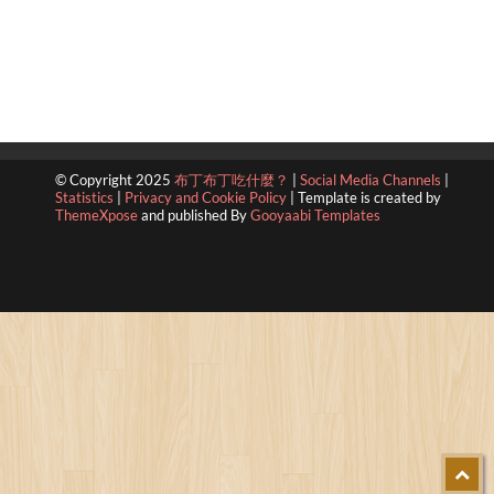
© Copyright 2025
布丁布丁吃什麼？
|
Social Media Channels
|
Statistics
|
Privacy and Cookie Policy
|
Template is created by
ThemeXpose
and published By
Gooyaabi Templates