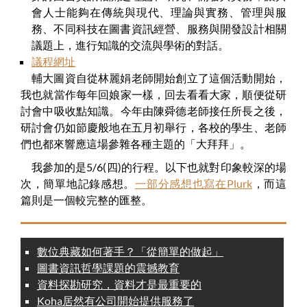
會人士能夠在傳統與現代、理論與實務、管理與服
務、不同科技在圖書資訊經營、服務與開發設計相關
議題上，進行知識的交流與學術的對話。
議程網址
輔大圖資自從林麗娟老師開始創立了這個活動開始，
我也就當作每年回娘家一樣，回去看看大家，順便從研
討會中吸收點知識。今年由陳舜德老師接任所長之後，
研討會仍如節慶般地在五月初舉行，各校的學生、老師
們也都來響應這場參雜各種主題的「大拜拜」。
我參加的是5/6(四)的行程。以下也就對印象較深的場
次，簡單地記錄感想。
一部分感想也寫在Plurk
，而這
篇則是一個較完整的匯整。
數位典藏如何著手？「從簡單的做起」
圖書資訊哲學課題的震撼教育
資料探勘研究，資料才是最重要的
Koha居然有公司開始提供服務了