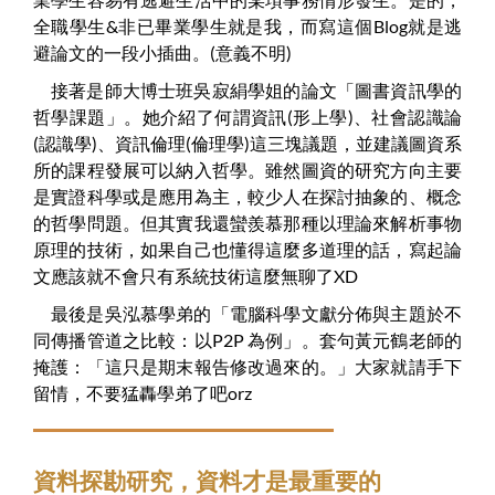
全職學生&非已畢業學生就是我，而寫這個Blog就是逃
避論文的一段小插曲。(意義不明)
接著是師大博士班吳寂絹學姐的論文「圖書資訊學的
哲學課題」。她介紹了何謂資訊(形上學)、社會認識論
(認識學)、資訊倫理(倫理學)這三塊議題，並建議圖資系
所的課程發展可以納入哲學。雖然圖資的研究方向主要
是實證科學或是應用為主，較少人在探討抽象的、概念
的哲學問題。但其實我還蠻羨慕那種以理論來解析事物
原理的技術，如果自己也懂得這麼多道理的話，寫起論
文應該就不會只有系統技術這麼無聊了XD
最後是吳泓慕學弟的「電腦科學文獻分佈與主題於不
同傳播管道之比較：以P2P 為例」。套句黃元鶴老師的
掩護：「這只是期末報告修改過來的。」大家就請手下
留情，不要猛轟學弟了吧orz
資料探勘研究，資料才是最重要的