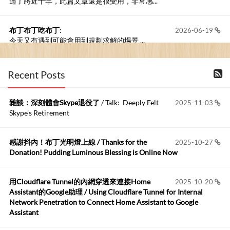
過了將近十年，此篇文章還是很受用，非常感...
布丁布丁吃布丁
:
2026-06-19
今天又有遇到可能會用到規劃求解的場景 ...
布丁布丁吃布丁
:
2026-06-18
Recent Posts
kage好像也可以下載整個網站 感謝分享
雜談：深刻體會Skype退役了
/ Talk: Deeply Felt
2025-11-03
Anonymous
:
2026-06-15
Skype's Retirement
https://github.com/t...
感謝抖內！布丁光明燈上線 / Thanks for the
2025-10-27
布丁布丁吃布丁
:
2026-05-17
Donation! Pudding Luminous Blessing is Online Now
我目前並沒有常駐的Google Home...
用Cloudflare Tunnel的內網穿透來連接Home
2025-10-20
Robertmycs
:
2026-05-15
Assistant的Google助理 / Using Cloudflare Tunnel for Internal
這篇WinXP公用電腦安裝與優化的步驟超...
Network Penetration to Connect Home Assistant to Google
Assistant
Anonymous
:
2026-05-12