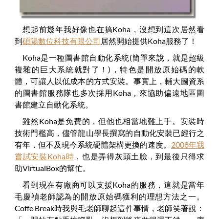
想起前幾年我好像也在搞Koha，沒想到這次居然看
到
碩陽數位科技有限公司
居然開始提供Koha服務了！
Koha是一種圖書館自動化系統(簡單來說，就是超級
複雜的巨大系統就對了！)，特色是開放原始碼的軟
體，可讓人以低成本的方式安裝。事實上，輔大圖資系
的圖書館服務隊也多次採用Koha，來協助偏遠地區圖
書館建立自動化系統。
雖然Koha是免費的，但他也相當地難上手。安裝時
技術門檻高，儘管龍山學長撰寫的自動化安裝已經行之
有年，但不及現今系統硬體架構更換的速度。
2008年我
嘗試安裝Koha時
，也是弄得灰頭土臉，到最後只得求
助VirtualBox的幫忙。
看到現在有廠商可以支援Koha的服務，這就是當年
毛慶禎老師認為的開放原始碼獲利的理想方法之一。
Coffe Break時我與毛老師聊起這件事情，老師笑著說：