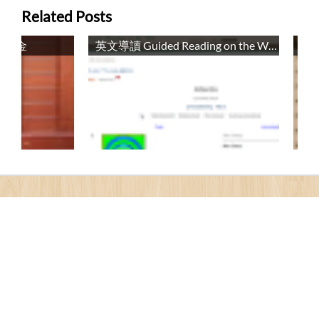
Related Posts
獎學金
英文導讀 Guided Reading on the Web
輔