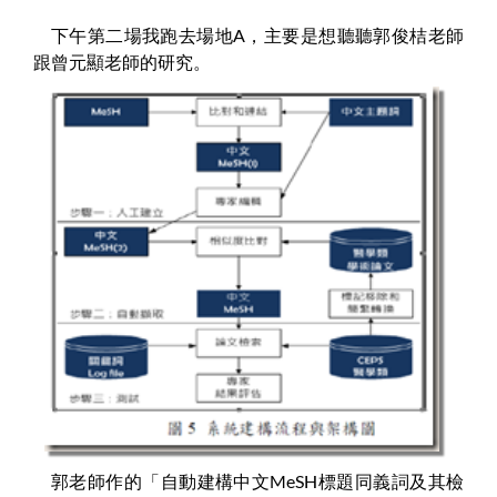
下午第二場我跑去場地A，主要是想聽聽郭俊桔老師
跟曾元顯老師的研究。
郭老師作的「自動建構中文MeSH標題同義詞及其檢