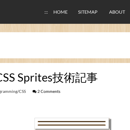
:::
HOME
SITEMAP
ABOUT
SS Sprites技術記事
gramming/CSS
2 Comments