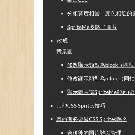
分組寬度相當、顏色相近的
SpriteMe忽略了
圖片
改成
背景圖
修改顯示類型為block（區
修改顯示類型為inline（同
顯示圖片讓SpriteMe能夠偵
其他CSS Sprites技巧
真的有必要做CSS Sprites嗎？
合併後的圖片難以管理