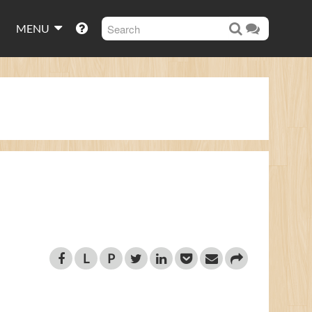
MENU
L
P