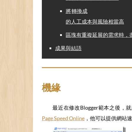
將
轉換成
的人工成本與風險相當高
區塊有重複延展的需求時，盡量不
成果與結語
機緣
最近在修改Blogger範本之後
Page Speed Online
，他可以提供網站