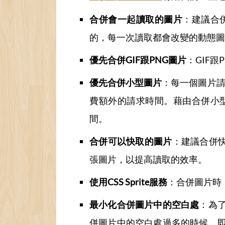
合併會一起讀取的圖片
：建議合
的，每一次讀取都會改變的動態圖
優先合併GIF跟PNG圖片
：GIF
優先合併小型圖片
：每一個圖片請求
費額外的請求時間。藉由合併小
間。
合併可以快取的圖片
：建議合併快
張圖片，以提高讀取的效率。
使用CSS Sprite服務
：合併圖片時
最小化合併圖片中的空白處
：為
併圖片中的空白處過多的時候，