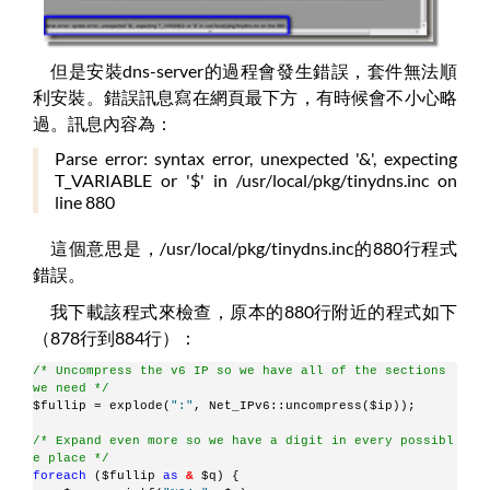
但是安裝dns-server的過程會發生錯誤，套件無法順
利安裝。錯誤訊息寫在網頁最下方，有時候會不小心略
過。訊息內容為：
Parse error: syntax error, unexpected '&', expecting
T_VARIABLE or '$' in /usr/local/pkg/tinydns.inc on
line 880
這個意思是，/usr/local/pkg/tinydns.inc的880行程式
錯誤。
我下載該程式來檢查，原本的880行附近的程式如下
（878行到884行）：
/* Uncompress the v6 IP so we have all of the sections 
we need */
$fullip = explode(
":"
, Net_IPv6::uncompress($ip));
/* Expand even more so we have a digit in every possibl
e place */
foreach
 ($fullip 
as
&
 $q) {