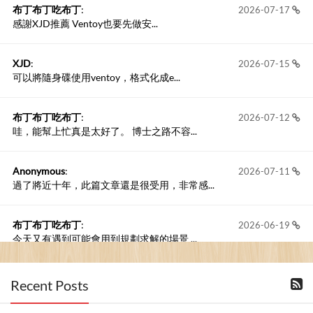
布丁布丁吃布丁
:
2026-07-17
感謝XJD推薦 Ventoy也要先做安...
XJD
:
2026-07-15
可以將隨身碟使用ventoy，格式化成e...
布丁布丁吃布丁
:
2026-07-12
哇，能幫上忙真是太好了。 博士之路不容...
Anonymous
:
2026-07-11
過了將近十年，此篇文章還是很受用，非常感...
布丁布丁吃布丁
:
2026-06-19
今天又有遇到可能會用到規劃求解的場景 ...
布丁布丁吃布丁
:
2026-06-18
Recent Posts
kage好像也可以下載整個網站 感謝分享