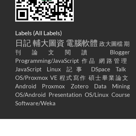
Labels (
All Labels
)
日記
輔大圖資
電腦軟體
政大圖檔
期
刊論文閱讀
Blogger
Programming/JavaScript
作品
網路管理
JavaScript
Linux
記事
DSpace
Talk
OS/Proxmox VE
程式寫作
碩士畢業論文
Android
Proxmox
Zotero
Data Mining
OS/Android
Presentation
OS/Linux
Course
Software/Weka