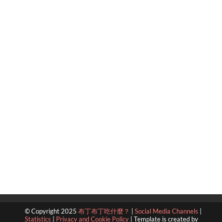
© Copyright 2025
布丁布丁吃什麼？
|
Social Media Channels
|
Statistics
|
Privacy and Cookie Policy
|
Template is created by