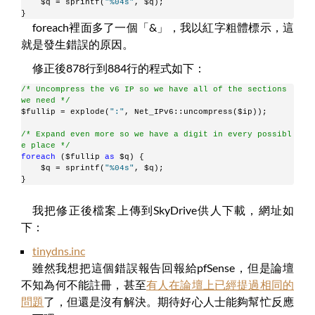
    $q = sprintf(
"%04s"
, $q);
}
foreach裡面多了一個「&」，我以紅字粗體標示，這
就是發生錯誤的原因。
修正後878行到884行的程式如下：
/* Uncompress the v6 IP so we have all of the sections 
we need */
$fullip = explode(
":"
, Net_IPv6::uncompress($ip));
/* Expand even more so we have a digit in every possibl
e place */
foreach
 ($fullip 
as
 $q) {
    $q = sprintf(
"%04s"
, $q);
}
我把修正後檔案上傳到SkyDrive供人下載，網址如
下：
tinydns.inc
雖然我想把這個錯誤報告回報給pfSense，但是論壇
不知為何不能註冊，甚至
有人在論壇上已經提過相同的
問題
了，但還是沒有解決。期待好心人士能夠幫忙反應