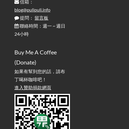
信箱：
為何桌前打字總是腰痠背痛？桌子高度和螢幕高度
2025-08-18
對人體工學的影響 / The Effect of Desk and Monitor Height on
blog@pulipuli.info
Ergonomics: Why Does Typing at a Desk Often Lead to Back Pain?
提問：
留言板
聯絡時間：週一 ~ 週日
行動網路無法連線？三星手機簡易解決方案
2025-08-11
24小時
/ Mobile Network Not Connecting? Easy Solutions for Samsung
Phones
Buy Me A Coffee
實作相容OpenAI API，但背後不是OpenAI的API服
2025-08-04
(Donate)
務 / Implementing OpenAI API-Compatible Services, But Not
Powered by OpenAI
如果有幫到您的話，請布
丁喝杯咖啡吧！
雜談：生活小技巧之用魔鬼氈避免機車鑰匙脫落吧
進入贊助捐款網頁
2025-08-01
/ Talk: Use Velcro to Prevent Your Motorcycle Key From Falling
Off
AdGuard Home不只是拿來擋廣告
/ AdGuard
2025-07-28
Home Is More Than Just an Ad Blocker