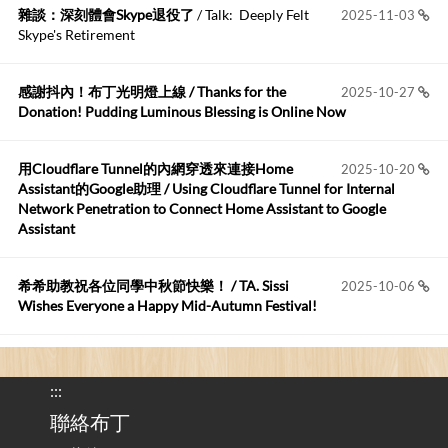
雜談：深刻體會Skype退役了
/ Talk: Deeply Felt
2025-11-03
Anonymous
:
2026-06-15
Skype's Retirement
https://github.com/t...
感謝抖內！布丁光明燈上線 / Thanks for the
2025-10-27
布丁布丁吃布丁
:
2026-05-17
Donation! Pudding Luminous Blessing is Online Now
我目前並沒有常駐的Google Home...
用Cloudflare Tunnel的內網穿透來連接Home
2025-10-20
Robertmycs
:
2026-05-15
Assistant的Google助理 / Using Cloudflare Tunnel for Internal
這篇WinXP公用電腦安裝與優化的步驟超...
Network Penetration to Connect Home Assistant to Google
Assistant
Anonymous
:
2026-05-12
您好,首先肯定感謝您造福許多莘莘學子。有...
希希助教祝各位同學中秋節快樂！ / TA. Sissi
2025-10-06
Wishes Everyone a Happy Mid-Autumn Festival!
看電腦覺得疲憊嗎？比起螢幕，你更應該注意炫光
2025-08-25
的問題 / Are You Tired of Looking at the Computer? Pay More
:::
Attention to Glare Than the Screen
聯絡布丁