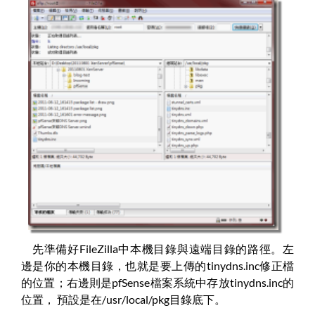
先準備好FileZilla中本機目錄與遠端目錄的路徑。左
邊是你的本機目錄，也就是要上傳的tinydns.inc修正檔
的位置；右邊則是pfSense檔案系統中存放tinydns.inc的
位置， 預設是在/usr/local/pkg目錄底下。