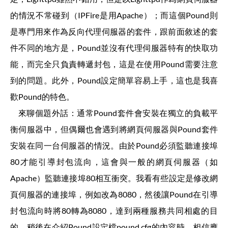
的情況不常碰到（IPFire是用Apache）；而這個Pound則
是專門用來作為反向代理伺服器的套件，跟前面敘述的套
件不同的地方是，Pound並沒有代理伺服器特有的快取功
能，而完全只負責轉遞封包，這是在使用Pound需要注意
到的問題。此外，Pound設定簡單容易上手，這也是我喜
歡Pound的特色。
來聊個題外話：通常Pound套件會安裝在獨立的負載平
衡伺服器中，但偶爾也會遇到將網頁伺服器與Pound套件
安裝在同一台伺服器的情況。由於Pound必須監聽連接埠
80才能引導封包流向，這會與一般的網頁伺服器（如
Apache）監聽連接埠80相互衝突。我看有些設定是修改網
頁伺服器的連接埠，例如改為8080，然後讓Pound在引導
封包流向時將80轉為8080，達到兩種服務共同相處的目
的。稍後在介紹Pound設定檔pound.cfg的內容時，相信應