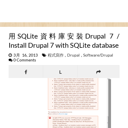
用SQLite資料庫安裝Drupal 7 /
Install Drupal 7 with SQLite database
3月 16, 2013
程式寫作
,
Drupal
,
Software/Drupal
0 Comments
L