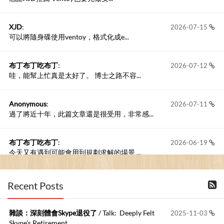
XJD
:
2026-07-15
可以將隨身碟使用ventoy，格式化成e...
布丁布丁吃布丁
:
2026-07-12
哇，能幫上忙真是太好了。 博士之路不容...
Anonymous
:
2026-07-11
過了將近十年，此篇文章還是很受用，非常感...
布丁布丁吃布丁
:
2026-06-19
今天又有遇到可能會用到規劃求解的場景 ...
布丁布丁吃布丁
:
2026-06-18
Recent Posts
kage好像也可以下載整個網站 感謝分享
雜談：深刻體會Skype退役了
/ Talk: Deeply Felt
2025-11-03
Anonymous
:
2026-06-15
Skype's Retirement