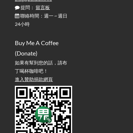
Ergonomics: Why Does Typing at a Desk Often Lead to Back Pain?
提問：
留言板
聯絡時間：週一 ~ 週日
行動網路無法連線？三星手機簡易解決方案
2025-08-11
24小時
/ Mobile Network Not Connecting? Easy Solutions for Samsung
Phones
Buy Me A Coffee
實作相容OpenAI API，但背後不是OpenAI的API服
2025-08-04
(Donate)
務 / Implementing OpenAI API-Compatible Services, But Not
Powered by OpenAI
如果有幫到您的話，請布
丁喝杯咖啡吧！
雜談：生活小技巧之用魔鬼氈避免機車鑰匙脫落吧
進入贊助捐款網頁
2025-08-01
/ Talk: Use Velcro to Prevent Your Motorcycle Key From Falling
Off
AdGuard Home不只是拿來擋廣告
/ AdGuard
2025-07-28
Home Is More Than Just an Ad Blocker