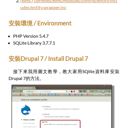
[elms7]/profiles/elms/modules/contrib/entity/incl
udes/entity.wrapper.inc
安裝環境 / Environment
PHP Version 5.4.7
SQLite Library 3.7.7.1
安裝Drupal 7 / Install Drupal 7
接下來我用圖文教學，教大家用SQlite資料庫安裝
Drupal 7的方法。