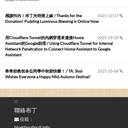
https://github.com/t...
感謝抖內！布丁光明燈上線 / Thanks for the
2025-10-27
布丁布丁吃布丁
:
2026-05-17
Donation! Pudding Luminous Blessing is Online Now
我目前並沒有常駐的Google Home...
用Cloudflare Tunnel的內網穿透來連接Home
2025-10-20
Robertmycs
:
2026-05-15
Assistant的Google助理 / Using Cloudflare Tunnel for Internal
這篇WinXP公用電腦安裝與優化的步驟超...
Network Penetration to Connect Home Assistant to Google
Assistant
Anonymous
:
2026-05-12
您好,首先肯定感謝您造福許多莘莘學子。有...
希希助教祝各位同學中秋節快樂！ / TA. Sissi
2025-10-06
Wishes Everyone a Happy Mid-Autumn Festival!
看電腦覺得疲憊嗎？比起螢幕，你更應該注意炫光
2025-08-25
的問題 / Are You Tired of Looking at the Computer? Pay More
:::
Attention to Glare Than the Screen
聯絡布丁
信箱：
為何桌前打字總是腰痠背痛？桌子高度和螢幕高度
2025-08-18
對人體工學的影響 / The Effect of Desk and Monitor Height on
blog@pulipuli.info