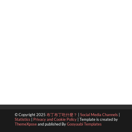
© Copyright 2025
布丁布丁吃什麼？
|
Social Media Channels
|
Statistics
|
Privacy and Cookie Policy
|
Template is created by
ThemeXpose
and published By
Gooyaabi Templates