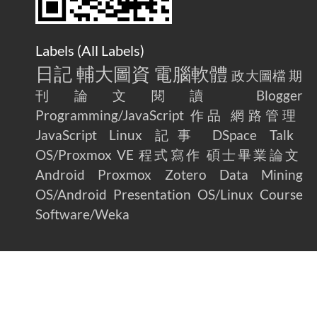
Labels (
All Labels
)
日記
輔大圖資
電腦軟體
政大圖檔
期
刊論文閱讀
Blogger
Programming/JavaScript
作品
網路管理
JavaScript
Linux
記事
DSpace
Talk
OS/Proxmox VE
程式寫作
碩士畢業論文
Android
Proxmox
Zotero
Data Mining
OS/Android
Presentation
OS/Linux
Course
Software/Weka