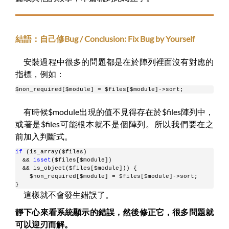
結語：自己修Bug / Conclusion: Fix Bug by Yourself
安裝過程中很多的問題都是在於陣列裡面沒有對應的
指標，例如：
$non_required[$module] = $files[$module]->sort; 
有時候$module出現的值不見得存在於$files陣列中，
或著是$files可能根本就不是個陣列。所以我們要在之
前加入判斷式。
if
 (is_array($files) 
  && 
isset
($files[$module]) 
  && is_object($files[$module])) {
    $non_required[$module] = $files[$module]->sort; 
}
這樣就不會發生錯誤了。
靜下心來看系統顯示的錯誤，然後修正它，很多問題就
可以迎刃而解。