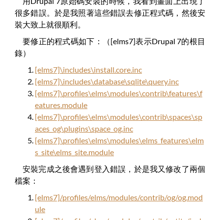
用Drupal 7原始碼安裝的時候，我看到畫面上出現了
很多錯誤。於是我照著這些錯誤去修正程式碼，然後安
裝大致上就很順利。
要修正的程式碼如下：（[elms7]表示Drupal 7的根目
錄）
[elms7]\includes\install.core.inc
[elms7]\includes\database\sqlite\query.inc
[elms7]\profiles\elms\modules\contrib\features\f
eatures.module
[elms7]\profiles\elms\modules\contrib\spaces\sp
aces_og\plugins\space_og.inc
[elms7]\profiles\elms\modules\elms_features\elm
s_site\elms_site.module
安裝完成之後會遇到登入錯誤，於是我又修改了兩個
檔案：
[elms7]/profiles/elms/modules/contrib/og/og.mod
ule