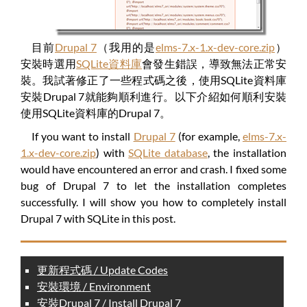
目前
Drupal 7
（我用的是
elms-7.x-1.x-dev-core.zip
）
安裝時選用
SQLite資料庫
會發生錯誤，導致無法正常安
裝。我試著修正了一些程式碼之後，使用SQLite資料庫
安裝Drupal 7就能夠順利進行。以下介紹如何順利安裝
使用SQLite資料庫的Drupal 7。
If you want to install
Drupal 7
(for example,
elms-7.x-
1.x-dev-core.zip
) with
SQLite database
, the installation
would have encountered an error and crash. I fixed some
bug of Drupal 7 to let the installation completes
successfully. I will show you how to completely install
Drupal 7 with SQLite in this post.
更新程式碼 / Update Codes
安裝環境 / Environment
安裝Drupal 7 / Install Drupal 7