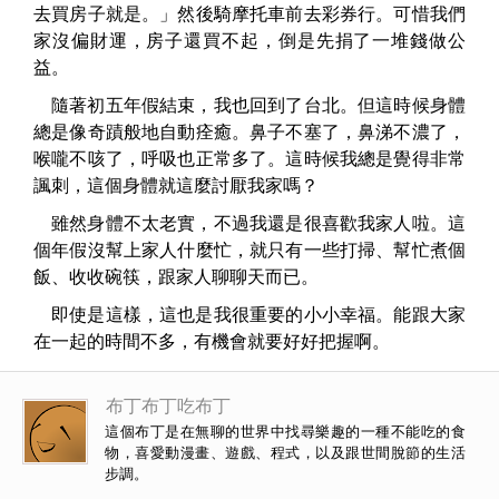
去買房子就是。」然後騎摩托車前去彩券行。可惜我們
家沒偏財運，房子還買不起，倒是先捐了一堆錢做公
益。
隨著初五年假結束，我也回到了台北。但這時候身體
總是像奇蹟般地自動痊癒。鼻子不塞了，鼻涕不濃了，
喉嚨不咳了，呼吸也正常多了。這時候我總是覺得非常
諷刺，這個身體就這麼討厭我家嗎？
雖然身體不太老實，不過我還是很喜歡我家人啦。這
個年假沒幫上家人什麼忙，就只有一些打掃、幫忙煮個
飯、收收碗筷，跟家人聊聊天而已。
即使是這樣，這也是我很重要的小小幸福。能跟大家
在一起的時間不多，有機會就要好好把握啊。
布丁布丁吃布丁
這個布丁是在無聊的世界中找尋樂趣的一種不能吃的食
物，喜愛動漫畫、遊戲、程式，以及跟世間脫節的生活
步調。