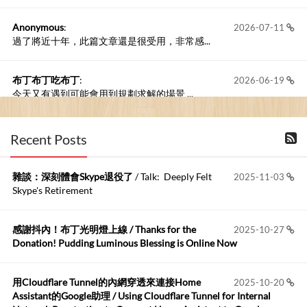
Anonymous
:
2026-07-11
過了將近十年，此篇文章還是很受用，非常感...
布丁布丁吃布丁
:
2026-06-19
今天又有遇到可能會用到規劃求解的場景 ...
布丁布丁吃布丁
:
2026-06-18
Recent Posts
kage好像也可以下載整個網站 感謝分享
雜談：深刻體會Skype退役了
/ Talk: Deeply Felt
2025-11-03
Anonymous
:
2026-06-15
Skype's Retirement
https://github.com/t...
感謝抖內！布丁光明燈上線 / Thanks for the
2025-10-27
布丁布丁吃布丁
:
2026-05-17
Donation! Pudding Luminous Blessing is Online Now
我目前並沒有常駐的Google Home...
用Cloudflare Tunnel的內網穿透來連接Home
2025-10-20
Robertmycs
:
2026-05-15
Assistant的Google助理 / Using Cloudflare Tunnel for Internal
這篇WinXP公用電腦安裝與優化的步驟超...