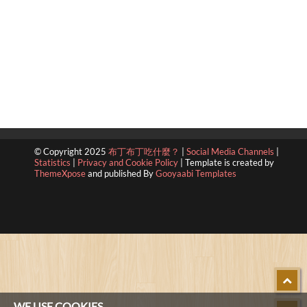
© Copyright 2025
布丁布丁吃什麼？
|
Social Media Channels
|
Statistics
|
Privacy and Cookie Policy
|
Template is created by
ThemeXpose
and published By
Gooyaabi Templates
WE USE COOKIES