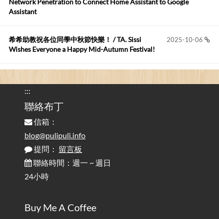
Network Penetration to Connect Home Assistant to Google
Assistant
Anonymous
:
2026-05-12
您好,首先肯定感謝您造福許多莘莘學子。有...
希希助教祝各位同學中秋節快樂！ / TA. Sissi
2025-10-06
Wishes Everyone a Happy Mid-Autumn Festival!
看電腦覺得疲憊嗎？比起螢幕，你更應該注意炫光
2025-08-25
的問題 / Are You Tired of Looking at the Computer? Pay More
:::
Attention to Glare Than the Screen
聯絡布丁
信箱：
為何桌前打字總是腰痠背痛？桌子高度和螢幕高度
2025-08-18
對人體工學的影響 / The Effect of Desk and Monitor Height on
blog@pulipuli.info
Ergonomics: Why Does Typing at a Desk Often Lead to Back Pain?
提問：
留言板
聯絡時間：週一 ~ 週日
行動網路無法連線？三星手機簡易解決方案
2025-08-11
24小時
/ Mobile Network Not Connecting? Easy Solutions for Samsung
Phones
Buy Me A Coffee