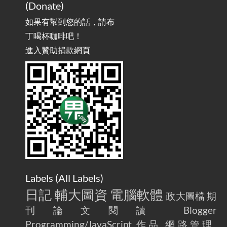
實作相容OpenAI API，但背後不是OpenAI的API服
2025-08-04
(Donate)
務 / Implementing OpenAI API-Compatible Services, But Not
Powered by OpenAI
如果有幫到您的話，請布
丁喝杯咖啡吧！
雜談：生活小技巧之用魔鬼氈避免機車鑰匙脫落吧
進入贊助捐款網頁
2025-08-01
/ Talk: Use Velcro to Prevent Your Motorcycle Key From Falling
Off
AdGuard Home不只是拿來擋廣告
/ AdGuard
2025-07-28
Home Is More Than Just an Ad Blocker
Labels (
All Labels
)
日記
輔大圖資
電腦軟體
政大圖檔
期
刊論文閱讀
Blogger
Programming/JavaScript
作品
網路管理