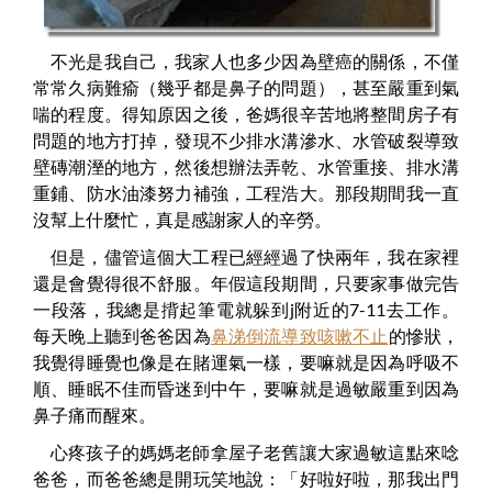
不光是我自己，我家人也多少因為壁癌的關係，不僅
常常久病難瘉（幾乎都是鼻子的問題），甚至嚴重到氣
喘的程度。得知原因之後，爸媽很辛苦地將整間房子有
問題的地方打掉，發現不少排水溝滲水、水管破裂導致
壁磚潮溼的地方，然後想辦法弄乾、水管重接、排水溝
重鋪、防水油漆努力補強，工程浩大。那段期間我一直
沒幫上什麼忙，真是感謝家人的辛勞。
但是，儘管這個大工程已經經過了快兩年，我在家裡
還是會覺得很不舒服。年假這段期間，只要家事做完告
一段落，我總是揹起筆電就躲到j附近的7-11去工作。
每天晚上聽到爸爸因為
鼻涕倒流導致咳嗽不止
的慘狀，
我覺得睡覺也像是在賭運氣一樣，要嘛就是因為呼吸不
順、睡眠不佳而昏迷到中午，要嘛就是過敏嚴重到因為
鼻子痛而醒來。
心疼孩子的媽媽老師拿屋子老舊讓大家過敏這點來唸
爸爸，而爸爸總是開玩笑地說：「好啦好啦，那我出門