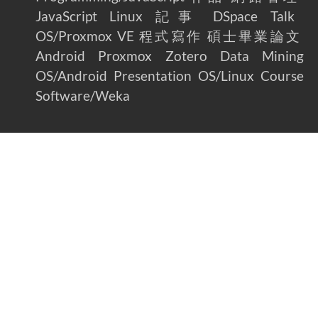
JavaScript
Linux
記事
DSpace
Talk
OS/Proxmox VE
程式寫作
碩士畢業論文
Android
Proxmox
Zotero
Data Mining
OS/Android
Presentation
OS/Linux
Course
Software/Weka