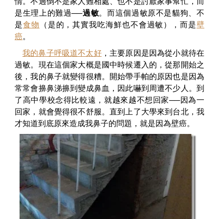
情。不過倒不是家人難相處、也不是討厭家事幫忙，而
是生理上的難過──
過敏
。而這個過敏原不是貓狗、不
是
食物
（是的，其實我吃海鮮也不會過敏），而是
壁
癌
。
我的鼻子呼吸道不太好
，主要原因是因為從小就待在
過敏。現在這個家大概是國中時候遷入的，從那開始之
後，我的鼻子就變得很糟。開始帶手帕的原因也是因為
常常會擤鼻涕擤到變成鼻血，因此嚇到周遭不少人。到
了高中學校念得比較遠，就越來越不想回家──因為一
回家，就會覺得很不舒服。直到上了大學來到台北，我
才知道到底原來造成我鼻子的問題，就是因為壁癌。