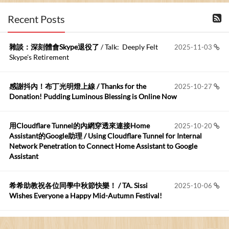
布丁布丁吃布丁
:
2026-06-18
Recent Posts
kage好像也可以下載整個網站 感謝分享
雜談：深刻體會Skype退役了
/ Talk: Deeply Felt
2025-11-03
Anonymous
:
2026-06-15
Skype's Retirement
https://github.com/t...
感謝抖內！布丁光明燈上線 / Thanks for the
2025-10-27
布丁布丁吃布丁
:
2026-05-17
Donation! Pudding Luminous Blessing is Online Now
我目前並沒有常駐的Google Home...
用Cloudflare Tunnel的內網穿透來連接Home
2025-10-20
Robertmycs
:
2026-05-15
Assistant的Google助理 / Using Cloudflare Tunnel for Internal
這篇WinXP公用電腦安裝與優化的步驟超...
Network Penetration to Connect Home Assistant to Google
Assistant
Anonymous
:
2026-05-12
您好,首先肯定感謝您造福許多莘莘學子。有...
希希助教祝各位同學中秋節快樂！ / TA. Sissi
2025-10-06
Wishes Everyone a Happy Mid-Autumn Festival!
看電腦覺得疲憊嗎？比起螢幕，你更應該注意炫光
2025-08-25