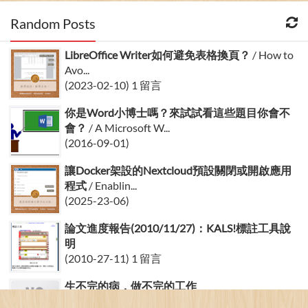
Random Posts
LibreOffice Writer如何避免表格換頁？
/ How to
Avo...
(2023-02-10) 1 留言
你是Word小博士嗎？來試試看這些題目你會不
會？
/ A Microsoft W...
(2016-09-01)
讓Docker架設的Nextcloud預設關閉或開啟應用
程式
/ Enablin...
(2025-23-06)
論文進度報告(2010/11/27)：KALS!標註工具說
明
(2010-27-11) 1 留言
生不完的病，做不完的工作
(2007-16-05) 2 留言