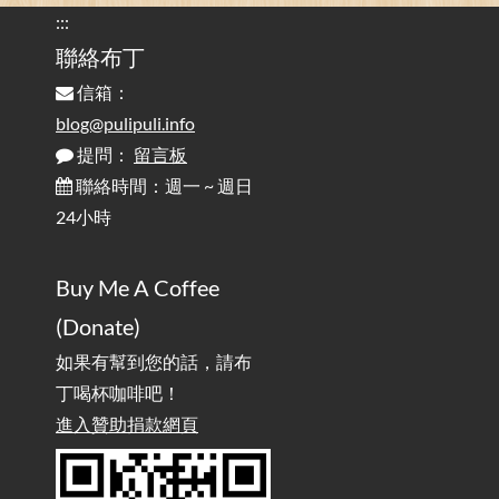
的問題 / Are You Tired of Looking at the Computer? Pay More
:::
Attention to Glare Than the Screen
聯絡布丁
信箱：
為何桌前打字總是腰痠背痛？桌子高度和螢幕高度
2025-08-18
對人體工學的影響 / The Effect of Desk and Monitor Height on
blog@pulipuli.info
Ergonomics: Why Does Typing at a Desk Often Lead to Back Pain?
提問：
留言板
聯絡時間：週一 ~ 週日
行動網路無法連線？三星手機簡易解決方案
2025-08-11
24小時
/ Mobile Network Not Connecting? Easy Solutions for Samsung
Phones
Buy Me A Coffee
實作相容OpenAI API，但背後不是OpenAI的API服
2025-08-04
(Donate)
務 / Implementing OpenAI API-Compatible Services, But Not
Powered by OpenAI
如果有幫到您的話，請布
丁喝杯咖啡吧！
雜談：生活小技巧之用魔鬼氈避免機車鑰匙脫落吧
進入贊助捐款網頁
2025-08-01
/ Talk: Use Velcro to Prevent Your Motorcycle Key From Falling
Off