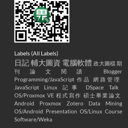
AdGuard Home不只是拿來擋廣告
/ AdGuard
2025-07-28
Home Is More Than Just an Ad Blocker
Labels (
All Labels
)
日記
輔大圖資
電腦軟體
政大圖檔
期
刊論文閱讀
Blogger
Programming/JavaScript
作品
網路管理
JavaScript
Linux
記事
DSpace
Talk
OS/Proxmox VE
程式寫作
碩士畢業論文
Android
Proxmox
Zotero
Data Mining
OS/Android
Presentation
OS/Linux
Course
Software/Weka