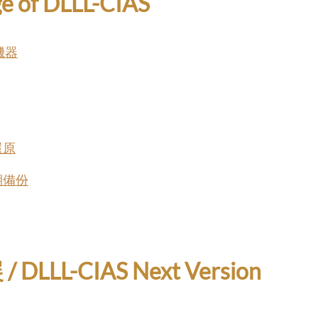
e of DLLL-CIAS
機器
還原
期備份
DLLL-CIAS Next Version