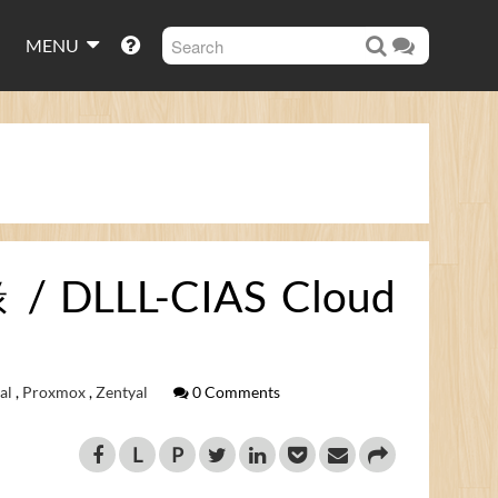
MENU
LL-CIAS Cloud
al
,
Proxmox
,
Zentyal
0 Comments
L
P