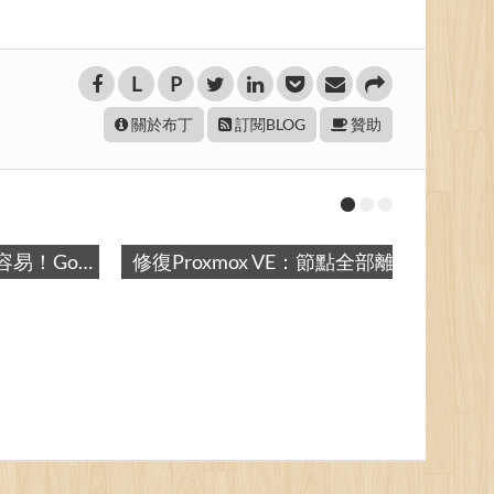
L
P
關於布丁
訂閱BLOG
贊助
修復Proxmox VE：節點全部離線 / Fix Proxmox VE: All Nodes Offline
Proxmox VE 4.2配置失敗記錄 / Failed to Setup Proxmox VE 4.2
用O