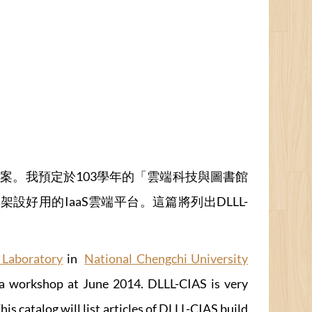
案。我預定於103學年的「雲端科技與圖書館
用的IaaS雲端平台。這篇將列出DLLL-
g Laboratory
in
National Chengchi University
n a workshop at June 2014. DLLL-CIAS is very
is catalog will list articles of DLLL-CIAS build