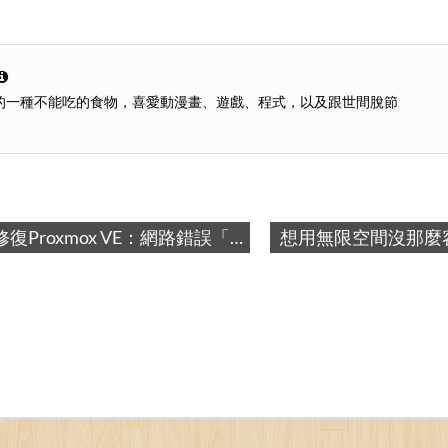
的一種不能吃的食物，喜愛動漫畫、遊戲、程式，以及跟世間脫節
想用無限空間沒那麼容易！Google Drive與伺服器整合失敗記錄 / Solution to Integrate Google Drive with Services: not reliable