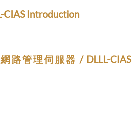
CIAS Introduction
路管理伺服器 / DLLL-CIAS Insta