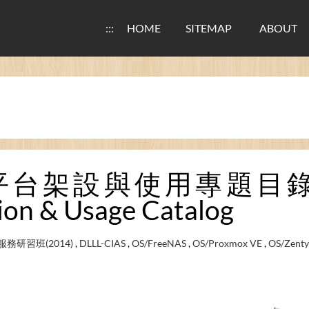
:::
HOME
SITEMAP
ABOUT
平台架設與使用專題目錄 / DL
tion & Usage Catalog
研習班(2014)
,
DLLL-CIAS
,
OS/FreeNAS
,
OS/Proxmox VE
,
OS/Zenty