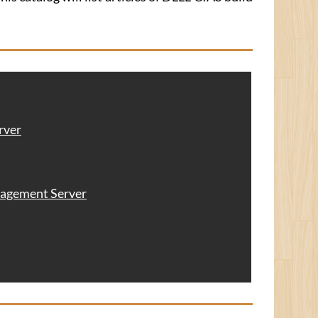
rver
gement Server