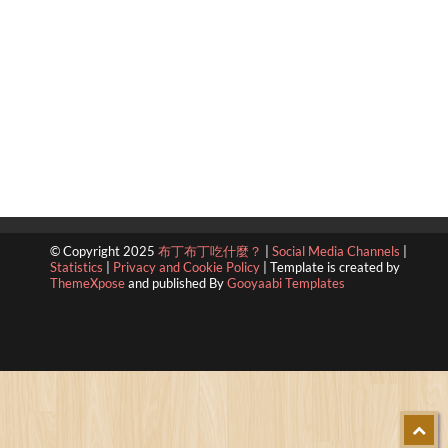
© Copyright 2025
布丁布丁吃什麼？
|
Social Media Channels
|
Statistics
|
Privacy and Cookie Policy
|
Template is created by
ThemeXpose
and published By
Gooyaabi Templates