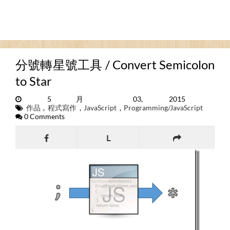
分號轉星號工具 / Convert Semicolon
to Star
5月 03, 2015
作品
,
程式寫作
,
JavaScript
,
Programming/JavaScript
0 Comments
L