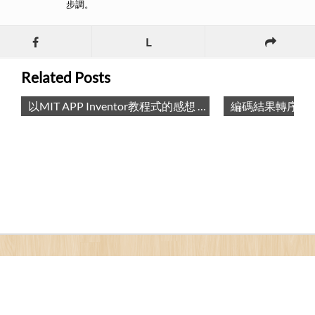
步調。
L
Related Posts
以MIT APP Inventor教程式的感想 / Thoughts about teaching APP