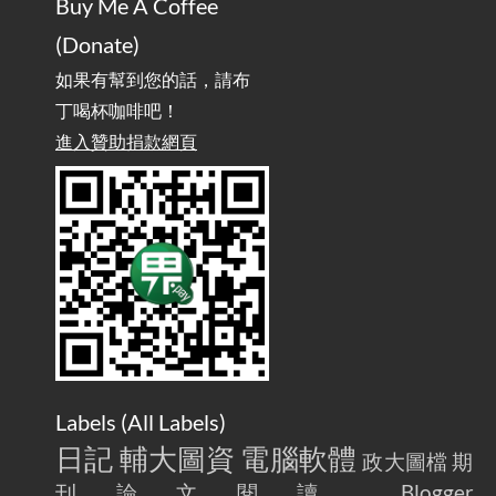
Buy Me A Coffee
實作相容OpenAI API，但背後不是OpenAI的API服
2025-08-04
(Donate)
務 / Implementing OpenAI API-Compatible Services, But Not
Powered by OpenAI
如果有幫到您的話，請布
丁喝杯咖啡吧！
雜談：生活小技巧之用魔鬼氈避免機車鑰匙脫落吧
進入贊助捐款網頁
2025-08-01
/ Talk: Use Velcro to Prevent Your Motorcycle Key From Falling
Off
AdGuard Home不只是拿來擋廣告
/ AdGuard
2025-07-28
Home Is More Than Just an Ad Blocker
Labels (
All Labels
)
日記
輔大圖資
電腦軟體
政大圖檔
期
刊論文閱讀
Blogger