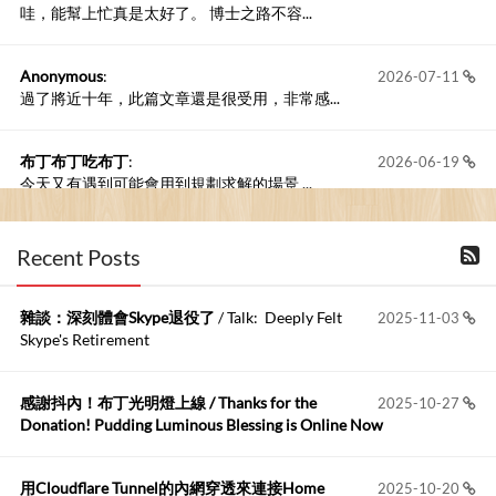
哇，能幫上忙真是太好了。 博士之路不容...
Anonymous
:
2026-07-11
過了將近十年，此篇文章還是很受用，非常感...
布丁布丁吃布丁
:
2026-06-19
今天又有遇到可能會用到規劃求解的場景 ...
布丁布丁吃布丁
:
2026-06-18
Recent Posts
kage好像也可以下載整個網站 感謝分享
雜談：深刻體會Skype退役了
/ Talk: Deeply Felt
2025-11-03
Anonymous
:
2026-06-15
Skype's Retirement
https://github.com/t...
感謝抖內！布丁光明燈上線 / Thanks for the
2025-10-27
布丁布丁吃布丁
:
2026-05-17
Donation! Pudding Luminous Blessing is Online Now
我目前並沒有常駐的Google Home...
用Cloudflare Tunnel的內網穿透來連接Home
2025-10-20