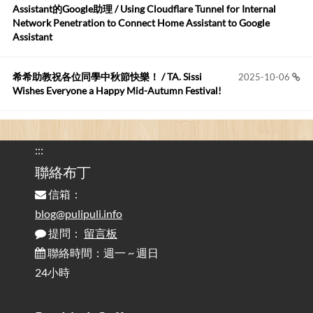
Robertmycs
:
2026-05-15
Assistant的Google助理 / Using Cloudflare Tunnel for Internal
這篇WinXP公用電腦安裝與優化的步驟超...
Network Penetration to Connect Home Assistant to Google
Assistant
Anonymous
:
2026-05-12
您好,首先肯定感謝您造福許多莘莘學子。有...
希希助教祝各位同學中秋節快樂！ / TA. Sissi
2025-10-06
Wishes Everyone a Happy Mid-Autumn Festival!
看電腦覺得疲憊嗎？比起螢幕，你更應該注意炫光
2025-08-25
的問題 / Are You Tired of Looking at the Computer? Pay More
:::
Attention to Glare Than the Screen
聯絡布丁
信箱：
為何桌前打字總是腰痠背痛？桌子高度和螢幕高度
2025-08-18
對人體工學的影響 / The Effect of Desk and Monitor Height on
blog@pulipuli.info
Ergonomics: Why Does Typing at a Desk Often Lead to Back Pain?
提問：
留言板
聯絡時間：週一 ~ 週日
行動網路無法連線？三星手機簡易解決方案
2025-08-11
24小時
/ Mobile Network Not Connecting? Easy Solutions for Samsung
Phones