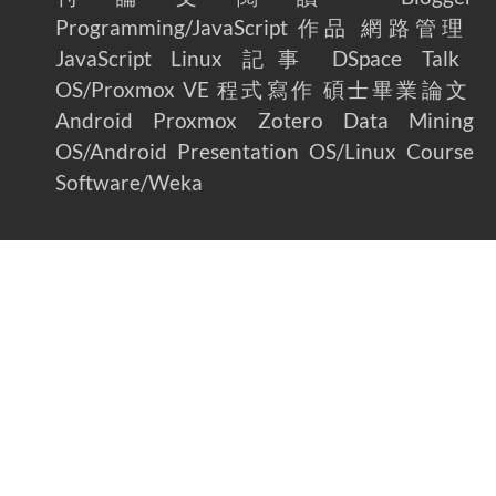
Programming/JavaScript
作品
網路管理
JavaScript
Linux
記事
DSpace
Talk
OS/Proxmox VE
程式寫作
碩士畢業論文
Android
Proxmox
Zotero
Data Mining
OS/Android
Presentation
OS/Linux
Course
Software/Weka