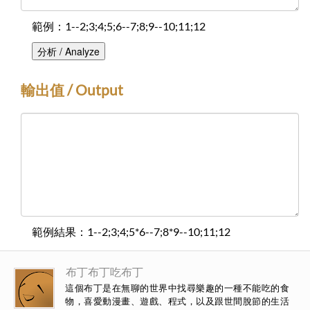
範例：1--2;3;4;5;6--7;8;9--10;11;12
分析 / Analyze
輸出值 / Output
範例結果：1--2;3;4;5*6--7;8*9--10;11;12
布丁布丁吃布丁
這個布丁是在無聊的世界中找尋樂趣的一種不能吃的食
物，喜愛動漫畫、遊戲、程式，以及跟世間脫節的生活