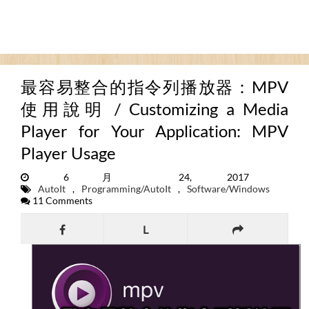
最容易整合的指令列播放器：MPV
使用說明 / Customizing a Media
Player for Your Application: MPV
Player Usage
6月 24, 2017
AutoIt
,
Programming/AutoIt
,
Software/Windows
11 Comments
L