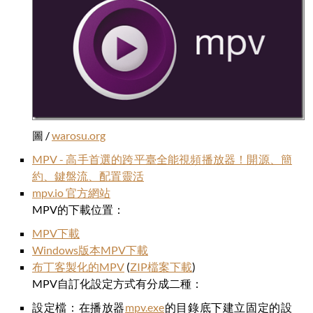
圖 /
warosu.org
MPV - 高手首選的跨平臺全能視頻播放器！開源、簡
約、鍵盤流、配置靈活
mpv.io 官方網站
MPV的下載位置：
MPV下載
Windows版本MPV下載
布丁客製化的MPV
(
ZIP檔案下載
)
MPV自訂化設定方式有分成二種：
設定檔：在播放器
mpv.exe
的目錄底下建立固定的設