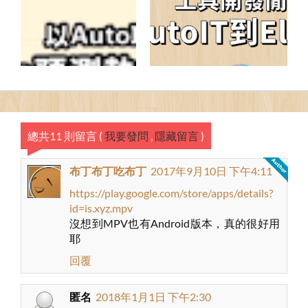
總共11 則留言
(
我要發問
,
隱藏留言
)
布丁布丁吃布丁
2017年9月10日 下午4:11
https://play.google.com/store/apps/details?
id=is.xyz.mpv
沒想到MPV也有Android版本，真的很好用
耶
回覆
匿名
2018年1月1日 下午2:30