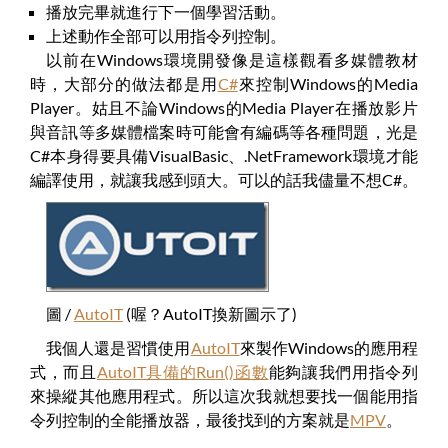
播放完畢就進行下一個學習活動。
上述動作全部可以用指令列控制。
以前在Windows環境開發像是這樣觀看多媒體教材
時，大部分的做法都是用
C#
來控制Windows的Media
Player。姑且不論Windows的Media Player在播放影片
與音訊等多媒體檔案時可能會有編碼等各種問題，光是
C#本身得要具備VisualBasic、.NetFramework環境才能
編譯使用，就讓我感到頭大。可以的話我儘量不想C#。
圖 /
AutoIT
(喔？AutoIT換新圖示了)
我個人還是習慣使用
AutoIT
來製作Windows的應用程
式，而且
AutoIT具備的Run()函數
能夠讓我們用指令列
來操縱其他應用程式。所以這次我就想要找一個能用指
令列控制的全能播放器，最後找到的方案就是
MPV
。