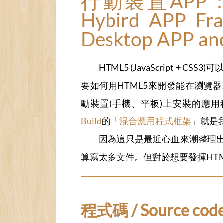
行動裝置APP
Hybird APP Fr
Desktop APP an
HTML5 (JavaScript 
要如何用HTML5來開發能在瀏覽
動裝置(手機、平板)上安裝的應
Build
的「
混合應用程式框架
」就是
因為這只是最近心血來潮整理
算寫太多文件。但對於想要發揮HT
程式碼 / Source cod