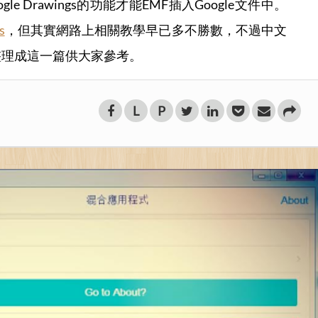
e Drawings的功能才能EMF插入Google文件中。
s
，但其實網路上相關教學早已多不勝數，不過中文
整理成這一篇供大家參考。
L
P