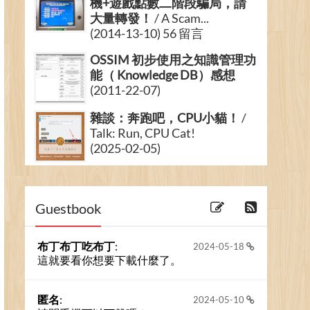
機+遊戲點數二階段騙局，請
大量轉發！
/ A Scam...
(2014-13-10) 56 留言
OSSIM 初步使用之知識管理功
能（ Knowledge DB）感想
(2011-22-07)
雜談：奔跑吧，CPU小貓！
/
Talk: Run, CPU Cat!
(2025-02-05)
Web of Science中Output
Records分析工具
(2008-11-05) 5 留言
Guestbook
布丁布丁吃布丁
:
2024-05-18
這就要看你想要下載什麼了。
匿名
:
2024-05-10