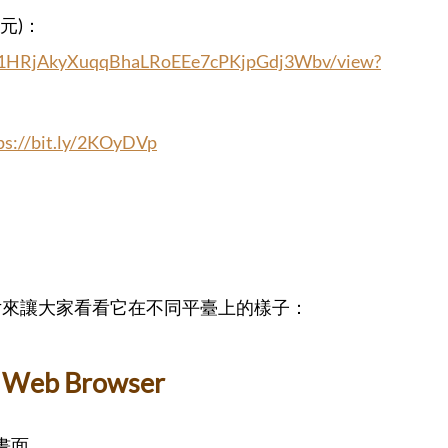
位元)：
e/d/1HRjAkyXuqqBhaLRoEEe7cPKjpGdj3Wbv/view?
ps://bit.ly/2KOyDVp
片來讓大家看看它在不同平臺上的樣子：
Web Browser
的畫面。