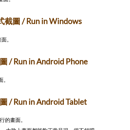
 / Run in Windows
畫面。
Run in Android Phone
畫面。
un in Android Tablet
上執行的畫面。