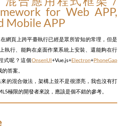
：混合應用程式框架 /
amework for Web APP,
d Mobile APP
+ CSS3)可以在網頁上跨平臺執行已經是眾所皆知的常理，但是
器上執行、能夠在桌面作業系統上安裝、還能夠在行
用程式呢？這個
OnsenUI
+Vue.js+
Electron
+
PhoneGap
我的答案。
出來的混合做法，架構上並不是很漂亮，我也沒有打
ML5極限的開發者來說，應該是個不錯的參考。
e