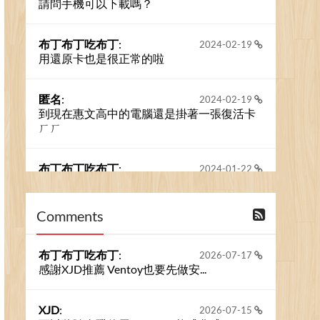
請問手機可以下載嗎？
布丁布丁吃布丁
:
2024-02-19
用還原卡也是很正常的啦
匿名
:
2024-02-19
到現在惠文高中的電腦還是掛著一張復活卡
ㄏㄏ
布丁布丁吃布丁
:
2024-01-22
之前的留言板數量過多，已經無法一口氣顯
示大家的留言了。我們新開一個訪客留言板
吧！
Comments
撰寫留言
布丁布丁吃布丁
:
2026-07-17
感謝XJD推薦 Ventoy也要先做安...
XJD
:
2026-07-15