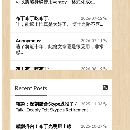
可以將隨身碟使用ventoy，格式化成e...
布丁布丁吃布丁
:
2026-07-12
哇，能幫上忙真是太好了。 博士之路不容...
Anonymous
:
2026-07-11
過了將近十年，此篇文章還是很受用，非常
感...
布丁布丁吃布丁
:
2026-06-19
今天又有遇到可能會用到規劃求解的場景 ...
Recent Posts
布丁布丁吃布丁
:
2026-06-18
kage好像也可以下載整個網站 感謝分享
雜談：深刻體會Skype退役了
/
2025-11-03
Talk: Deeply Felt Skype's Retirement
Anonymous
:
2026-06-15
https://github.com/t...
感謝抖內！布丁光明燈上線
2025-10-27