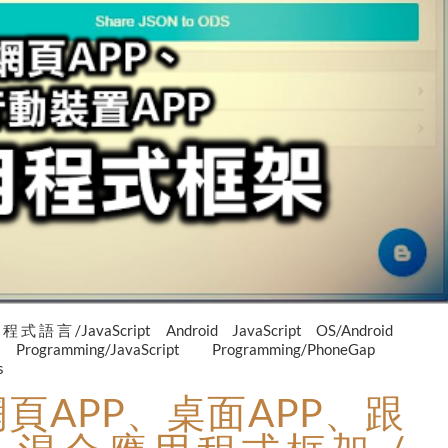
程式語言/JavaScript
Android
JavaScript
OS/Android
n
Programming/JavaScript
Programming/PhoneGap
s
網頁APP、桌面APP、跟