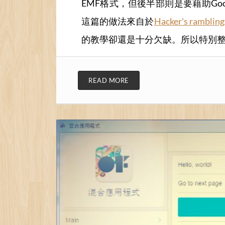
EMF格式，但後半部則是要藉助Googl
這篇的做法來自於
Hacker's rambling
的教學卻還是十分欠缺。所以特別
READ MORE