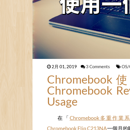
2月 01, 2019
3 Comments
OS/
Chromebo
Chromebook Rev
Usage
在「
Chromebook多重作
Chromebook Flip C213NA
一個月的時