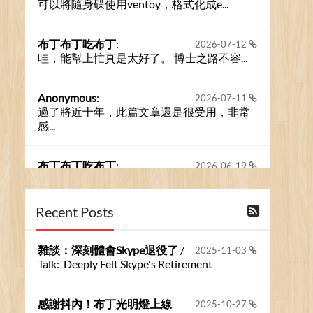
可以將隨身碟使用ventoy，格式化成e...
布丁布丁吃布丁
:
2026-07-12
哇，能幫上忙真是太好了。 博士之路不容...
Anonymous
:
2026-07-11
過了將近十年，此篇文章還是很受用，非常
感...
布丁布丁吃布丁
:
2026-06-19
今天又有遇到可能會用到規劃求解的場景 ...
Recent Posts
布丁布丁吃布丁
:
2026-06-18
kage好像也可以下載整個網站 感謝分享
雜談：深刻體會Skype退役了
/
2025-11-03
Talk: Deeply Felt Skype's Retirement
Anonymous
:
2026-06-15
https://github.com/t...
感謝抖內！布丁光明燈上線
2025-10-27