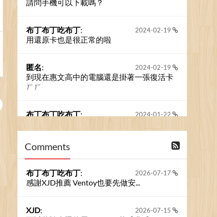
請問手機可以下載嗎？
布丁布丁吃布丁
:
2024-02-19
用還原卡也是很正常的啦
匿名
:
2024-02-19
到現在惠文高中的電腦還是掛著一張復活卡
ㄏㄏ
布丁布丁吃布丁
:
2024-01-22
之前的留言板數量過多，已經無法一口氣顯
示大家的留言了。我們新開一個訪客留言板
吧！
Comments
撰寫留言
布丁布丁吃布丁
:
2026-07-17
感謝XJD推薦 Ventoy也要先做安...
XJD
:
2026-07-15