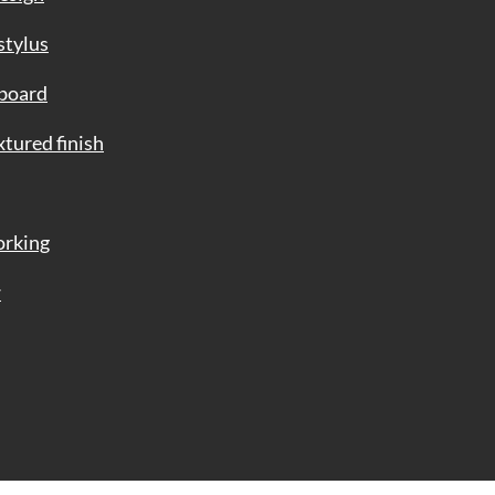
tylus
board
ured finish
rking
w