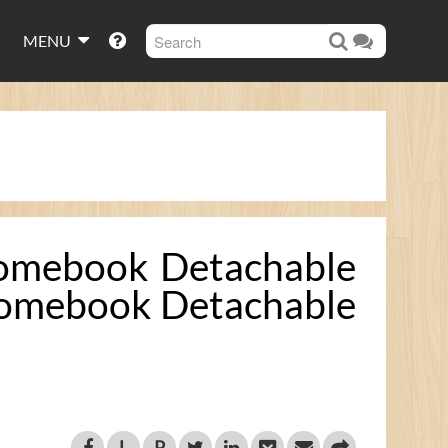
MENU
book Detachable
romebook Detachable
L
P