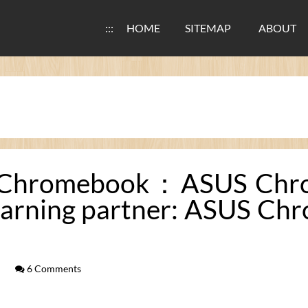
:::
HOME
SITEMAP
ABOUT
ebook：ASUS Chrome
earning partner: ASUS Ch
6 Comments