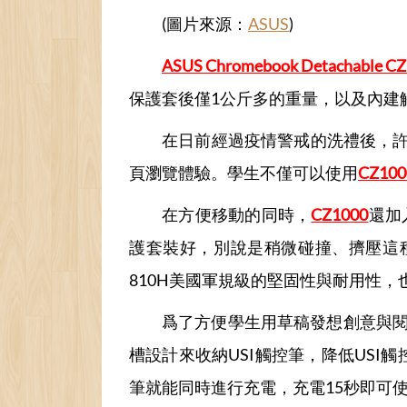
(圖片來源：
ASUS
)
ASUS Chromebook Detachable 
保護套後僅1公斤多的重量，以及內建
在日前經過疫情警戒的洗禮後，許多
頁瀏覽體驗。學生不僅可以使用
CZ100
在方便移動的同時，
CZ1000
還加
護套裝好，別說是稍微碰撞、擠壓這種
810H美國軍規級的堅固性與耐用性，也是
爲了方便學生用草稿發想創意與
槽設計來收納USI觸控筆，降低USI
筆就能同時進行充電，充電15秒即可