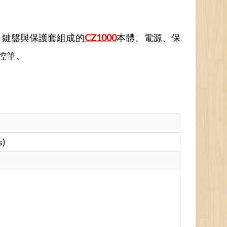
、鍵盤與保護套組成的
CZ1000
本體、電源、保
控筆。
s)