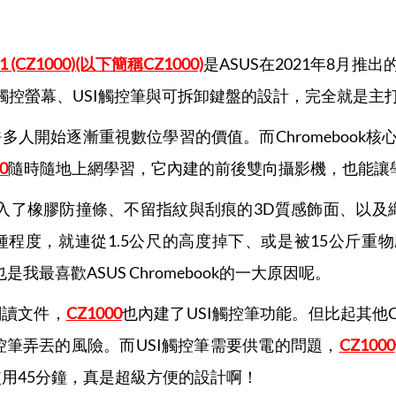
CZ1 (CZ1000)(以下簡稱CZ1000)
是ASUS在2021年8月推出
觸控螢幕、USI觸控筆與可拆卸鍵盤的設計，完全就是主
人開始逐漸重視數位學習的價值。而Chromebook核心
0
隨時隨地上網學習，它內建的前後雙向攝影機，也能讓
入了橡膠防撞條、不留指紋與刮痕的3D質感飾面、以及
程度，就連從1.5公尺的高度掉下、或是被15公斤重
我最喜歡ASUS Chromebook的一大原因呢。
閱讀文件，
CZ1000
也內建了USI觸控筆功能。但比起其他Ch
觸控筆弄丟的風險。而USI觸控筆需要供電的問題，
CZ1000
使用45分鐘，真是超級方便的設計啊！