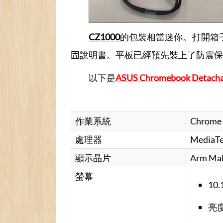
CZ1000
的包裝相當迷你。打開箱
固說明書。平板已經預先裝上了防震保
以下是
ASUS Chromebook Detacha
作業系統
Chrome
處理器
MediaTek
顯示晶片
Arm Ma
螢幕
10
亮度