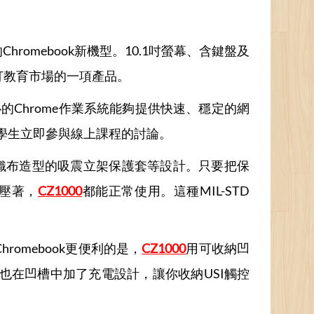
的Chromebook新機型。10.1吋螢幕、含鍵盤及
打教育市場的一項產品。
的Chrome作業系統能夠提供快速、穩定的網
學生立即參與線上課程的討論。
織布造型的吸震立架保護套等設計。只要把保
物壓著，
CZ1000
都能正常使用。這種MIL-STD
romebook更便利的是，
CZ1000
用可收納凹
也在凹槽中加了充電設計，讓你收納USI觸控