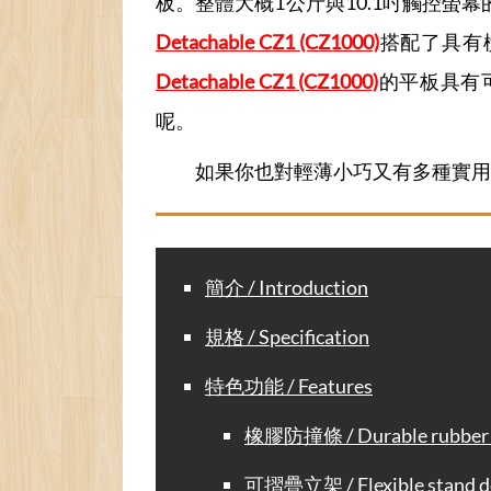
板。整體大概1公斤與10.1吋觸控螢幕
Detachable CZ1 (CZ1000)
搭配了具有
Detachable CZ1 (CZ1000)
的平板具有可
呢。
如果你也對輕薄小巧又有多種實用
簡介 / Introduction
規格 / Specification
特色功能 / Features
橡膠防撞條 / Durable rubber 
可摺疊立架 / Flexible stand d