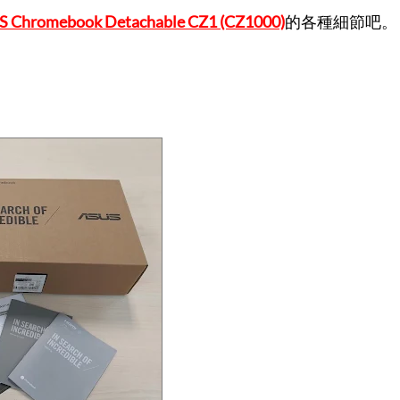
S Chromebook Detachable CZ1 (CZ1000)
的各種細節吧。