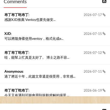
Comments
撰寫留言
布丁布丁吃布丁
:
2026-07-17
感謝XJD推薦 Ventoy也要先做安...
XJD
:
2026-07-15
可以將隨身碟使用ventoy，格式化成e...
布丁布丁吃布丁
:
2026-07-12
哇，能幫上忙真是太好了。 博士之路不容...
Anonymous
:
2026-07-11
過了將近十年，此篇文章還是很受用，非常感...
布丁布丁吃布丁
:
2026-06-19
今天又有遇到可能會用到規劃求解的場景 ...
布丁布丁吃布丁
:
2026-06-18