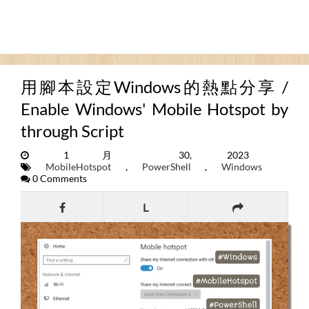
用腳本設定Windows的熱點分享 /
Enable Windows' Mobile Hotspot by
through Script
1月 30, 2023
MobileHotspot
,
PowerShell
,
Windows
0 Comments
L