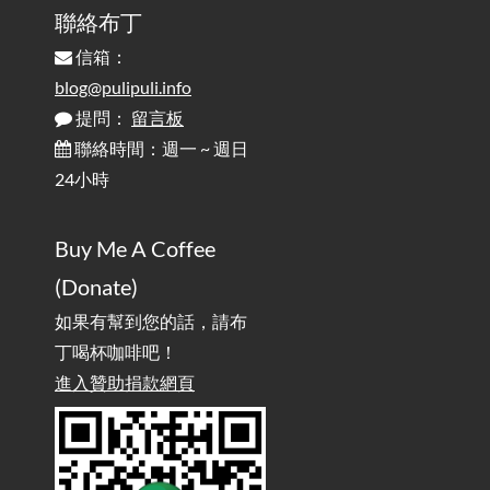
Attention to Glare Than the Screen
聯絡布丁
信箱：
為何桌前打字總是腰痠背痛？桌子高度和螢幕高度
2025-08-18
對人體工學的影響 / The Effect of Desk and Monitor Height on
blog@pulipuli.info
Ergonomics: Why Does Typing at a Desk Often Lead to Back Pain?
提問：
留言板
聯絡時間：週一 ~ 週日
行動網路無法連線？三星手機簡易解決方案
2025-08-11
24小時
/ Mobile Network Not Connecting? Easy Solutions for Samsung
Phones
Buy Me A Coffee
實作相容OpenAI API，但背後不是OpenAI的API服
2025-08-04
(Donate)
務 / Implementing OpenAI API-Compatible Services, But Not
Powered by OpenAI
如果有幫到您的話，請布
丁喝杯咖啡吧！
雜談：生活小技巧之用魔鬼氈避免機車鑰匙脫落吧
進入贊助捐款網頁
2025-08-01
/ Talk: Use Velcro to Prevent Your Motorcycle Key From Falling
Off
AdGuard Home不只是拿來擋廣告
/ AdGuard
2025-07-28