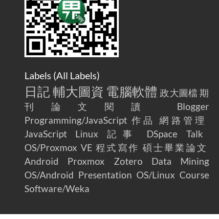
Home Is More Than Just an Ad Blocker
Labels (
All Labels
)
日記
輔大圖資
電腦軟體
政大圖檔
期
刊論文閱讀
Blogger
Programming/JavaScript
作品
網路管理
JavaScript
Linux
記事
DSpace
Talk
OS/Proxmox VE
程式寫作
碩士畢業論文
Android
Proxmox
Zotero
Data Mining
OS/Android
Presentation
OS/Linux
Course
Software/Weka