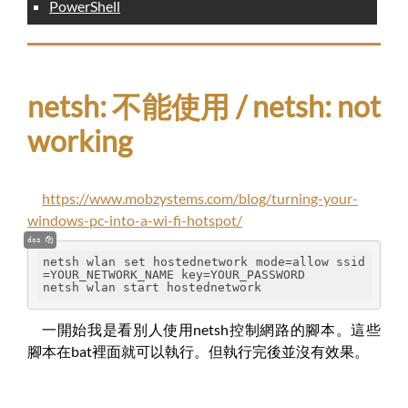
PowerShell
netsh: 不能使用 / netsh: not
working
https://www.mobzystems.com/blog/turning-your-
windows-pc-into-a-wi-fi-hotspot/
dos
netsh wlan set hostednetwork mode=allow ssid
=YOUR_NETWORK_NAME key=YOUR_PASSWORD
netsh wlan start hostednetwork
一開始我是看別人使用netsh控制網路的腳本。這些
腳本在bat裡面就可以執行。但執行完後並沒有效果。