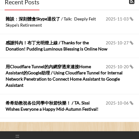
Recent Posts
kage好像也可以下載整個網站 感謝分享
雜談：深刻體會Skype退役了
/ Talk: Deeply Felt
2025-11-03
Anonymous
:
2026-06-15
Skype's Retirement
https://github.com/t...
感謝抖內！布丁光明燈上線 / Thanks for the
2025-10-27
布丁布丁吃布丁
:
2026-05-17
Donation! Pudding Luminous Blessing is Online Now
我目前並沒有常駐的Google Home...
用Cloudflare Tunnel的內網穿透來連接Home
2025-10-20
Robertmycs
:
2026-05-15
Assistant的Google助理 / Using Cloudflare Tunnel for Internal
這篇WinXP公用電腦安裝與優化的步驟超...
Network Penetration to Connect Home Assistant to Google
Assistant
Anonymous
:
2026-05-12
您好,首先肯定感謝您造福許多莘莘學子。有...
希希助教祝各位同學中秋節快樂！ / TA. Sissi
2025-10-06
Wishes Everyone a Happy Mid-Autumn Festival!
看電腦覺得疲憊嗎？比起螢幕，你更應該注意炫光
2025-08-25
的問題 / Are You Tired of Looking at the Computer? Pay More
:::