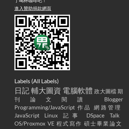
丁喝杯咖啡吧！
雜談：生活小技巧之用魔鬼氈避免機車鑰匙脫落吧
進入贊助捐款網頁
2025-08-01
/ Talk: Use Velcro to Prevent Your Motorcycle Key From Falling
Off
AdGuard Home不只是拿來擋廣告
/ AdGuard
2025-07-28
Home Is More Than Just an Ad Blocker
Labels (
All Labels
)
日記
輔大圖資
電腦軟體
政大圖檔
期
刊論文閱讀
Blogger
Programming/JavaScript
作品
網路管理
JavaScript
Linux
記事
DSpace
Talk
OS/Proxmox VE
程式寫作
碩士畢業論文