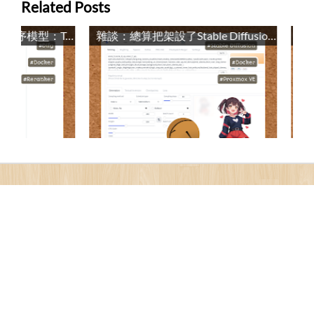
Related Posts
自行架設Dify使用的重排序模型：Text Embeddings Inference / Self-Hosting a Dify Reranking Model: Text Embeddings Inference
雜談：總算把架設了Stable Diffusion WebUI Forge / TALK: Finally Set Up Stable Diffusion WebUI Forge