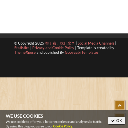
© Copyright 2025
布丁布丁吃什麼？
|
Social Media Channels
|
Statistics
|
Privacy and Cookie Policy
|
Template is created by
ThemeXpose
and published By
Gooyaabi Templates
WE USE COOKIES
OK
We use cookie to offer you a better experience and analyze site traffic.
By using this blog you agree to our
Cookie Policy
.