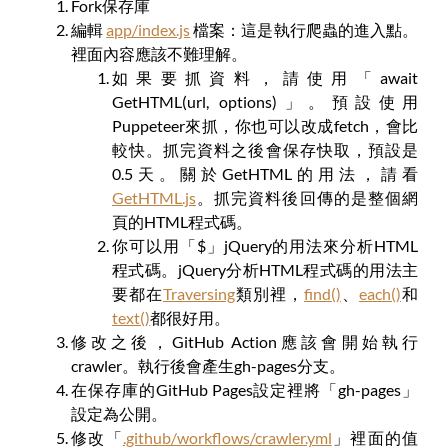
Fork保存庫
編輯
app/index.js
檔案：這是執行爬蟲的進入點。
裡面內容應該不難理解。
如果要抓資料，請使用「await
GetHTML(url, options)」。預設使用
Puppeteer來抓，你也可以改成fetch，會比
較快。抓完資料之後會保存快取，預設是
0.5天。關於GetHTML的用法，請看
GetHTML.js
。抓完資料後回傳的是整個網
頁的HTML程式碼。
你可以用「$」jQuery的用法來分析HTML
程式碼。jQuery分析HTML程式碼的用法主
要都在
Traversing
類別裡，
find()
、
each()
和
text()
都很好用。
修改之後，GitHub Action應該會開始執行
crawler。執行後會產生gh-pages分支。
在保存庫的GitHub Pages設定裡將「gh-pages」
設定為公開。
修改「
.github/workflows/crawler.yml
」裡面的值