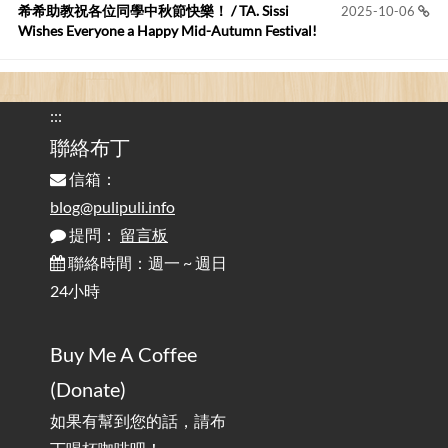
您好,首先肯定感謝您造福許多莘莘學子。有...
希希助教祝各位同學中秋節快樂！ / TA. Sissi
2025-10-06
Wishes Everyone a Happy Mid-Autumn Festival!
看電腦覺得疲憊嗎？比起螢幕，你更應該注意炫光
2025-08-25
的問題 / Are You Tired of Looking at the Computer? Pay More
:::
Attention to Glare Than the Screen
聯絡布丁
信箱：
為何桌前打字總是腰痠背痛？桌子高度和螢幕高度
2025-08-18
對人體工學的影響 / The Effect of Desk and Monitor Height on
blog@pulipuli.info
Ergonomics: Why Does Typing at a Desk Often Lead to Back Pain?
提問：
留言板
聯絡時間：週一 ~ 週日
行動網路無法連線？三星手機簡易解決方案
2025-08-11
24小時
/ Mobile Network Not Connecting? Easy Solutions for Samsung
Phones
Buy Me A Coffee
實作相容OpenAI API，但背後不是OpenAI的API服
2025-08-04
(Donate)
務 / Implementing OpenAI API-Compatible Services, But Not
Powered by OpenAI
如果有幫到您的話，請布