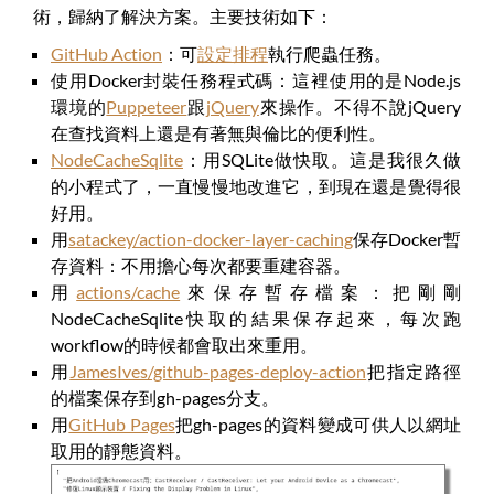
術，歸納了解決方案。主要技術如下：
GitHub Action
：可
設定排程
執行爬蟲任務。
使用Docker封裝任務程式碼：這裡使用的是Node.js
環境的
Puppeteer
跟
jQuery
來操作。不得不說jQuery
在查找資料上還是有著無與倫比的便利性。
NodeCacheSqlite
：用SQLite做快取。這是我很久做
的小程式了，一直慢慢地改進它，到現在還是覺得很
好用。
用
satackey/action-docker-layer-caching
保存Docker暫
存資料：不用擔心每次都要重建容器。
用
actions/cache
來保存暫存檔案：把剛剛
NodeCacheSqlite快取的結果保存起來，每次跑
workflow的時候都會取出來重用。
用
JamesIves/github-pages-deploy-action
把指定路徑
的檔案保存到gh-pages分支。
用
GitHub Pages
把gh-pages的資料變成可供人以網址
取用的靜態資料。