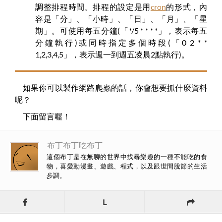
調整排程時間。排程的設定是用
cron
的形式，內
容是「分」、「小時」、「日」、「月」、「星
期」。可使用每五分鐘(「*/5 * * * *」，表示每五
分鐘執行)或同時指定多個時段(「0 2 * *
1,2,3,4,5」，表示週一到週五凌晨2點執行)。
如果你可以製作網路爬蟲的話，你會想要抓什麼資料
呢？
下面留言喔！
布丁布丁吃布丁
這個布丁是在無聊的世界中找尋樂趣的一種不能吃的食
物，喜愛動漫畫、遊戲、程式，以及跟世間脫節的生活
步調。
L