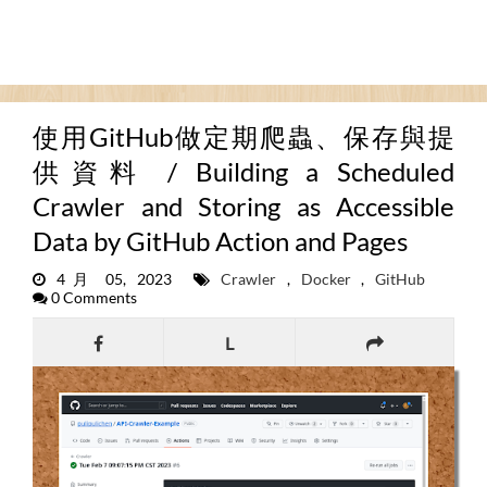
使用GitHub做定期爬蟲、保存與提
供資料 / Building a Scheduled
Crawler and Storing as Accessible
Data by GitHub Action and Pages
4月 05, 2023
Crawler
,
Docker
,
GitHub
0 Comments
L