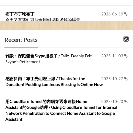
布丁布丁吃布丁
:
2026-06-19
今天又有遇到可能會用到規劃求解的場景 ...
布丁布丁吃布丁
:
2026-06-18
Recent Posts
kage好像也可以下載整個網站 感謝分享
雜談：深刻體會Skype退役了
/ Talk: Deeply Felt
2025-11-03
Anonymous
:
2026-06-15
Skype's Retirement
https://github.com/t...
感謝抖內！布丁光明燈上線 / Thanks for the
2025-10-27
布丁布丁吃布丁
:
2026-05-17
Donation! Pudding Luminous Blessing is Online Now
我目前並沒有常駐的Google Home...
用Cloudflare Tunnel的內網穿透來連接Home
2025-10-20
Robertmycs
:
2026-05-15
Assistant的Google助理 / Using Cloudflare Tunnel for Internal
這篇WinXP公用電腦安裝與優化的步驟超...
Network Penetration to Connect Home Assistant to Google
Assistant
Anonymous
:
2026-05-12