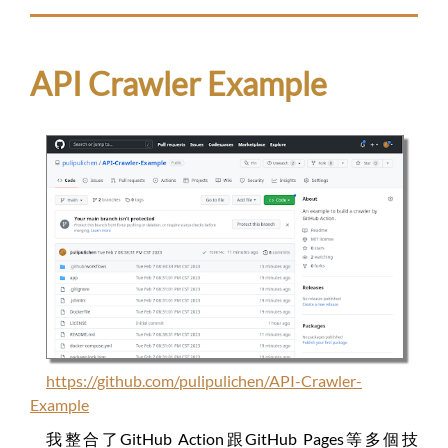
API Crawler Example
https://github.com/pulipulichen/API-Crawler-
Example
我整合了GitHub Action跟GitHub Pages等多個技