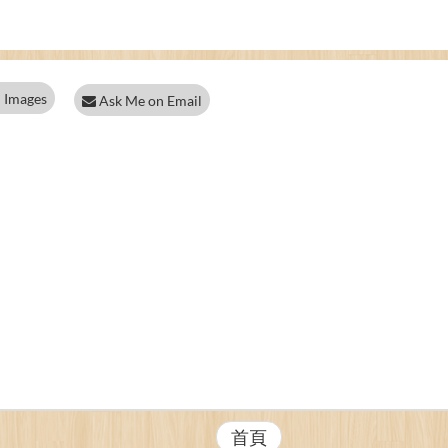
 Images
Ask Me on Email
首頁