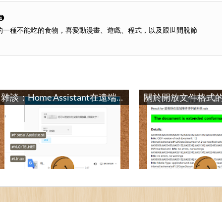
的一種不能吃的食物，喜愛動漫畫、遊戲、程式，以及跟世間脫節
雜談：Home Assistant在遠端電腦播放聲音 / TALK: Playing Audios on a Remote Computer with Home Assistant