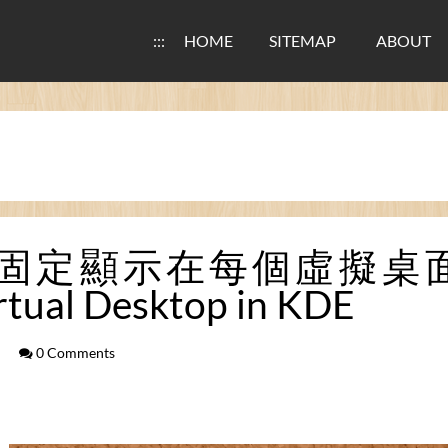
:::
HOME
SITEMAP
ABOUT
顯示在每個虛擬桌面 / Kee
rtual Desktop in KDE
0 Comments