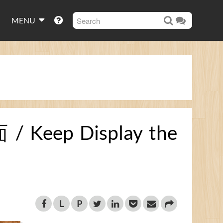
MENU
p Display the
L
P